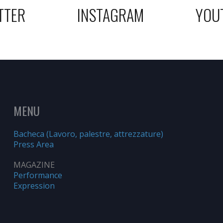
TTER
INSTAGRAM
YOU
MENU
Bacheca (Lavoro, palestre, attrezzature)
Press Area
MAGAZINE
Performance
Expression