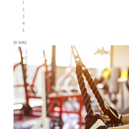
1
2
3
4
5
(0 voti)