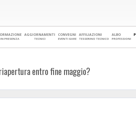
FORMAZIONE
AGGIORNAMENTI
CONVEGNI
AFFILIAZIONI
ALBO
IN PRESENZA
TECNICI
EVENTI GARE
TESSERINO TECNICO
PROFESSIONI
: riapertura entro fine maggio?