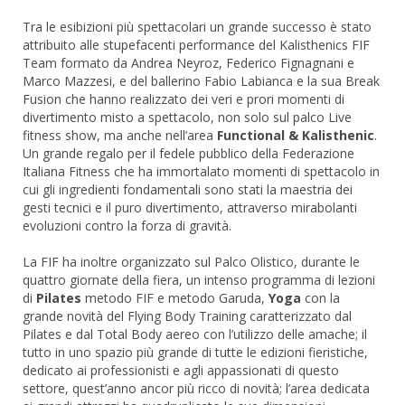
Tra le esibizioni più spettacolari un grande successo è stato
attribuito alle stupefacenti performance del Kalisthenics FIF
Team formato da Andrea Neyroz, Federico Fignagnani e
Marco Mazzesi, e del ballerino Fabio Labianca e la sua Break
Fusion che hanno realizzato dei veri e prori momenti di
divertimento misto a spettacolo, non solo sul palco Live
fitness show, ma anche nell’area
Functional & Kalisthenic
.
Un grande regalo per il fedele pubblico della Federazione
Italiana Fitness che ha immortalato momenti di spettacolo in
cui gli ingredienti fondamentali sono stati la maestria dei
gesti tecnici e il puro divertimento, attraverso mirabolanti
evoluzioni contro la forza di gravità.
La FIF ha inoltre organizzato sul Palco Olistico, durante le
quattro giornate della fiera, un intenso programma di lezioni
di
Pilates
metodo FIF e metodo Garuda,
Yoga
con la
grande novità del Flying Body Training caratterizzato dal
Pilates e dal Total Body aereo con l’utilizzo delle amache; il
tutto in uno spazio più grande di tutte le edizioni fieristiche,
dedicato ai professionisti e agli appassionati di questo
settore, quest’anno ancor più ricco di novità; l’area dedicata