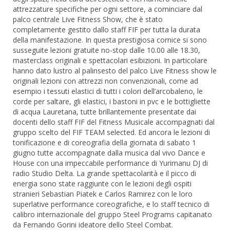
attrezzature specifiche per ogni settore, a cominciare dal
palco centrale Live Fitness Show, che è stato
completamente gestito dallo staff FIF per tutta la durata
della manifestazione. In questa prestigiosa cornice si sono
susseguite lezioni gratuite no-stop dalle 10.00 alle 18.30,
masterclass originali e spettacolari esibizioni. In particolare
hanno dato lustro al palinsesto del palco Live Fitness show le
originali lezioni con attrezzi non convenzionali, come ad
esempio i tessuti elastici di tutti i colori dell’arcobaleno, le
corde per saltare, gli elastici, i bastoni in pvc e le bottigliette
di acqua Lauretana, tutte brillantemente presentate dai
docenti dello staff FIF del Fitness Musicale accompagnati dal
gruppo scelto del FIF TEAM selected. Ed ancora le lezioni di
tonificazione e di coreografia della giornata di sabato 1
giugno tutte accompagnate dalla musica dal vivo Dance e
House con una impeccabile performance di Yurimanu DJ di
radio Studio Delta. La grande spettacolarità e il picco di
energia sono state raggiunte con le lezioni degli ospiti
stranieri Sebastian Piatek e Carlos Ramirez con le loro
superlative performance coreografiche, e lo staff tecnico di
calibro internazionale del gruppo Steel Programs capitanato
da Fernando Gorini ideatore dello Steel Combat.