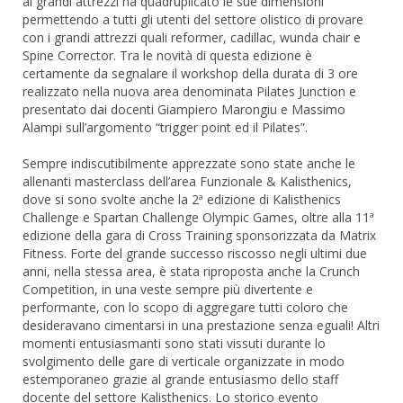
ai grandi attrezzi ha quadruplicato le sue dimensioni
permettendo a tutti gli utenti del settore olistico di provare
con i grandi attrezzi quali reformer, cadillac, wunda chair e
Spine Corrector. Tra le novità di questa edizione è
certamente da segnalare il workshop della durata di 3 ore
realizzato nella nuova area denominata Pilates Junction e
presentato dai docenti Giampiero Marongiu e Massimo
Alampi sull’argomento “trigger point ed il Pilates”.
Sempre indiscutibilmente apprezzate sono state anche le
allenanti masterclass dell’area Funzionale & Kalisthenics,
dove si sono svolte anche la 2ª edizione di Kalisthenics
Challenge e Spartan Challenge Olympic Games, oltre alla 11ª
edizione della gara di Cross Training sponsorizzata da Matrix
Fitness. Forte del grande successo riscosso negli ultimi due
anni, nella stessa area, è stata riproposta anche la Crunch
Competition, in una veste sempre più divertente e
performante, con lo scopo di aggregare tutti coloro che
desideravano cimentarsi in una prestazione senza eguali! Altri
momenti entusiasmanti sono stati vissuti durante lo
svolgimento delle gare di verticale organizzate in modo
estemporaneo grazie al grande entusiasmo dello staff
docente del settore Kalisthenics. Lo storico evento