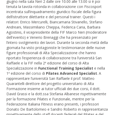
giugno nella sala Neri 2 dalle ore 10.00 alle 13.00 si è poi
tenuta la tavola rotonda in collaborazione con Fiscosport
incentrata sull’inquadramento giuridico fiscale della figura
dell’istruttore dilettante e del personal trainer. Questi i
relatori: Enrico Mercurelli, Biancamaria Stivanello, Stefano
Andreani, Massimiliano Chieppa, Federica Caria, Barbara
Agostinis, il vicepresidente della FIF Marco Neri (moderatore
dell'evento) e Venerio Brenaggi che ha presenziato per
l’intero svolgimento dei lavori. Durante la seconda metà della
giornata ha visto protagoniste le testimonianze delle nuove
figure professionali di Alta Specializzazione che hanno
riportato l’esperienza di collaborazione tra l’università San
Raffaele e la FIF nella 2ª edizione del corso di Alta
Specializzazione in
Functional Training Specialist
e nella
1ª edizione del corso di
Pilates Advanced Specialist
. A
rappresentare l’università San Raffaele il prof. Matteo
Quarantelli direttore del progetto universitario di Alta
Formazione insieme ai tutor ufficiali dei due corsi, il dott.
David Grassi e la dott.ssa Stefania Albanese rispettivamente
per la formazione Pilates e Funzionale, mentre per la
Federazione Italiana Fitness erano presenti, i professori
Donato De Bartolomeo e Sandro Roberto in rappresentanza
rispettivamente dello staff docenti federali del Pilates e del