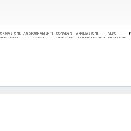
FORMAZIONE
AGGIORNAMENTI
CONVEGNI
AFFILIAZIONI
ALBO
IN PRESENZA
TECNICI
EVENTI GARE
TESSERINO TECNICO
PROFESSIONI