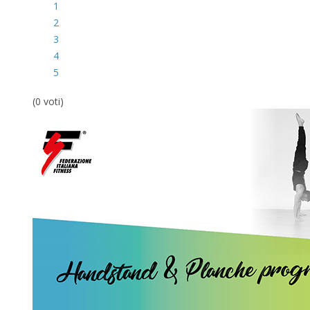
1
2
3
4
5
(0 voti)