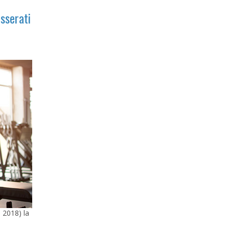
esserati
 2018) la