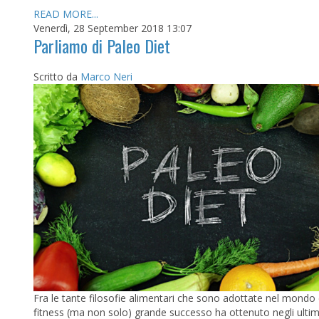
READ MORE...
Venerdì, 28 September 2018 13:07
Parliamo di Paleo Diet
Scritto da
Marco Neri
Fra le tante filosofie alimentari che sono adottate nel mondo 
fitness (ma non solo) grande successo ha ottenuto negli ultim