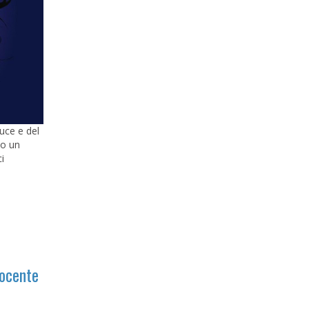
luce e del
co un
i
Docente