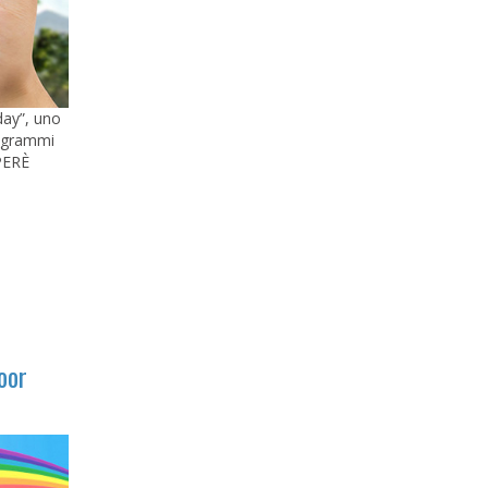
oday”, uno
programmi
EPERÈ
oor