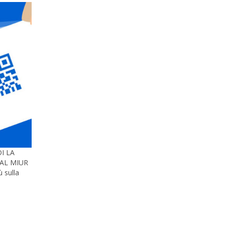
I LA
DAL MIUR
 sulla