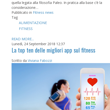
quella legata alla filosofia Paleo. In pratica alla base c’è la
considerazione…
Pubblicato in
Fitness news
Tag
ALIMENTAZIONE
FITNESS
READ MORE...
Lunedì, 24 September 2018 12:37
La top ten delle migliori app sul fitness
Scritto da
Viviana Fabozzi