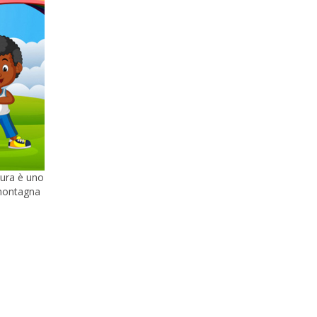
tura è uno
i montagna