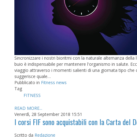
Sincronizzare i nostri bioritmi con la naturale alternanza della 
buio è indispensabile per mantenere l'organismo in salute. Ec
viaggio attraverso i momenti salienti di una giornata tipo che c
suggerisce quale…
Pubblicato in
Fitness news
Tag
FITNESS
READ MORE...
Venerdì, 28 September 2018 15:51
I corsi FIF sono acquistabili con la Carta del 
Scritto da
Redazione