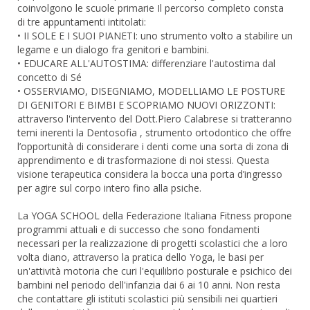
coinvolgono le scuole primarie Il percorso completo consta
di tre appuntamenti intitolati:
• II SOLE E I SUOI PIANETI: uno strumento volto a stabilire un
legame e un dialogo fra genitori e bambini.
• EDUCARE ALL'AUTOSTIMA: differenziare l'autostima dal
concetto di Sé
• OSSERVIAMO, DISEGNIAMO, MODELLIAMO LE POSTURE
DI GENITORI E BIMBI E SCOPRIAMO NUOVI ORIZZONTI:
attraverso l'intervento del Dott.Piero Calabrese si tratteranno
temi inerenti la Dentosofia , strumento ortodontico che offre
l’opportunità di considerare i denti come una sorta di zona di
apprendimento e di trasformazione di noi stessi. Questa
visione terapeutica considera la bocca una porta d’ingresso
per agire sul corpo intero fino alla psiche.
La YOGA SCHOOL della Federazione Italiana Fitness propone
programmi attuali e di successo che sono fondamenti
necessari per la realizzazione di progetti scolastici che a loro
volta diano, attraverso la pratica dello Yoga, le basi per
un'attività motoria che curi l'equilibrio posturale e psichico dei
bambini nel periodo dell'infanzia dai 6 ai 10 anni. Non resta
che contattare gli istituti scolastici più sensibili nei quartieri