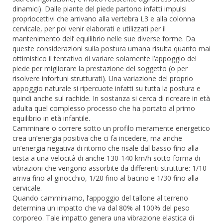
dinamici). Dalle piante del piede partono infatti impulsi
propriocettivi che arrivano alla vertebra L3 e alla colonna
cervicale, per poi venir elaborati e utilizzati per il
mantenimento dell’ equilibrio nelle sue diverse forme. Da
queste considerazioni sulla postura umana risulta quanto mai
ottimistico il tentativo di variare solamente l’appoggio del
piede per migliorare la prestazione del soggetto (o per
risolvere infortuni strutturati). Una variazione del proprio
appoggio naturale si ripercuote infatti su tutta la postura e
quindi anche sul rachide. In sostanza si cerca di ricreare in età
adulta quel complesso processo che ha portato al primo
equilibrio in età infantile.
Camminare o correre sotto un profilo meramente energetico
crea un’energia positiva che ci fa incedere, ma anche
un’energia negativa di ritorno che risale dal basso fino alla
testa a una velocità di anche 130-140 km/h sotto forma di
vibrazioni che vengono assorbite da differenti strutture: 1/10
arriva fino al ginocchio, 1/20 fino al bacino e 1/30 fino alla
cervicale.
Quando camminiamo, l’appoggio del tallone al terreno
determina un impatto che va dal 80% al 100% del peso
corporeo. Tale impatto genera una vibrazione elastica di