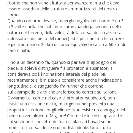
ritorno che non viene sfruttata per avanzare, ma che deve
essere assorbita delle strutture ammortizzanti del nostro
corpo.
Quando corriamo, invece, l’energia negativa di ritorno è da 3
a 5 volte quella che subiamo camminando (a seconda della
natura del terreno, della velocità della corsa, della calzatura
indossata e del peso del runner) ed è per questo che correre
è più traumatico: 20 km di corsa equivalgono a circa 60 km di
camminata.
Fino a un decennio fa, quando si parlava di appoggio del
piede, si soleva distinguere fra pronatori e supinatori; si
considerava cioè l’inclinazione laterale del piede; più
recentemente si è iniziato a considerare anche l’inclinazione
longitudinale, distinguendo fra runner che corrono
sull’avampiede e altri che preferiscono correre sul tallone.
Ovviamente, come nel caso di pronatori/supinatori, non
esiste una divisione netta, ma ogni runner presenta una
propria inclinazione longitudinale. Non esiste un appoggio del
piede universalmente Migliore! Ciò mette in crisi soprattutto
chi sostiene il concetto dell’uso di plantari basati su un
modello di corsa ideale o di podista ideale. Uno studio