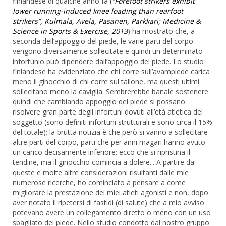
finlandese di qualche anno fa (
“Forefoot strikers exhibit
lower running-induced knee loading than rearfoot
strikers”, Kulmala, Avela, Pasanen, Parkkari; Medicine &
Science in Sports & Exercise, 2013
) ha mostrato che, a
seconda dell’appoggio del piede, le varie parti del corpo
vengono diversamente sollecitate e quindi un determinato
infortunio può dipendere dall’appoggio del piede. Lo studio
finlandese ha evidenziato che chi corre sull’avampiede carica
meno il ginocchio di chi corre sul tallone, ma questi ultimi
sollecitano meno la caviglia. Sembrerebbe banale sostenere
quindi che cambiando appoggio del piede si possano
risolvere gran parte degli infortuni dovuti all’età atletica del
soggetto (sono definiti infortuni strutturali e sono circa il 15%
del totale); la brutta notizia è che però si vanno a sollecitare
altre parti del corpo, parti che per anni magari hanno avuto
un carico decisamente inferiore: ecco che si ripristina il
tendine, ma il ginocchio comincia a dolere... A partire da
queste e molte altre considerazioni risultanti dalle mie
numerose ricerche, ho cominciato a pensare a come
migliorare la prestazione dei miei atleti agonisti e non, dopo
aver notato il ripetersi di fastidi (di salute) che a mio avviso
potevano avere un collegamento diretto o meno con un uso
sbagliato del piede. Nello studio condotto dal nostro gruppo