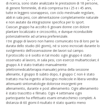
di ricerca, sono state analizzate le prestazioni di 18 persone,
di genere femminile, di età compresa tra i 25 e i 45 anni,
tutte in leggero sovrappeso, con ciclo mestruale regolare,
abili in sala pesi, con alimentazione completamente naturale
e non aiutate da integrazione specifica per lo sport.
Ciascun gruppo ha accolto 6 giovani donne con dolore
plantare localizzato e circoscritto, e dunque riconducibile
potenzialmente ad un’area preferenziale.
I tre gruppi di lavoro non hanno comunicato tra di loro per la
durata dello studio (60 giorni), né si sono incrociati durante lo
svolgimento dell’osservazione dei lavori sul campo.
Il protocollo si è svolto in tal modo: ogni gruppo è stato
osservato al lavoro, in sala pesi, con esercizi multiarticolari; il
gruppo A è stato trattato manualmente
(elettromedicali/terapia manuale) prima della sessione
allenante, il gruppo B subito dopo, il gruppo C non è stato
trattato ma ha ingerito al bisogno molecole in libera vendita
attenuanti sintomatologie dolorose insorgenti pre
allenamento, durante e post allenamento. Ogni allenamento
è stato trascritto e filmato. Ogni 4 settimane ogni
partecipante ha effettuato esami ematochimici completi. A
distanza di 60 giorni il risultato è stato quanto meno