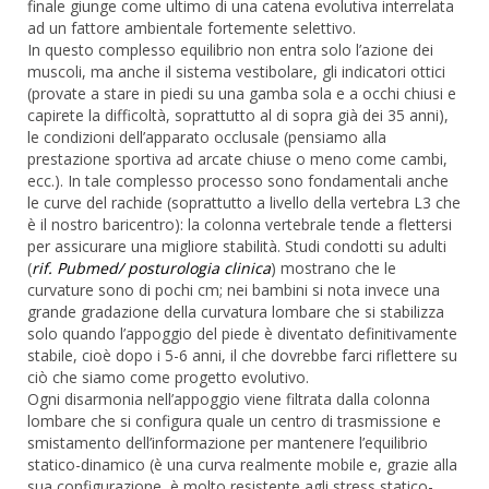
finale giunge come ultimo di una catena evolutiva interrelata
ad un fattore ambientale fortemente selettivo.
In questo complesso equilibrio non entra solo l’azione dei
muscoli, ma anche il sistema vestibolare, gli indicatori ottici
(provate a stare in piedi su una gamba sola e a occhi chiusi e
capirete la difficoltà, soprattutto al di sopra già dei 35 anni),
le condizioni dell’apparato occlusale (pensiamo alla
prestazione sportiva ad arcate chiuse o meno come cambi,
ecc.). In tale complesso processo sono fondamentali anche
le curve del rachide (soprattutto a livello della vertebra L3 che
è il nostro baricentro): la colonna vertebrale tende a flettersi
per assicurare una migliore stabilità. Studi condotti su adulti
(
rif. Pubmed/ posturologia clinica
) mostrano che le
curvature sono di pochi cm; nei bambini si nota invece una
grande gradazione della curvatura lombare che si stabilizza
solo quando l’appoggio del piede è diventato definitivamente
stabile, cioè dopo i 5-6 anni, il che dovrebbe farci riflettere su
ciò che siamo come progetto evolutivo.
Ogni disarmonia nell’appoggio viene filtrata dalla colonna
lombare che si configura quale un centro di trasmissione e
smistamento dell’informazione per mantenere l’equilibrio
statico-dinamico (è una curva realmente mobile e, grazie alla
sua configurazione, è molto resistente agli stress statico-