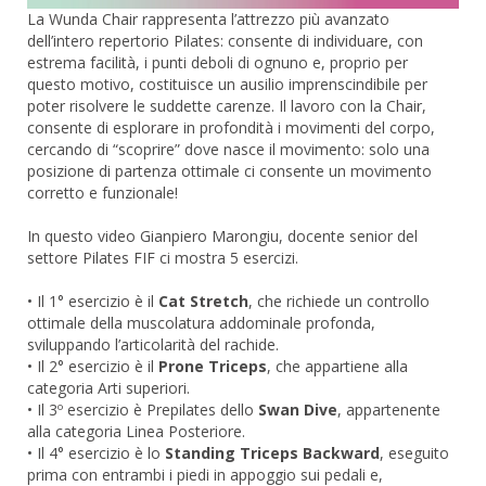
La Wunda Chair rappresenta l’attrezzo più avanzato
dell’intero repertorio Pilates: consente di individuare, con
estrema facilità, i punti deboli di ognuno e, proprio per
questo motivo, costituisce un ausilio imprenscindibile per
poter risolvere le suddette carenze. Il lavoro con la Chair,
consente di esplorare in profondità i movimenti del corpo,
cercando di “scoprire” dove nasce il movimento: solo una
posizione di partenza ottimale ci consente un movimento
corretto e funzionale!
In questo video Gianpiero Marongiu, docente senior del
settore Pilates FIF ci mostra 5 esercizi.
• Il 1° esercizio è il
Cat Stretch
, che richiede un controllo
ottimale della muscolatura addominale profonda,
sviluppando l’articolarità del rachide.
• Il 2° esercizio è il
Prone Triceps
, che appartiene alla
categoria Arti superiori.
• Il 3º esercizio è Prepilates dello
Swan Dive
, appartenente
alla categoria Linea Posteriore.
• Il 4° esercizio è lo
Standing Triceps Backward
, eseguito
prima con entrambi i piedi in appoggio sui pedali e,