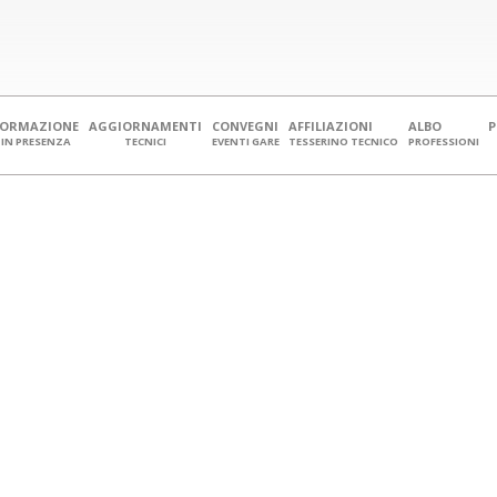
FORMAZIONE
AGGIORNAMENTI
CONVEGNI
AFFILIAZIONI
ALBO
IN PRESENZA
TECNICI
EVENTI GARE
TESSERINO TECNICO
PROFESSIONI