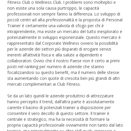
Fitness Club o Wellness Club. I problemi sono molteplici e
non esiste una sola causa purtroppo, le capacità
professionali non sempre fanno la differenza. Lo sviluppo di
piccoli centri ad alta professionalità e la proposta di Personal
Trainer è certamente una valvola di sfogo per chi è
intraprendente, ma esiste un mercato del tutto inesplorato e
potenzialmente in sviluppo esponenziale. Questo mercato è
rappresentato dal Corporate Wellness ovvero la possibilità
per le aziende dei settori più disparati di erogare servizi
inerenti all’attività fisica e alla salute a dipendenti e
collaboratori. Ovvio che il nostro Paese non è certo ai primi
posti nel ranking per numero di aziende che stanno
focalizzandosi su questo benefit, ma il numero delle stesse
sta aumentando con quote di crescita ben più grandi di altri
mercati complementari ai Club Fitness.
Se da un lato quindi le aziende produttrici di attrezzature
hanno percepito il trend, dall’altra parte è assolutamente
carente il bacino di potenziali trainer a disposizione per
consentire il vero decollo di questo settore. Il trainer è
centrale e strategico, ma ha la necessità di formare la
propria capacità professionale ovviamente non tanto dal lato
tecnico, ma principalmente su altre skill quali: approccio e