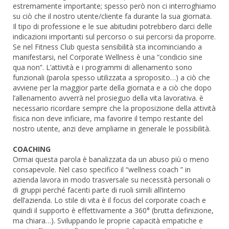
estremamente importante; spesso però non ci interroghiamo
su ciò che il nostro utente/cliente fa durante la sua giornata.
Il tipo di professione e le sue abitudini potrebbero darci delle
indicazioni importanti sul percorso o sui percorsi da proporre.
Se nel Fitness Club questa sensibilità sta incominciando a
manifestarsi, nel Corporate Wellness è una “condicio sine
qua non”. L’attività e i programmi di allenamento sono
funzionali (parola spesso utilizzata a sproposito…) a ciò che
avviene per la maggior parte della giornata e a ciò che dopo
l’allenamento avverrà nel prosieguo della vita lavorativa. è
necessario ricordare sempre che la proposizione della attività
fisica non deve inficiare, ma favorire il tempo restante del
nostro utente, anzi deve ampliarne in generale le possibilità.
COACHING
Ormai questa parola è banalizzata da un abuso più o meno
consapevole. Nel caso specifico il “wellness coach ” in
azienda lavora in modo trasversale su necessità personali o
di gruppi perché facenti parte di ruoli simili all’interno
dell’azienda. Lo stile di vita è il focus del corporate coach e
quindi il supporto è effettivamente a 360° (brutta definizione,
ma chiara…). Sviluppando le proprie capacità empatiche e