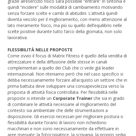
grazie all’esercizio fisico sarà possibile “entrare” in sintonia e
quindi “incidere” sulle modalità di cambiamento motivando
senza forzare scelte e cambi di abitudini. L’attività quindi
diventa veicolo per il miglioramento, con meno attenzione al
lato meramente fisico, ma più su quello dell’equilibrio nelle
scelte positive durante tutto l’arco della giornata, non solo
lavorativa.
FLESSIBILITÀ NELLE PROPOSTE
Come ovvio il focus di Matrix Fitness è quello della vendita di
attrezzature e della diffusione delle stesse in canali
complementari a quello dei Club che ci vede già leader
internazionali. Non riteniamo però che nel caso specifico si
debba necessariamente forzare all’acquisto un settore che in
prima battuta deve sviluppare una consapevolezza verso la
proposta di attività fisica controllata. Per flessibilità nelle
proposte si intende un
Corporate Trainer
che sia in grado
di combinare le attività necessarie al miglioramento del
contesto sia ambientale che delle strumentazioni a
disposizione. Gli esercizi necessari per migliorare postura o
flessibilità durante l’orario di lavoro non richiedono
macchinari e non sono necessariamente da effettuare in
aree riservate; la fotocopiatrice, la scrivania, la proprio sedia