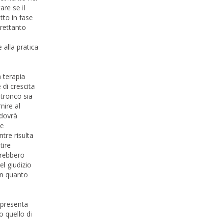
are se il
tto in fase
trettanto
 alla pratica
a terapia
 di crescita
 tronco sia
nire al
 dovrà
be
tre risulta
tire
rerebbero
el giudizio
 in quanto
a presenta
o quello di