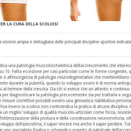
ER LA CURA DELLA SCOLIOSI
sione ampia e dettagliata delle principali discipline sportive indicate
 Indica una patologia muscoloscheletrica dell’accrescimento che interess
 su 10. Fatta eccezione per casi particolari come le forme congenite, q
e o all’insorgenza di patologie neurodegenerative che meriterebbero
camente durante la pubertà, quando lo sviluppo osseo è di norma anticip
i al termine della crescita. Da ciò si evince che un attento e continuo
 per diagnosticare la patologia precocemente sia per trattarla e segui
e misure correttive possibili ovvero una ginnastica riabilitativa persona
rtiva invece la scoliosi non controindica la pratica di alcuna disciplina. 
cui un miglior sviluppo di qualità muscolo-articolari come forza, resist
l’ottimizzazione della postura e della coordinazione neuromotoria, ol
sviluppo dell’autostima, il saper vincere ma anche il saper perdere. Tut
 uno specialista fisiatra o ortopedico esperto di patologie dell’accre