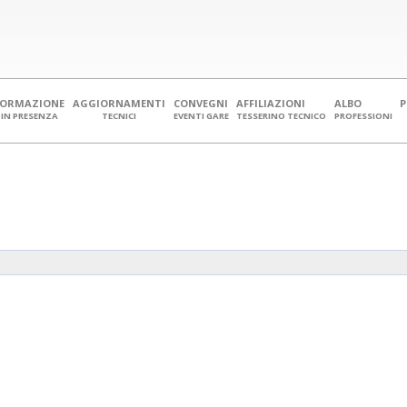
FORMAZIONE
AGGIORNAMENTI
CONVEGNI
AFFILIAZIONI
ALBO
IN PRESENZA
TECNICI
EVENTI GARE
TESSERINO TECNICO
PROFESSIONI