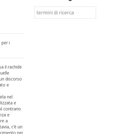
 per i
a il rachide
uelle
 un discorso
ato e
rla nel
lizzata e
Al contrario
enza e
tre a
tavia, c’è un
scimento nei