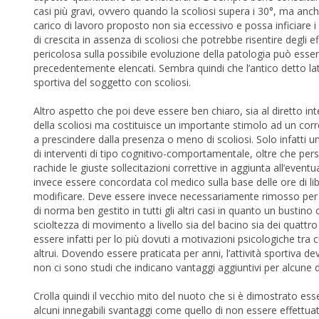
casi più gravi, ovvero quando la scoliosi supera i 30°, ma anch
carico di lavoro proposto non sia eccessivo e possa inficiare i
di crescita in assenza di scoliosi che potrebbe risentire degli e
pericolosa sulla possibile evoluzione della patologia può essere
precedentemente elencati. Sembra quindi che l’antico detto lati
sportiva del soggetto con scoliosi.
Altro aspetto che poi deve essere ben chiaro, sia al diretto int
della scoliosi ma costituisce un importante stimolo ad un corr
a prescindere dalla presenza o meno di scoliosi. Solo infatti un 
di interventi di tipo cognitivo-comportamentale, oltre che pers
rachide le giuste sollecitazioni correttive in aggiunta all’eventua
invece essere concordata col medico sulla base delle ore di lib
modificare. Deve essere invece necessariamente rimosso per ovvi
di norma ben gestito in tutti gli altri casi in quanto un busti
scioltezza di movimento a livello sia del bacino sia dei quattro
essere infatti per lo più dovuti a motivazioni psicologiche tra c
altrui. Dovendo essere praticata per anni, l’attività sportiva d
non ci sono studi che indicano vantaggi aggiuntivi per alcune di
Crolla quindi il vecchio mito del nuoto che si è dimostrato ess
alcuni innegabili svantaggi come quello di non essere effettuata