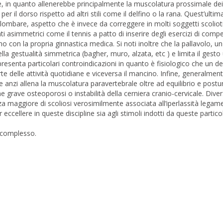
e, in quanto allenerebbe principalmente la muscolatura prossimale dei 
r il dorso rispetto ad altri stili come il delfino o la rana. Quest’ultima
lombare, aspetto che è invece da correggere in molti soggetti scolioti
ati asimmetrici come il tennis a patto di inserire degli esercizi di com
no con la propria ginnastica medica. Si noti inoltre che la pallavolo, 
a gestualità simmetrica (bagher, muro, alzata, etc ) e limita il gesto 
resenta particolari controindicazioni in quanto è fisiologico che un d
te delle attività quotidiane e viceversa il mancino. Infine, generalmen
e anzi allena la muscolatura paravertebrale oltre ad equilibrio e postu
 grave osteoporosi o instabilità della cerniera cranio-cervicale. Dive
za maggiore di scoliosi verosimilmente associata all’iperlassità lega
cellere in queste discipline sia agli stimoli indotti da queste particola
ù complesso.