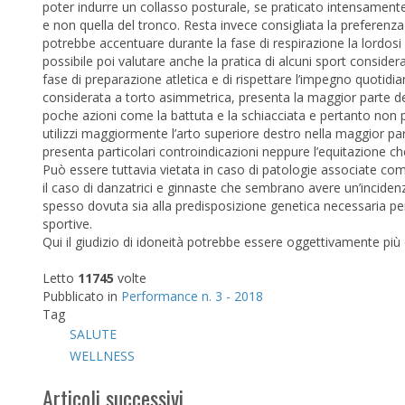
poter indurre un collasso posturale, se praticato intensament
e non quella del tronco. Resta invece consigliata la preferenza pe
potrebbe accentuare durante la fase di respirazione la lordosi 
possibile poi valutare anche la pratica di alcuni sport consider
fase di preparazione atletica e di rispettare l’impegno quotidia
considerata a torto asimmetrica, presenta la maggior parte dell
poche azioni come la battuta e la schiacciata e pertanto non p
utilizzi maggiormente l’arto superiore destro nella maggior par
presenta particolari controindicazioni neppure l’equitazione ch
Può essere tuttavia vietata in caso di patologie associate come
il caso di danzatrici e ginnaste che sembrano avere un’inciden
spesso dovuta sia alla predisposizione genetica necessaria per ec
sportive.
Qui il giudizio di idoneità potrebbe essere oggettivamente pi
Letto
11745
volte
Pubblicato in
Performance n. 3 - 2018
Tag
SALUTE
WELLNESS
Articoli successivi