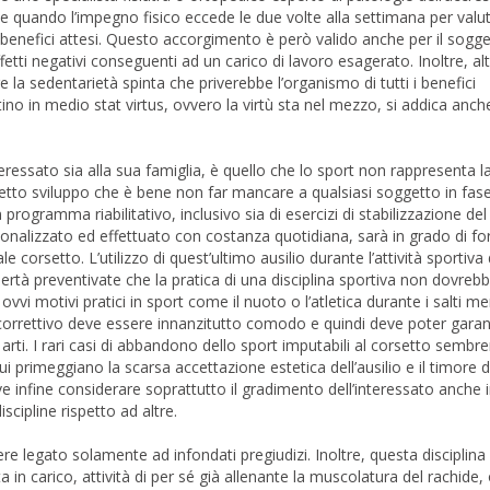
e quando l’impegno fisico eccede le due volte alla settimana per valut
 benefici attesi. Questo accorgimento è però valido anche per il sogge
ffetti negativi conseguenti ad un carico di lavoro esagerato. Inoltre, al
 la sedentarietà spinta che priverebbe l’organismo di tutti i benefici
no in medio stat virtus, ovvero la virtù sta nel mezzo, si addica anche
eressato sia alla sua famiglia, è quello che lo sport non rappresenta l
etto sviluppo che è bene non far mancare a qualsiasi soggetto in fase
programma riabilitativo, inclusivo sia di esercizi di stabilizzazione del
onalizzato ed effettuato con costanza quotidiana, sarà in grado di for
le corsetto. L’utilizzo di quest’ultimo ausilio durante l’attività sportiva
ertà preventivate che la pratica di una disciplina sportiva non dovreb
 motivi pratici in sport come il nuoto o l’atletica durante i salti men
no correttivo deve essere innanzitutto comodo e quindi deve poter garan
 arti. I rari casi di abbandono dello sport imputabili al corsetto semb
ui primeggiano la scarsa accettazione estetica dell’ausilio e il timore d
eve infine considerare soprattutto il gradimento dell’interessato anche
scipline rispetto ad altre.
ere legato solamente ad infondati pregiudizi. Inoltre, questa disciplin
 in carico, attività di per sé già allenante la muscolatura del rachide, 