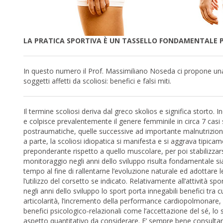
LA PRATICA SPORTIVA È UN TASSELLO FONDAMENTALE P
In questo numero il Prof. Massimiliano Noseda ci propone una vi
soggetti affetti da scoliosi: benefici e falsi miti.
Il termine scoliosi deriva dal greco skolios e significa storto.
e colpisce prevalentemente il genere femminile in circa 7 casi
postraumatiche, quelle successive ad importante malnutrizion
a parte, la scoliosi idiopatica si manifesta e si aggrava tipi
preponderante rispetto a quello muscolare, per poi stabilizzars
monitoraggio negli anni dello sviluppo risulta fondamentale sia
tempo al fine di rallentarne l’evoluzione naturale ed adottare l
l’utilizzo del corsetto se indicato. Relativamente all’attività spo
negli anni dello sviluppo lo sport porta innegabili benefici tra 
articolarità, l’incremento della performance cardiopolmonare, 
benefici psicologico-relazionali come l’accettazione del sé, lo 
aspetto quantitativo da considerare. E’ sempre bene consultare