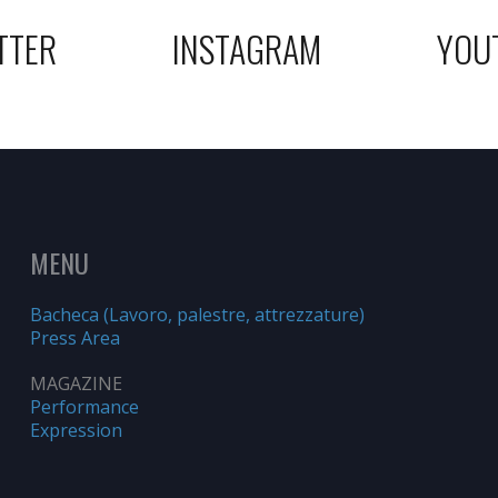
TTER
INSTAGRAM
YOU
MENU
Bacheca (Lavoro, palestre, attrezzature)
Press Area
MAGAZINE
Performance
Expression