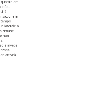
quattro arti
 infatti
ci. è
pensazione in
un tempo
unilaterale a
estrimane
te non
ra.
rso è invece
mentosa
ri attività