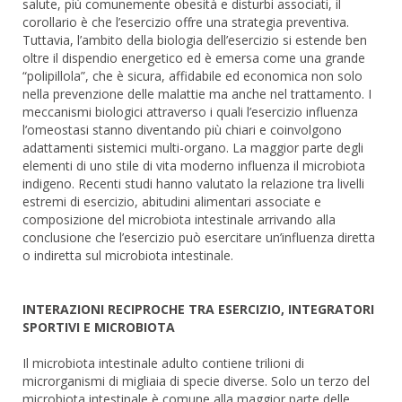
salute, più comunemente obesità e disturbi associati, il
corollario è che l’esercizio offre una strategia preventiva.
Tuttavia, l’ambito della biologia dell’esercizio si estende ben
oltre il dispendio energetico ed è emersa come una grande
“polipillola”, che è sicura, affidabile ed economica non solo
nella prevenzione delle malattie ma anche nel trattamento. I
meccanismi biologici attraverso i quali l’esercizio influenza
l’omeostasi stanno diventando più chiari e coinvolgono
adattamenti sistemici multi-organo. La maggior parte degli
elementi di uno stile di vita moderno influenza il microbiota
indigeno. Recenti studi hanno valutato la relazione tra livelli
estremi di esercizio, abitudini alimentari associate e
composizione del microbiota intestinale arrivando alla
conclusione che l’esercizio può esercitare un’influenza diretta
o indiretta sul microbiota intestinale.
INTERAZIONI RECIPROCHE TRA ESERCIZIO, INTEGRATORI
SPORTIVI E MICROBIOTA
Il microbiota intestinale adulto contiene trilioni di
microrganismi di migliaia di specie diverse. Solo un terzo del
microbiota intestinale è comune alla maggior parte delle