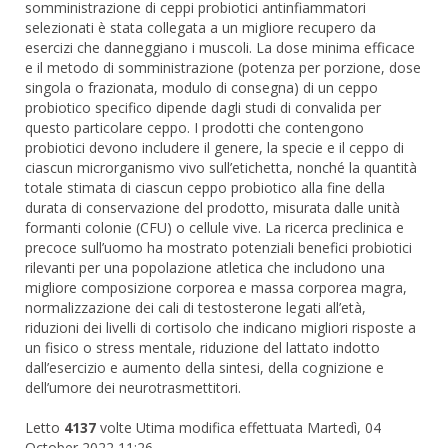
somministrazione di ceppi probiotici antinfiammatori
selezionati è stata collegata a un migliore recupero da
esercizi che danneggiano i muscoli. La dose minima efficace
e il metodo di somministrazione (potenza per porzione, dose
singola o frazionata, modulo di consegna) di un ceppo
probiotico specifico dipende dagli studi di convalida per
questo particolare ceppo. I prodotti che contengono
probiotici devono includere il genere, la specie e il ceppo di
ciascun microrganismo vivo sull’etichetta, nonché la quantità
totale stimata di ciascun ceppo probiotico alla fine della
durata di conservazione del prodotto, misurata dalle unità
formanti colonie (CFU) o cellule vive. La ricerca preclinica e
precoce sull’uomo ha mostrato potenziali benefici probiotici
rilevanti per una popolazione atletica che includono una
migliore composizione corporea e massa corporea magra,
normalizzazione dei cali di testosterone legati all’età,
riduzioni dei livelli di cortisolo che indicano migliori risposte a
un fisico o stress mentale, riduzione del lattato indotto
dall’esercizio e aumento della sintesi, della cognizione e
dell’umore dei neurotrasmettitori.
Letto
4137
volte
Utima modifica effettuata Martedì, 04
October 2022 11:26