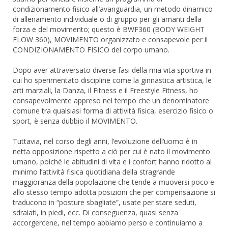
condizionamento fisico all’avanguardia, un metodo dinamico
di allenamento individuale o di gruppo per gli amanti della
forza e del movimento; questo è BWF360 (BODY WEIGHT
FLOW 360), MOVIMENTO organizzato e consapevole per il
CONDIZIONAMENTO FISICO del corpo umano.
Dopo aver attraversato diverse fasi della mia vita sportiva in
cui ho sperimentato discipline come la ginnastica artistica, le
arti marziali, la Danza, il Fitness e il Freestyle Fitness, ho
consapevolmente appreso nel tempo che un denominatore
comune tra qualsiasi forma di attività fisica, esercizio fisico o
sport, è senza dubbio il MOVIMENTO.
Tuttavia, nel corso degli anni, l’evoluzione dell’uomo è in
netta opposizione rispetto a ciò per cui è nato il movimento
umano, poiché le abitudini di vita e i confort hanno ridotto al
minimo l’attività fisica quotidiana della stragrande
maggioranza della popolazione che tende a muoversi poco e
allo stesso tempo adotta posizioni che per compensazione si
traducono in “posture sbagliate”, usate per stare seduti,
sdraiati, in piedi, ecc. Di conseguenza, quasi senza
accorgercene, nel tempo abbiamo perso e continuiamo a