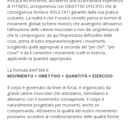
efficace ed efficiente, attraverso una straordinaria esperienza
di FITNESS, un’esperienza con OBIETTIVI SPECIFICI che di
conseguenza fornisce RISULTATI garantiti dalla sua pratica
costante. La realtà è che il nostro cervello pensa in termini di
movimenti globali (schemi motori) che avvengono attraverso
l’attivazione delle catene muscolari e non dei singolimuscoli
che le compongono; da qui l’importanza dell’ordine delle
cose, prima di tutto imparare/insegnare i movimenti,
scegliendo quelli appropriati a seconda del “per chi?”, “per
cosa?” e da lì convertire i movimenti scelti in esercizi,
applicando la quantità appropriata.
La formula BWF360 è:
MOVIMENTO + OBIETTIVO + QUANTITÀ = ESERCIZIO
Il corpo è governato da linee di forza, è organizzato da
grandi catene muscolari che utilizziamo, stimoliamo e
alleniamo con il movimento consapevole. Il corpo è
naturalmente progettato per muoversi, anche se
compensando. Attraverso la qualità del nostro movimento
possiamo accedere al condizionamento delle qualità fisiche.