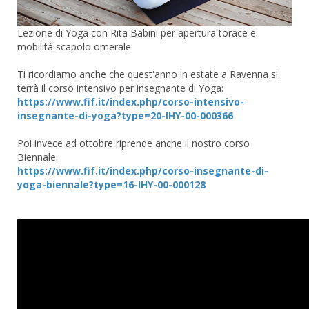
Lezione di Yoga con Rita Babini per apertura torace e
mobilità scapolo omerale.
Ti ricordiamo anche che quest'anno in estate a Ravenna si
terrà il corso intensivo per insegnante di Yoga:
https://www.fif.it/index.php/corso-intensivo-
insegnante-di-yoga?type=20-IHY-00-000366
Poi invece ad ottobre riprende anche il nostro corso
Biennale:
https://www.fif.it/index.php/corso-insegnante-di-
yoga-biennale?type=16-IHY-00-000128