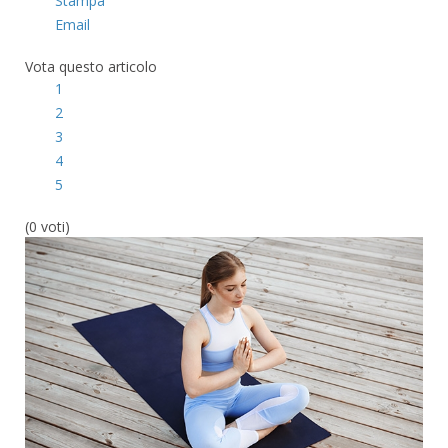
Stampa
Email
Vota questo articolo
1
2
3
4
5
(0 voti)