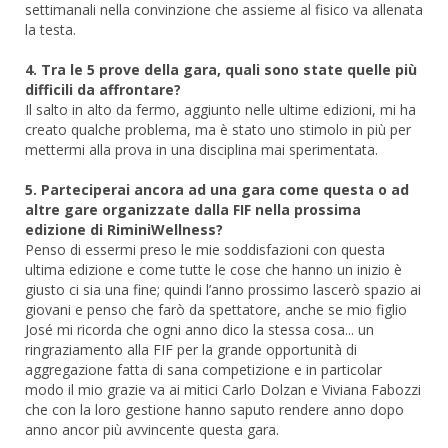
settimanali nella convinzione che assieme al fisico va allenata
la testa.
4. Tra le 5 prove della gara, quali sono state quelle più
difficili da affrontare?
Il salto in alto da fermo, aggiunto nelle ultime edizioni, mi ha
creato qualche problema, ma è stato uno stimolo in più per
mettermi alla prova in una disciplina mai sperimentata.
5. Parteciperai ancora ad una gara come questa o ad
altre gare organizzate dalla FIF nella prossima
edizione di RiminiWellness?
Penso di essermi preso le mie soddisfazioni con questa
ultima edizione e come tutte le cose che hanno un inizio è
giusto ci sia una fine; quindi l’anno prossimo lascerò spazio ai
giovani e penso che farò da spettatore, anche se mio figlio
José mi ricorda che ogni anno dico la stessa cosa... un
ringraziamento alla FIF per la grande opportunità di
aggregazione fatta di sana competizione e in particolar
modo il mio grazie va ai mitici Carlo Dolzan e Viviana Fabozzi
che con la loro gestione hanno saputo rendere anno dopo
anno ancor più avvincente questa gara.