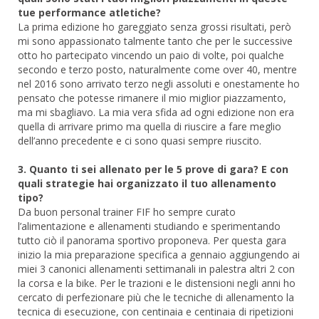
tue performance atletiche?
La prima edizione ho gareggiato senza grossi risultati, però
mi sono appassionato talmente tanto che per le successive
otto ho partecipato vincendo un paio di volte, poi qualche
secondo e terzo posto, naturalmente come over 40, mentre
nel 2016 sono arrivato terzo negli assoluti e onestamente ho
pensato che potesse rimanere il mio miglior piazzamento,
ma mi sbagliavo. La mia vera sfida ad ogni edizione non era
quella di arrivare primo ma quella di riuscire a fare meglio
dell’anno precedente e ci sono quasi sempre riuscito.
3. Quanto ti sei allenato per le 5 prove di gara? E con
quali strategie hai organizzato il tuo allenamento
tipo?
Da buon personal trainer FIF ho sempre curato
l’alimentazione e allenamenti studiando e sperimentando
tutto ciò il panorama sportivo proponeva. Per questa gara
inizio la mia preparazione specifica a gennaio aggiungendo ai
miei 3 canonici allenamenti settimanali in palestra altri 2 con
la corsa e la bike. Per le trazioni e le distensioni negli anni ho
cercato di perfezionare più che le tecniche di allenamento la
tecnica di esecuzione, con centinaia e centinaia di ripetizioni