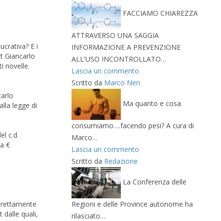
FACCIAMO CHIAREZZA
ATTRAVERSO UNA SAGGIA
ucrativa? E i
INFORMAZIONE A PREVENZIONE
rt Giancarlo
ALL'USO INCONTROLLATO…
i novelle.
Lascia un commento
Scritto da
Marco Neri
carlo
Ma quanto e cosa
lla legge di
consumiamo….facendo pesi? A cura di
el c.d.
Marco…
 a €
Lascia un commento
Scritto da
Redazione
La Conferenza delle
Regioni e delle Province autonome ha
direttamente
 dalle quali,
rilasciato…