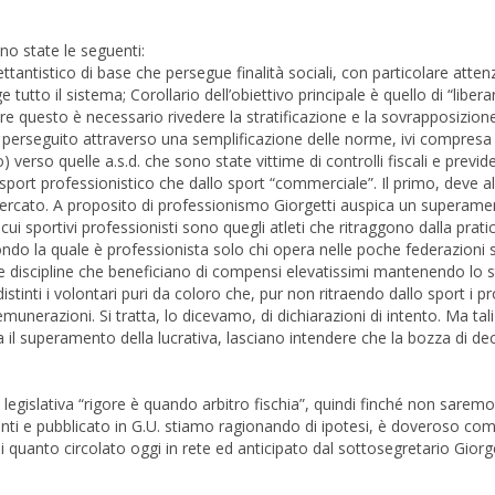
ono state le seguenti:
ttantistico di base che persegue finalità sociali, con particolare atten
e tutto il sistema; Corollario dell’obiettivo principale è quello di “liberar
fare questo è necessario rivedere la stratificazione e la sovrapposizion
erseguito attraverso una semplificazione delle norme, ivi compresa u
 verso quelle a.s.d. che sono state vittime di controlli fiscali e previde
sport professionistico che dallo sport “commerciale”. Il primo, deve al
 mercato. A proposito di professionismo Giorgetti auspica un superamen
cui sportivi professionisti sono quegli atleti che ritraggono dalla prati
condo la quale è professionista solo chi opera nelle poche federazioni 
e discipline che beneficiano di compensi elevatissimi mantenendo lo s
 distinti i volontari puri da coloro che, pur non ritraendo dallo sport i p
unerazioni. Si tratta, lo dicevamo, di dichiarazioni di intento. Ma tali
ca il superamento della lucrativa, lasciano intendere che la bozza di d
legislativa “rigore è quando arbitro fischia”, quindi finché non sarem
nti e pubblicato in G.U. stiamo ragionando di ipotesi, è doveroso com
i quanto circolato oggi in rete ed anticipato dal sottosegretario Giorge