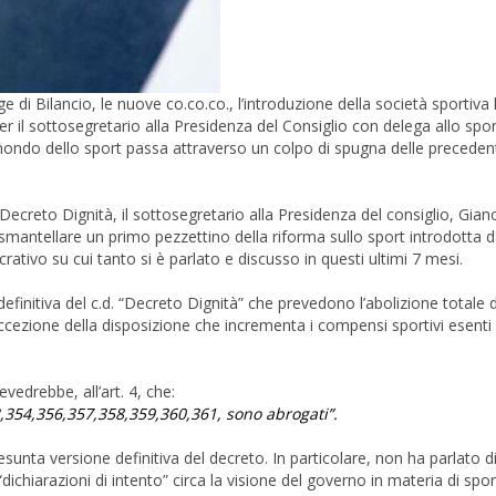
 di Bilancio, le nuove co.co.co., l’introduzione della società sportiva l
 per il sottosegretario alla Presidenza del Consiglio con delega allo spo
 mondo dello sport passa attraverso un colpo di spugna delle precedent
 Decreto Dignità, il sottosegretario alla Presidenza del consiglio, Gian
smantellare un primo pezzettino della riforma sullo sport introdotta da
ucrativo su cui tanto si è parlato e discusso in questi ultimi 7 mesi.
definitiva del c.d. “Decreto Dignità” che prevedono l’abolizione totale d
eccezione della disposizione che incrementa i compensi sportivi esenti
vedrebbe, all’art. 4, che:
3,354,356,357,358,359,360,361, sono abrogati”.
presunta versione definitiva del decreto. In particolare, non ha parlato 
ichiarazioni di intento” circa la visione del governo in materia di sport