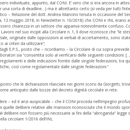
sero individuate, appunto, dal CONI. E’ vero che si era ancora in attes
una sorta di deadline…) ma è altrettanto certo (si veda per tutti l’int
istico – Relazione del dott. Andrea Mancino tenuta in occasione del Se
cona, 12 maggio 2018, in Newsletter n. 10/2018) che CONI e INL erano al
tissero chiarezza in un settore che appariva notevolmente confuso. C
Lavoro nel suo incipit alla Circolare n. 1, lì dove riconosce che “le ste
iale, originate dalle opposizioni ai verbali di accertamento, sono sta
ai criteri da utilizzare”;
 dagli E.P.S., posto che – ricordiamo – la Circolare di cui sopra prevede
boratori sia “consentita solo al verificarsi delle seguenti condizioni: […
egolamenti e delle indicazioni fornite dalle singole federazioni, tra qu
istiche, così come regolamentate dalle singole federazioni.”
o che le dichiarazioni rilasciate nei giorni scorsi da Giorgetti, trov
come anticipato dalle bozze del decreto dignità circolate in rete.
ere – ed è anzi auspicabile – che il CONI proceda nell’impegno profus
 quelle delibere relative alle mansioni riconosciute che il mondo spor
li delibere non fossero più necessarie ai fini della “abroganda” legge d
ella circolare 1/2016 dell’INL