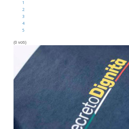
1
2
3
4
5
(0 voti)