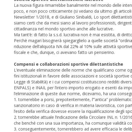
La nuova figura rimarrebbe banalmente nel mondo delle intenzi
poco, e non poco criticamente (si vedano da ultimo gli articoli 
Newsletter 1/2018, e di Giuliano Sinibaldi, Lo sport dilettantist
siamo certi che da mesi siano al lavoro professionisti, dirigen
cittadinanza nel mondo sportivo anche alle lucrative.
Ma tant’è: di fatto la s.s.d. lucrativa non è mai esistita, di d
Perchè magari bisognerà spiegarglielo a quelle società “ordinar
riduzione dell’aliquota IVA dal 22% al 10% sulle attività sport
fiscale e che, dunque, ci avevano fatto un pensierino.
Compensi e collaborazioni sportive dilettantistiche
L’eventuale eliminazione delle norme che qualificano come ogge
fini istituzionali in favore delle associazioni e società sportive
Legge di Stabilità) e i cui compensi costituiscono redditi diversi
ENPALS) e INAIL per l’intero importo erogato e esenti da impos
l’eliminazione di queste due norme, dicevamo, ha una consegue
1. tornerebbe a porsi, prepotentemente, l’”antica” problematica
sanzionatorio in caso di verifica in materia lavoristica, con pa
l’esito della verifica dovesse essere la riqualificazione degli spor
2. tornerebbe attuale l’indicazione della Circolare INL n. 1/2016
che benché con una sua importanza, ha comunque validità cog
3. conseguentemente, tornerebbero ad avere efficacia le deli