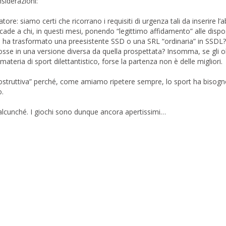
siderazioni:
 siamo certi che ricorrano i requisiti di urgenza tali da inserire l’
ade a chi, in questi mesi, ponendo “legittimo affidamento” alle dispo
re ha trasformato una preesistente SSD o una SRL “ordinaria” in SSDL
osse in una versione diversa da quella prospettata? Insomma, se gli ob
materia di sport dilettantistico, forse la partenza non è delle migliori.
costruttiva” perché, come amiamo ripetere sempre, lo sport ha bisogn
o.
lcunché. I giochi sono dunque ancora apertissimi…