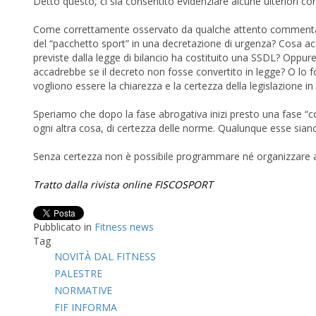
Detto questo, ci sia consentito evidenziare alcune ulteriori con
Come correttamente osservato da qualche attento commentatore:
del “pacchetto sport” in una decretazione di urgenza? Cosa acc
previste dalla legge di bilancio ha costituito una SSDL? Oppu
accadrebbe se il decreto non fosse convertito in legge? O lo f
vogliono essere la chiarezza e la certezza della legislazione in 
Speriamo che dopo la fase abrogativa inizi presto una fase “
ogni altra cosa, di certezza delle norme. Qualunque esse sian
Senza certezza non è possibile programmare né organizzare a
Tratto dalla rivista online FISCOSPORT
Pubblicato in
Fitness news
Tag
NOVITÀ DAL FITNESS
PALESTRE
NORMATIVE
FIF INFORMA