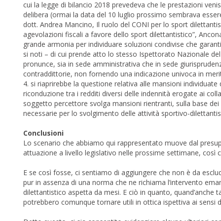
cui la legge di bilancio 2018 prevedeva che le prestazioni venis
delibera (ormai la data del 10 luglio prossimo sembrava essere 
dott. Andrea Mancino, Il ruolo del CONI per lo sport dilettant
agevolazioni fiscali a favore dello sport dilettantistico”, An
grande armonia per individuare soluzioni condivise che garan
si noti – di cui prende atto lo stesso Ispettorato Nazionale del 
pronunce, sia in sede amministrativa che in sede giurisprudenz
contraddittorie, non fornendo una indicazione univoca in merito 
4. si riaprirebbe la questione relativa alle mansioni individuate
riconduzione tra i redditi diversi delle indennità erogate ai colla
soggetto percettore svolga mansioni rientranti, sulla base dei r
necessarie per lo svolgimento delle attività sportivo-dilettant
Conclusioni
Lo scenario che abbiamo qui rappresentato muove dal presuppost
attuazione a livello legislativo nelle prossime settimane, così 
E se così fosse, ci sentiamo di aggiungere che non è da esclud
pur in assenza di una norma che ne richiama l’intervento emani
dilettantistico aspetta da mesi. E ciò in quanto, quand’anche ta
potrebbero comunque tornare utili in ottica ispettiva ai sensi d