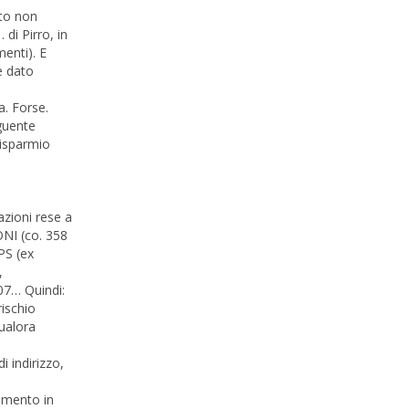
ato non
di Pirro, in
menti). E
e dato
a. Forse.
eguente
risparmio
azioni rese a
CONI (co. 358
NPS (ex
,
07… Quindi:
rischio
qualora
i indirizzo,
omento in