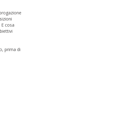
abrogazione
sizioni
? E cosa
iettivi
o, prima di