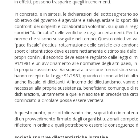
in effetti, possono trasparire quegli intendimenti.
In concreto, e in sintesi, le dichiarazioni del sottosegretario s
obiettivo del governo è agevolare e salvaguardare lo sport dile
confronti dei dirigenti e collaboratori volontari, sui quali si regg
sportivi “dall’incubo” delle verifiche e degli accertamenti. Per 
norme che si sono susseguite nel tempo; Questo obiettivo va p
“pace fiscale” (rectius: rottamazione delle cartelle e/o condono)
sport dilettantistico deve essere nettamente distinto sia dallo 
propri confini, il secondo deve essere regolato dalle leggi di
91/1981 e un avvicinamento alle normative degli altri paesi, in 
la propria sussistenza. Va superata la visione formalistica se
hanno recepito la Legge 91/1981, quando ci sono atleti di altr
anche fiscale, di dilettanti. All’interno del dilettantismo, vanno
necessari alla propria sussistenza, beneficiano comunque di rem
dichiarazioni, unitamente a quelle rilasciate in precedenza cir
cominciato a circolare possa essere veritiera.
A questo punto, pur sottolineando che, soprattutto in materia 
di un provvedimento firmato dagli organi istituzionali compete
riflettere in ordine a quali potrebbero essere le conseguenze d
Società sportive dilettantistiche lucrative