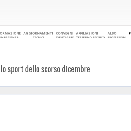
FORMAZIONE
AGGIORNAMENTI
CONVEGNI
AFFILIAZIONI
ALBO
IN PRESENZA
TECNICI
EVENTI GARE
TESSERINO TECNICO
PROFESSIONI
llo sport dello scorso dicembre