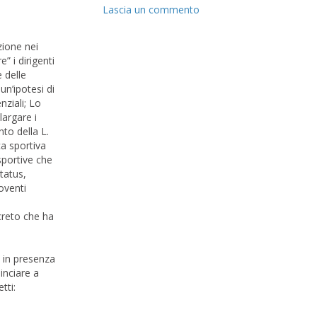
Lascia un commento
zione nei
e” i dirigenti
e delle
n’ipotesi di
nziali; Lo
largare i
to della L.
ca sportiva
sportive che
tatus,
roventi
ecreto che ha
o in presenza
inciare a
tti: