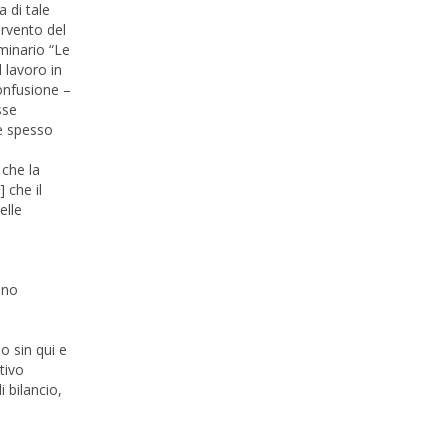
a di tale
ervento del
minario “Le
 lavoro in
onfusione –
sse
te spesso
 che la
] che il
elle
ino
o sin qui e
tivo
i bilancio,