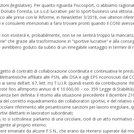
oni (legislative). Per quanto riguarda Fiscosport, ci abbiamo ragion
Donato Foresta, Le s.s.d. lucrative: per lo sport business una vittoria… 
ico alle prese con le Riforme, in Newsletter 3/2018, ove ulteriori riferi
ti e consulenti intenzionati a farsi trovare pronti quando il CONI avess
iritto non esisterà e, probabilmente, non se ne sentirà troppo la mancanz
ie” che grazie alla trasformazione in “sportive lucrative” e alla cons
ive avrebbero goduto da subito di un innegabile vantaggio in termini di 
tto di contratti di collaborazione coordinata e continuativa le prest
 dilettantistiche affiliate alle FSN, alle DSA e agli EPS riconosciuti dal 
 ai sensi dell’art. 67, lett. m) T.U.I.R. (quindi esenti da contribuzione I
te fino all’importo annuo di € 10.000,00 – co. 359 Legge di Stabilità)
nza ben definita: il ritorno alla situazione precedente il dicembre 21
 del corretto inquadramento dei collaboratori sportivi, e del relativo 
rticolare riferimento alle pesantissime sanzioni per lavoro irregolare, 
tivi dilettanti in lavoratori subordinati;
; lo si sottolinea: parliamo di una circolare, cioè di un atto normativo d
ente al proprio interno;
bere emanate da alcune F.S.N., che erano da ritenersi superate dal m