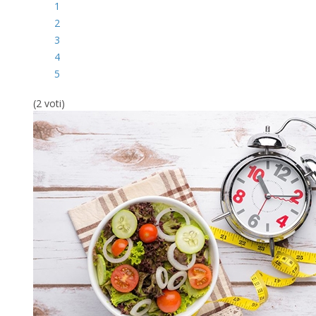
1
2
3
4
5
(2 voti)