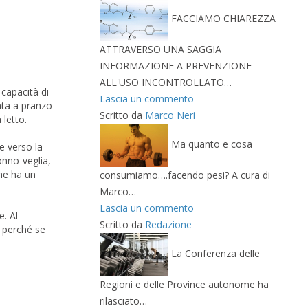
FACCIAMO CHIAREZZA
ATTRAVERSO UNA SAGGIA
INFORMAZIONE A PREVENZIONE
ALL'USO INCONTROLLATO…
capacità di
Lascia un commento
ata a pranzo
Scritto da
Marco Neri
 letto.
Ma quanto e cosa
e verso la
onno-veglia,
che ha un
consumiamo….facendo pesi? A cura di
Marco…
Lascia un commento
e. Al
Scritto da
Redazione
e perché se
La Conferenza delle
Regioni e delle Province autonome ha
rilasciato…