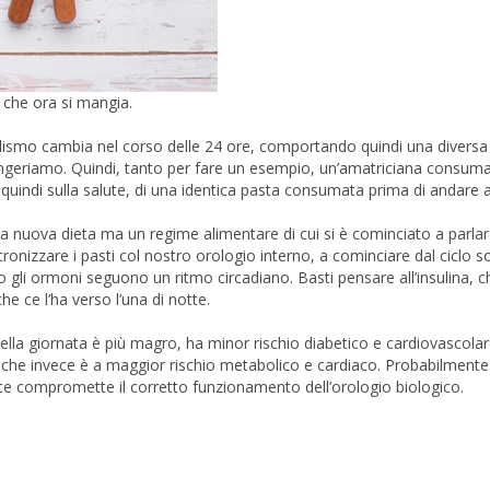
 che ora si mangia.
lismo cambia nel corso delle 24 ore, comportando quindi una diversa 
e ingeriamo. Quindi, tanto per fare un esempio, un’amatriciana consum
 quindi sulla salute, di una identica pasta consumata prima di andare a
na nuova dieta ma un regime alimentare di cui si è cominciato a parlar
ronizzare i pasti col nostro orologio interno, a cominciare dal ciclo s
to gli ormoni seguono un ritmo circadiano. Basti pensare all’insulina, 
he ce l’ha verso l’una di notte.
ella giornata è più magro, ha minor rischio diabetico e cardiovascolar
te, che invece è a maggior rischio metabolico e cardiaco. Probabilment
 luce compromette il corretto funzionamento dell’orologio biologico.