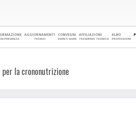
FORMAZIONE
AGGIORNAMENTI
CONVEGNI
AFFILIAZIONI
ALBO
IN PRESENZA
TECNICI
EVENTI GARE
TESSERINO TECNICO
PROFESSIONI
 per la crononutrizione