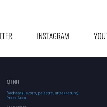
TTER
INSTAGRAM
YOU
MENU
Bacheca (Lavoro, palestre, attrezzature)
Press Area