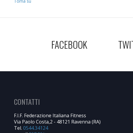
Torna su
FACEBOOK
TWI
CONTATTI
F.I.F. Federazione Italiana Fitness
Via Paolo Costa,2 - 48121 Ravenna (RA)
Tel.
0544.34124