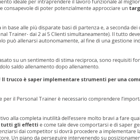
o ideale per intraprendere il lavoro funzionale al migliora
sere consapevole di poter potenzialmente approcciare un
targ
 in base alle più disparate basi di partenza e, a seconda dei 
al Trainer- dai 2 ai 5 Clienti simultaneamente). Il tutto de
golo può allenarsi autonomamente, al fine di una gestione in
 basato su un sentimento di stima reciproca, sono requisiti 
endolo saldo allenamento dopo allenamento.
! Il trucco è saper implementare strumenti per una comu
che per il Personal Trainer è necessario comprendere l’impor
tivo alla completa inutilità dell’essere molto bravi a fare qua
utti gli effetti
e come tale deve comportarsi e di saper gest
ferenziarsi dai competitor si dovrà procedere a implementare l
atore. Un piano da perseguire intervenendo su posizionament