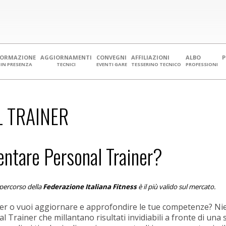
FORMAZIONE
AGGIORNAMENTI
CONVEGNI
AFFILIAZIONI
ALBO
IN PRESENZA
TECNICI
EVENTI GARE
TESSERINO TECNICO
PROFESSIONI
 TRAINER
ventare Personal Trainer?
l percorso della
Federazione Italiana Fitness
è il più valido sul mercato.
 o vuoi aggiornare e approfondire le tue competenze? Niente 
Trainer che millantano risultati invidiabili a fronte di una 