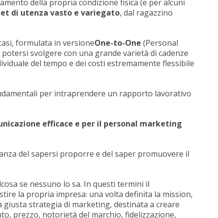
mento della propria condizione fisica (e per alcuni
et di utenza vasto e variegato
, dal ragazzino
casi, formulata in versione
One-to-One
(Personal
ve potersi svolgere con una grande varietà di cadenze
dividuale del tempo e dei costi estremamente flessibile
fondamentali per intraprendere un rapporto lavorativo
nicazione efficace e per il personal marketing
tanza del sapersi proporre e del saper promuovere il
lcosa se nessuno lo sa. In questi termini il
ire la propria impresa: una volta definita la mission,
a giusta strategia di marketing, destinata a creare
o, prezzo, notorietà del marchio, fidelizzazione,