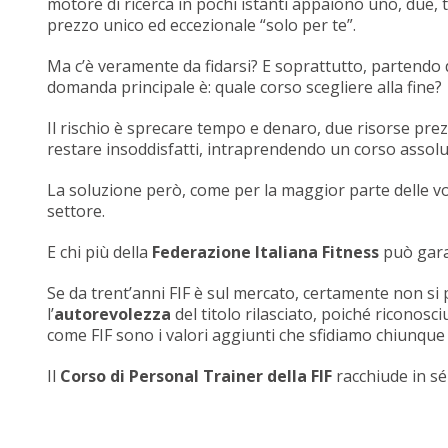
motore di ricerca in pochi istanti appaiono uno, due, 
prezzo unico ed eccezionale “solo per te”.
Ma c’è veramente da fidarsi? E soprattutto, partendo 
domanda principale è: quale corso scegliere alla fine?
Il rischio è sprecare tempo e denaro, due risorse prez
restare insoddisfatti, intraprendendo un corso assolu
La soluzione però, come per la maggior parte delle volt
settore.
E chi più della
Federazione Italiana Fitness
può garan
Se da trent’anni FIF è sul mercato, certamente non si 
l’
autorevolezza
del titolo rilasciato, poiché riconosci
come FIF sono i valori aggiunti che sfidiamo chiunque 
Il
Corso di Personal Trainer della FIF
racchiude in sé