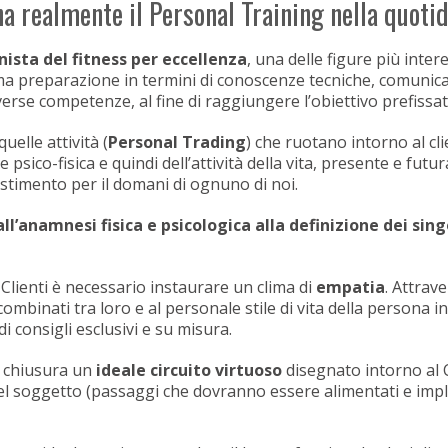
ha realmente il Personal Training nella quoti
nista del fitness per eccellenza
, una delle figure più inter
ma preparazione in termini di conoscenze tecniche, comunicati
verse competenze, al fine di raggiungere l’obiettivo prefissato
uelle attività (
Personal Trading
) che ruotano intorno al cli
 psico-fisica e quindi dell’attività della vita, presente e fu
estimento per il domani di ognuno di noi.
 dall’anamnesi fisica e psicologica alla definizione dei sin
i Clienti è necessario instaurare un clima di
empatia
. Attrav
combinati tra loro e al personale stile di vita della persona i
di consigli esclusivi e su misura.
a chiusura un
ideale circuito virtuoso
disegnato intorno al Cl
el soggetto (passaggi che dovranno essere alimentati e imple