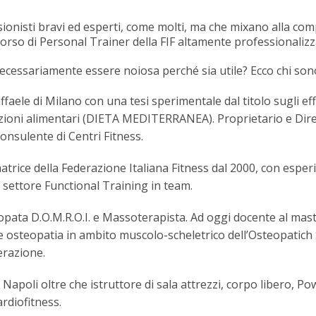
ssionisti bravi ed esperti, come molti, ma che mixano alla c
orso di Personal Trainer della FIF altamente professionaliz
a necessariamente essere noiosa perché sia utile? Ecco chi son
ffaele di Milano con una tesi sperimentale dal titolo sugli ef
ndicazioni alimentari (DIETA MEDITERRANEA). Proprietario e Di
onsulente di Centri Fitness.
matrice della Federazione Italiana Fitness dal 2000, con esp
l settore Functional Training in team.
opata D.O.M.R.O.I. e Massoterapista. Ad oggi docente al maste
ore osteopatia in ambito muscolo-scheletrico dell’Osteopatic
erazione.
a Napoli oltre che istruttore di sala attrezzi, corpo libero, 
rdiofitness.