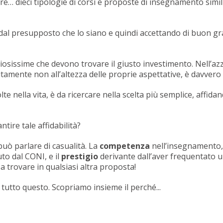
tre… dieci tipologie di corsi e proposte di insegnamento simi
dal presupposto che lo siano e quindi accettando di buon gr
iosissime che devono trovare il giusto investimento. Nell’azza
tamente non all’altezza delle proprie aspettative, è davvero 
e nella vita, è da ricercare nella scelta più semplice, affid
tire tale affidabilità?
può parlare di casualità. La
competenza
nell’insegnamento, 
uto dal CONI, e il
prestigio
derivante dall’aver frequentato 
a trovare in qualsiasi altra proposta!
 tutto questo. Scopriamo insieme il perché...