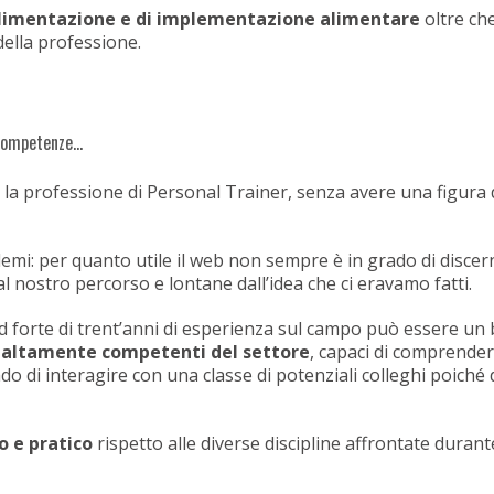
, alimentazione e di implementazione alimentare
oltre ch
della professione.
 competenze…
a professione di Personal Trainer, senza avere una figura di
: per quanto utile il web non sempre è in grado di discerne
 al nostro percorso e lontane dall’idea che ci eravamo fatti.
d forte di trent’anni di esperienza sul campo può essere un 
i altamente competenti del settore
, capaci di comprender
do di interagire con una classe di potenziali colleghi poiché 
o e pratico
rispetto alle diverse discipline affrontate duran