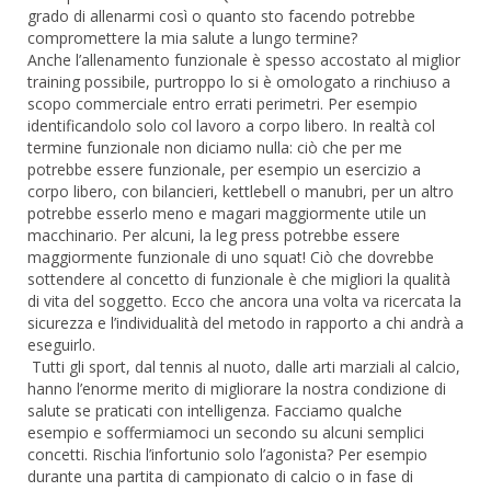
grado di allenarmi così o quanto sto facendo potrebbe
compromettere la mia salute a lungo termine?
Anche l’allenamento funzionale è spesso accostato al miglior
training possibile, purtroppo lo si è omologato a rinchiuso a
scopo commerciale entro errati perimetri. Per esempio
identificandolo solo col lavoro a corpo libero. In realtà col
termine funzionale non diciamo nulla: ciò che per me
potrebbe essere funzionale, per esempio un esercizio a
corpo libero, con bilancieri, kettlebell o manubri, per un altro
potrebbe esserlo meno e magari maggiormente utile un
macchinario. Per alcuni, la leg press potrebbe essere
maggiormente funzionale di uno squat! Ciò che dovrebbe
sottendere al concetto di funzionale è che migliori la qualità
di vita del soggetto. Ecco che ancora una volta va ricercata la
sicurezza e l’individualità del metodo in rapporto a chi andrà a
eseguirlo.
Tutti gli sport, dal tennis al nuoto, dalle arti marziali al calcio,
hanno l’enorme merito di migliorare la nostra condizione di
salute se praticati con intelligenza. Facciamo qualche
esempio e soffermiamoci un secondo su alcuni semplici
concetti. Rischia l’infortunio solo l’agonista? Per esempio
durante una partita di campionato di calcio o in fase di