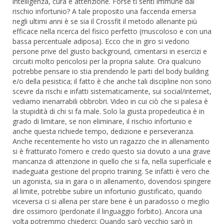
intelligenza, cura e attenzione. Forse ti senti immune dal
rischio infortunio? A tale proposito una faccenda emersa
negli ultimi anni è se sia il Crossfit il metodo allenante più
efficace nella ricerca del fisico perfetto (muscoloso e con una
bassa percentuale adiposa). Ecco che in giro si vedono
persone prive del giusto background, cimentarsi in esercizi e
circuiti molto pericolosi per la propria salute. Ora qualcuno
potrebbe pensare io stia prendendo le parti del body building
e/o della pesistica; il fatto è che anche tali discipline non sono
scevre da rischi e infatti sistematicamente, sui social/internet,
vediamo inenarrabili obbrobri. Video in cui ciò che si palesa è
la stupidità di chi si fa male. Solo la giusta propedeutica è in
grado di limitare, se non eliminare, il rischio infortunio e
anche questa richiede tempo, dedizione e perseveranza.
Anche recentemente ho visto un ragazzo che in allenamento
si è fratturato l’omero e credo questo sia dovuto a una grave
mancanza di attenzione in quello che si fa, nella superficiale e
inadeguata gestione del proprio training. Se infatti è vero che
un agonista, sia in gara o in allenamento, dovendosi spingere
al limite, potrebbe subire un infortunio giustificato, quando
viceversa ci si allena per stare bene è un paradosso o meglio
dire ossimoro (perdonate il linguaggio forbito). Ancora una
volta potremmo chiederci: Quando sarò vecchio sarò in