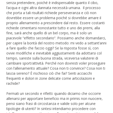
senza pretendere, poiché è indispensabile quanto il cibo,
l’acqua e ogni altra dannata necessità umana. Il processo
che porta a tali risultati richiede perseveranza e ciò non
dovrebbe essere un problema poiché si dovrebbe amare il
proprio allenamento a prescindere dal resto. Essere costanti
richiede cimentarsi nonostante tutto e uno dei premi, alla
fine, sarà anche quello di un bel corpo, ma è solo un
piacevole “effetto secondario”. Possiamo anche domandarci,
per capire la bontà del nostro metodo: mi vedo a settant’anni
a fare quello che faccio oggi? Se la risposta fosse sì, con
ovvie modifiche e inevitabili aggiustamenti da adottarsi col
tempo, sareste sulla buona strada, viceversa valuterei di
cambiare sport/attività. Perché non dovresti voler proseguire
con l’allenamento attuale? Cosa non ti convince? Cosa non ti
lascia sereno? È rischioso ciò che fai? Senti acciacchi
frequenti e dolori in zone delicate come articolazioni e
rachide?
Fermati un secondo e rifletti: quando diciamo che occorre
allenarsi per apportare beneficio ma in primis non nuocere,
pensi siano frasi di circostanza e valide solo per alcune
tipologie di utenti? In sintesi intendiamo procedere con