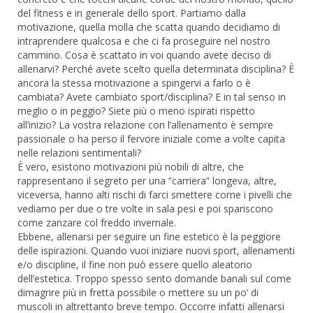
del fitness e in generale dello sport. Partiamo dalla
motivazione, quella molla che scatta quando decidiamo di
intraprendere qualcosa e che ci fa proseguire nel nostro
cammino. Cosa è scattato in voi quando avete deciso di
allenarvi? Perché avete scelto quella determinata disciplina? È
ancora la stessa motivazione a spingervi a farlo o è
cambiata? Avete cambiato sport/disciplina? E in tal senso in
meglio o in peggio? Siete più o meno ispirati rispetto
all’inizio? La vostra relazione con l’allenamento è sempre
passionale o ha perso il fervore iniziale come a volte capita
nelle relazioni sentimentali?
È vero, esistono motivazioni più nobili di altre, che
rappresentano il segreto per una “carriera” longeva, altre,
viceversa, hanno alti rischi di farci smettere come i pivelli che
vediamo per due o tre volte in sala pesi e poi spariscono
come zanzare col freddo invernale.
Ebbene, allenarsi per seguire un fine estetico è la peggiore
delle ispirazioni. Quando vuoi iniziare nuovi sport, allenamenti
e/o discipline, il fine non può essere quello aleatorio
dell’estetica. Troppo spesso sento domande banali sul come
dimagrire più in fretta possibile o mettere su un po’ di
muscoli in altrettanto breve tempo. Occorre infatti allenarsi