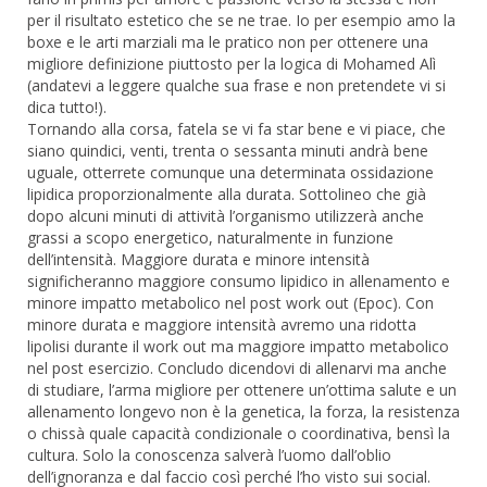
per il risultato estetico che se ne trae. Io per esempio amo la
boxe e le arti marziali ma le pratico non per ottenere una
migliore definizione piuttosto per la logica di Mohamed Alì
(andatevi a leggere qualche sua frase e non pretendete vi si
dica tutto!).
Tornando alla corsa, fatela se vi fa star bene e vi piace, che
siano quindici, venti, trenta o sessanta minuti andrà bene
uguale, otterrete comunque una determinata ossidazione
lipidica proporzionalmente alla durata. Sottolineo che già
dopo alcuni minuti di attività l’organismo utilizzerà anche
grassi a scopo energetico, naturalmente in funzione
dell’intensità. Maggiore durata e minore intensità
significheranno maggiore consumo lipidico in allenamento e
minore impatto metabolico nel post work out (Epoc). Con
minore durata e maggiore intensità avremo una ridotta
lipolisi durante il work out ma maggiore impatto metabolico
nel post esercizio. Concludo dicendovi di allenarvi ma anche
di studiare, l’arma migliore per ottenere un’ottima salute e un
allenamento longevo non è la genetica, la forza, la resistenza
o chissà quale capacità condizionale o coordinativa, bensì la
cultura. Solo la conoscenza salverà l’uomo dall’oblio
dell’ignoranza e dal faccio così perché l’ho visto sui social.