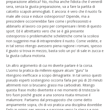
preparazione atletica? No, rischia anche l’idiota che il venerdì
sera, senza la giusta preparazione, va a fare la partita di
calcetto scapoli-ammogliati. E ancora: è vero che il nuoto fa
male alle ossa e induce osteoporosi? Dipende, ma a
prescindere occorrerebbe fare come i professionisti e
abbinarlo al lavoro coi pesi per compensare i limiti di questo
sport. Ed è altrettanto vero che se è già presente
osteoporosi o problematiche scheletriche come la scoliosi
non suggerirei mai di intraprendere il nuoto. Come vedete, e
in tal senso ritengo avessero piena ragione i romani, spesso
il giusto si trova in mezzo, basta solo un po’ di sale in zucca e
la giusta cultura motoria.
Un altro argomento di cui mi diverte parlare è la corsa.
L’uomo la pratica da millenni eppure alcuni “guru” la
ritengono inefficace a scopo dimagrante. In tal senso questi
pseudo esperti sostengono occorra farla per più di 20 minuti
altrimenti non si bruciano grassi ma carboidrati. Ritengo
questa frase molto divertente e nei momenti di tristezza la
tiro fuori poiché grazie a una sonora risata rimuove il
malumore. Partiamo dal presupposto che come detto
ampiamente sopra, chi di voi pratica una disciplina dovrebbe
farlo in primis per amore e passione verso la stessa e non