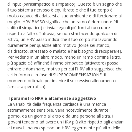
di input (parasimpatico e simpatico). Questo è un segno che
il tuo sistema nervoso è equilibrato e che il tuo corpo è
molto capace di adattarsi al suo ambiente e di funzionare al
meglio. HRV BASSO significa che un ramo è dominante (di
solito il simpatico) e invia segnali più forti al tuo cuore
rispetto all’altro. Tuttavia, se non stai facendo qualcosa di
attivo, un HRV basso indica che il tuo corpo sta lavorando
duramente per qualche altro motivo (forse sei stanco,
disidratato, stressato o malato e hai bisogno di recuperare).
Per vederlo in un altro modo, meno un ramo domina l’altro,
più spazio c’è affinché il ramo simpatico (attivatore) possa
entrare e dominare, motivo per cui l’HRV alto suggerisce che
sei in forma e in fase di SUPERCOMPENSAZIONE, il
momento ottimale per inserire il successivo allenamento
(crescita ipertrofica).
Il parametro HRV è altamente soggettivo
La variabilità della frequenza cardiaca è una metrica
estremamente sensibile. Varia notevolmente durante il
giorno, da un giorno all’altro e da una persona all’altra. I
giovani tendono ad avere un HRV più alto rispetto agli anziani
e i maschi hanno spesso un HRV leggermente più alto delle