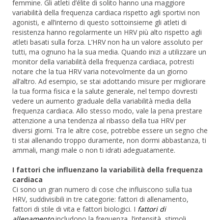
femmine. Gli atleti d’élite di solito hanno una maggiore
variabilità della frequenza cardiaca rispetto agli sportivi non
agonisti, e all’interno di questo sottoinsieme gli atleti di
resistenza hanno regolarmente un HRV più alto rispetto agli
atleti basati sulla forza. L’HRV non ha un valore assoluto per
tutti, ma ognuno ha la sua media. Quando inizi a utilizzare un
monitor della variabilità della frequenza cardiaca, potresti
notare che la tua HRV varia notevolmente da un giorno
all’altro. Ad esempio, se stai adottando misure per migliorare
la tua forma fisica e la salute generale, nel tempo dovresti
vedere un aumento graduale della variabilità media della
frequenza cardiaca. Allo stesso modo, vale la pena prestare
attenzione a una tendenza al ribasso della tua HRV per
diversi giorni. Tra le altre cose, potrebbe essere un segno che
ti stai allenando troppo duramente, non dormi abbastanza, ti
ammali, mangi male o non ti idrati adeguatamente.
I fattori che influenzano la variabilità della frequenza
cardiaca
Ci sono un gran numero di cose che influiscono sulla tua
HRV, suddivisibili in tre categorie: fattori di allenamento,
fattori di stile di vita e fattori biologici. I
fattori di
allenamento
includono la frequenza, l’intensità, stimoli