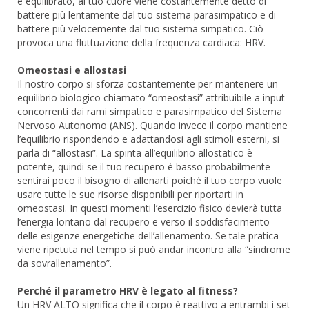
è equilibrato, al tuo cuore viene costantemente detto di
battere più lentamente dal tuo sistema parasimpatico e di
battere più velocemente dal tuo sistema simpatico. Ciò
provoca una fluttuazione della frequenza cardiaca: HRV.
Omeostasi e allostasi
Il nostro corpo si sforza costantemente per mantenere un
equilibrio biologico chiamato “omeostasi” attribuibile a input
concorrenti dai rami simpatico e parasimpatico del Sistema
Nervoso Autonomo (ANS). Quando invece il corpo mantiene
l’equilibrio rispondendo e adattandosi agli stimoli esterni, si
parla di “allostasi”. La spinta all’equilibrio allostatico è
potente, quindi se il tuo recupero è basso probabilmente
sentirai poco il bisogno di allenarti poiché il tuo corpo vuole
usare tutte le sue risorse disponibili per riportarti in
omeostasi. In questi momenti l’esercizio fisico devierà tutta
l’energia lontano dal recupero e verso il soddisfacimento
delle esigenze energetiche dell’allenamento. Se tale pratica
viene ripetuta nel tempo si può andar incontro alla “sindrome
da sovrallenamento”.
Perché il parametro HRV è legato al fitness?
Un HRV ALTO significa che il corpo è reattivo a entrambi i set