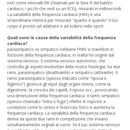
noti come intervalli RR (chiamati per la fase R del battito
cardiaco, i picchi che vedi su un ECG), misurati in millisecondi.
La variabilità della frequenza cardiaca (HRV) è una
straordinaria metrica per misurare “quanto e quando” il tuo
corpo è pronto ad adattarsi e ad esibirsi nello sport.
Quali sono le cause della variabilità della frequenza
cardiaca?
parasimpatico vs simpatico Sebbene l’HRV si manifesti in
funzione della frequenza cardiaca, in realtà ha origine dal
sistema nervoso. Il sistema nervoso autonomo, che
controlla gli aspetti involontari della nostra fisiologia, ha due
rami, parasimpatico (disattivante) e simpatico (attivante). Il
ramo parasimpatico (spesso indicato come “riposa e
digerisci”) gestisce gli input dagli organi interni, come la
digestione, la crescita dei capelli, il riposo ecc., provocando
una diminuzione della frequenza cardiaca. Il ramo simpatico
(spesso chiamato “lotta o fuga”) riflette le risposte a
condizioni come lo stress e l’esercizio fisico e aumenta la
frequenza cardiaca. La variabilità della frequenza cardiaca
deriva da questi due rami in competizione che inviano
simultaneamente segnali al cuore. Se il tuo sistema nervoso