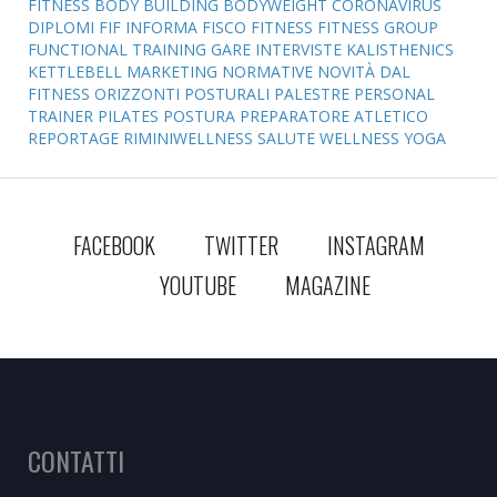
FITNESS
BODY BUILDING
BODYWEIGHT
CORONAVIRUS
DIPLOMI
FIF INFORMA
FISCO
FITNESS
FITNESS GROUP
FUNCTIONAL TRAINING
GARE
INTERVISTE
KALISTHENICS
KETTLEBELL
MARKETING
NORMATIVE
NOVITÀ DAL
FITNESS
ORIZZONTI POSTURALI
PALESTRE
PERSONAL
TRAINER
PILATES
POSTURA
PREPARATORE ATLETICO
REPORTAGE
RIMINIWELLNESS
SALUTE
WELLNESS
YOGA
FACEBOOK
TWITTER
INSTAGRAM
YOUTUBE
MAGAZINE
CONTATTI