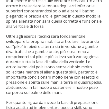
inutilmente lo stress sulle vertebre cervicali. Un altro
errore è tralasciare la tenuta degli arti inferiori e
superiori concentrandosi solo ad alzare il bacino
piegando le braccia e/o le gambe; in questo modo la
spinta allenata non sarà quella corretta e funzionale
alla verticale di forza.
Oltre agli esercizi tecnici sarà fondamentale
sviluppare la propria mobilità articolare, lavorando
sul “pike” in piedi e a terra sia in versione a gambe
divaricate che a gambe unite; più riusciremo a
comprimerci col pike e più la leva sarà vantaggiosa
durante tutta la fase di salita della verticale. Le
articolazioni dei polsi sono senza dubbio molto
sollecitate mentre si allena questa skill, pertanto è
importante condizionarli molto bene con esercizi di
pressione e spinta sulle mani a terra in quadrupedia,
abituandoci in tal modo a sostenere il nostro peso
corporeo sul palmo delle mani.
Per quanto riguarda invece la fase di preparazione
fisica adatta ad implementare questa skill, sono