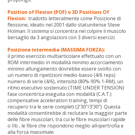
Position of Flexion (POF) o 3D Positions Of
Flexion:
tradotto letteralmente come Posizione di
flessione, ideato nel 2001 dallo statunitense Steve
Holman. Il sistema si concentra nel colpire il muscolo
bersaglio da 3 angolazioni con 3 diversi esercizi.
Posizione intermedia (MASSIMA FORZA):
il primo esercizio multiarticolare effettuato con un
ROM intermedio in modalità minimo accorciamento
minimo allungamento dovrebbe essere svolto con
un numero di ripetizioni medio-basso (4/6 reps)
numero di serie (4/6), intensità (80%-90% 1-RM), un
ritmo esecutivo sostenuto (TIME UNDER TENSION)
fase concentrica eseguita con modalità (C.A.T.)
compensative acceleration training, tempi di
recupero tra le serie completi (2’30’’/3’30’’). Questa
modalità consentirebbe di reclutare la maggior parte
delle fibre muscolari, tra cui le fibre muscolari rapide
o IIb , le fibre che rispondono meglio all›ipertrofia e
alla forza massimale.