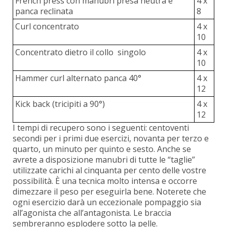
French press con manubri presa neutra e
4 x
panca reclinata
8
Curl concentrato
4 x
10
Concentrato dietro il collo
singolo
4 x
10
Hammer curl alternato panca 40°
4 x
12
Kick back (tricipiti a 90°)
4 x
12
I tempi di recupero sono i seguenti: centoventi
secondi per i primi due esercizi, novanta per terzo e
quarto, un minuto per quinto e sesto. Anche se
avrete a disposizione manubri di tutte le “taglie”
utilizzate carichi al cinquanta per cento delle vostre
possibilità. È una tecnica molto intensa e occorre
dimezzare il peso per eseguirla bene. Noterete che
ogni esercizio darà un eccezionale pompaggio sia
all’agonista che all’antagonista. Le braccia
sembreranno esplodere sotto la pelle.