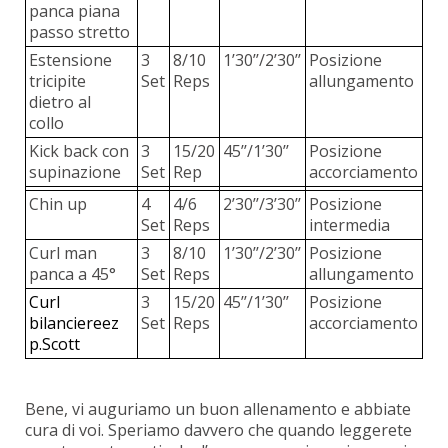
panca piana
passo stretto
Estensione
3
8/10
1’30’’/2’30’’
Posizione
tricipite
Set
Reps
allungamento
dietro al
collo
Kick back con
3
15/20
45’’/1’30’’
Posizione
supinazione
Set
Rep
accorciamento
Chin up
4
4/6
2’30’’/3’30’’
Posizione
Set
Reps
intermedia
Curl man
3
8/10
1’30’’/2’30’’
Posizione
panca a 45°
Set
Reps
allungamento
Curl
3
15/20
45’’/1’30’’
Posizione
bilanciere
ez
Set
Reps
accorciamento
p.Scott
Bene, vi auguriamo un buon allenamento e abbiate
cura di voi. Speriamo davvero che quando leggerete