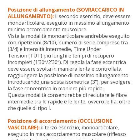
Posizione di allungamento (SOVRACCARICO IN
ALLUNGAMENTO):
il secondo esercizio, deve essere
monoarticolare, eseguito in massimo allungamento
minimo accorciamento muscolare.
Vista la modalità monoarticolare andrebbe eseguito
con ripetizioni (8/10), numero di serie comprese tra
(3/4) e intensità intermedie, Time Under
Tension (TUT) più lunghi e tempi di recupero
incompleti (1’30’’/2’30’’). Di regola la fase eccentrica
deve essere svolta in maniera lenta e controllata,
raggiungere la posizione di massimo allungamento
introducendo una sosta isometrica (3’’), per svolgere
la fase concentrica in maniera più rapida.
Questa modalità consentirebbe di reclutare le fibre
intermedie tra le rapide e le lente, ovvero le IIa, oltre
che quelle di tipo I.
Posizione di accorciamento (OCCLUSIONE
VASCOLARE):
il terzo esercizio, monoarticolare,
eseguito in max accorciamento muscolare (riflesso