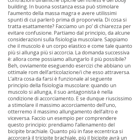
contrazioni dinamiche tipiche del fitness e del body
building. In buona sostanza essa può stimolare
l’aumento della massa magra e avere utilissimi
spunti di cui parlerò prima di proporvela. Di cosa si
tratta esattamente? Facciamo un po’ di chiarezza per
evitare confusione. Partiamo dal principio, da alcune
considerazioni sulla fisiologia muscolare. Sappiamo
che il muscolo è un corpo elastico e come tale quanto
più si allunga più si accorcia. La domanda successiva
è: allora come possiamo allungarlo il più possibile?
Beh, ovviamente eseguendo esercizi che abbiano un
ottimale rom dell’articolazione/i che esso attraversa.
L’altra cosa da farsi è funzionale al seguente
principio della fisiologia muscolare: quando un
muscolo si allunga, il suo antagonista è nella
condizione di accorciamento. E se dunque riuscissimo
a stimolare il massimo accorciamento dell’uno,
otterremo il massimo allungamento dell’altro e
viceversa. Faccio un esempio per comprendere
questo principio: prendiamo l’allenamento del
bicipite brachiale. Quanto più in fase eccentrica si
accorcerà il tricipite brachiale, più il bicipite avrà un