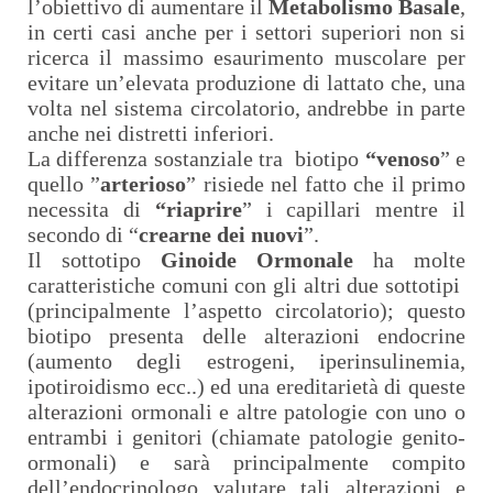
l’obiettivo di aumentare il
Metabolismo Basale
,
in certi casi anche per i settori superiori non si
ricerca il massimo esaurimento muscolare per
evitare un’elevata produzione di lattato che, una
volta nel sistema circolatorio, andrebbe in parte
anche nei distretti inferiori.
La differenza sostanziale tra
biotipo
“venoso
” e
quello ”
arterioso
” risiede nel fatto che il primo
necessita di
“riaprire
” i capillari mentre il
secondo di “
crearne dei nuovi
”.
Il sottotipo
Ginoide Ormonale
ha molte
caratteristiche comuni con gli altri due sottotipi
(principalmente l’aspetto circolatorio); questo
biotipo presenta delle alterazioni endocrine
(aumento degli estrogeni, iperinsulinemia,
ipotiroidismo ecc..) ed una ereditarietà di queste
alterazioni ormonali e altre patologie con uno o
entrambi i genitori (chiamate patologie genito-
ormonali) e sarà principalmente compito
dell’endocrinologo valutare tali alterazioni e