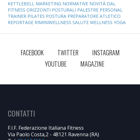
KETTLEBELL
MARKETING
NORMATIVE
NOVITÀ DAL
FITNESS
ORIZZONTI POSTURALI
PALESTRE
PERSONAL
TRAINER
PILATES
POSTURA
PREPARATORE ATLETICO
REPORTAGE
RIMINIWELLNESS
SALUTE
WELLNESS
YOGA
FACEBOOK
TWITTER
INSTAGRAM
YOUTUBE
MAGAZINE
CONTATTI
F.I.F. Federazione Italiana Fitness
Via Paolo Costa,2 - 48121 Ravenna (RA)