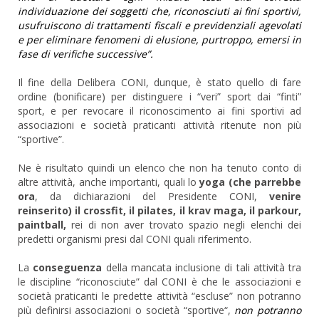
individuazione dei soggetti che, riconosciuti ai fini sportivi,
usufruiscono di trattamenti fiscali e previdenziali agevolati
e per eliminare fenomeni di elusione, purtroppo, emersi in
fase di verifiche successive”.
Il fine della Delibera CONI, dunque, è stato quello di fare
ordine (bonificare) per distinguere i “veri” sport dai “finti”
sport, e per revocare il riconoscimento ai fini sportivi ad
associazioni e società praticanti attività ritenute non più
“sportive”.
Ne è risultato quindi un elenco che non ha tenuto conto di
altre attività, anche importanti, quali lo
yoga (che parrebbe
ora
, da dichiarazioni del Presidente CONI,
venire
reinserito) il crossfit, il pilates, il krav maga, il parkour,
paintball,
rei di non aver trovato spazio negli elenchi dei
predetti organismi presi dal CONI quali riferimento.
La
conseguenza
della mancata inclusione di tali attività tra
le discipline “riconosciute” dal CONI è che le associazioni e
società praticanti le predette attività “escluse” non potranno
più definirsi associazioni o società “sportive“,
non potranno