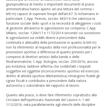
giurisprudenza di merito e importanti documenti di prassi
amministrativa hanno aperto ad una lettura del comma I
lett.m) capace di superare l’incipit dell’art.67. Si richiamano in
particolare: C.App. Firenze, sez.lav. 683/14 che valorizza la
funzione sociale dello sport e la necessità di alleggerire i costi
di gestione attraverso le agevolazioni sui compensi; C.App.
Milano, sez.lav. 1206/17 e 1172/2014 secondo cui sussistono
le agevolazioni sui redditi diversi a prescindere dalla
continuità e abitualità della prestazione in quanto la lett.m)
non fa riferimento al requisito della non professionalità per le
prestazioni sportive a differenza di quanto previsto per i
compensi di direttori artistici della bande e delle
filodrammatiche; C.App. Bologna, sez.lav. 250/2016, ancora
più evolutiva, laddove afferma che soddisfatti i requisiti
soggettivi ed oggettivi (riconoscimento sportivo ed esercizio
diretto di attività sportiva dilettantistica) rimangono fruibili gli
sgravi fiscali e contributivi a prescindere dalla natura
autonoma o subordinata del rapporto di lavoro.
Quanto alla prassi, si deve fare riferimento soprattutto alla
Circolare dell’Ispettorato Nazionale del Lavoro n. 1 del
1/12/2016, nata parallelamente agli elenchi delle discipline