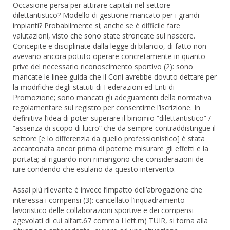
Occasione persa per attirare capitali nel settore
dilettantistico? Modello di gestione mancato per i grandi
impianti? Probabilmente sì; anche se è difficile fare
valutazioni, visto che sono state stroncate sul nascere.
Concepite e disciplinate dalla legge di bilancio, di fatto non
avevano ancora potuto operare concretamente in quanto
prive del necessario riconoscimento sportivo (2): sono
mancate le linee guida che il Coni avrebbe dovuto dettare per
la modifiche degli statuti di Federazioni ed Enti di
Promozione; sono mancati gli adeguamenti della normativa
regolamentare sul registro per consentirne l’iscrizione. In
definitiva l’idea di poter superare il binomio “dilettantistico” /
“assenza di scopo di lucro” che da sempre contraddistingue il
settore [e lo differenzia da quello professionistico] è stata
accantonata ancor prima di poterne misurare gli effetti e la
portata; al riguardo non rimangono che considerazioni de
iure condendo che esulano da questo intervento.
Assai più rilevante è invece l’impatto dell’abrogazione che
interessa i compensi (3): cancellato l’inquadramento
lavoristico delle collaborazioni sportive e dei compensi
agevolati di cui all’art.67 comma I lett.m) TUIR, si torna alla