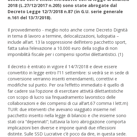
2018 (L.27/12/2017 n.205) sono state abrogate dal
Decreto Legge 12/7/2018 n.87 (in G.U. serie generale
n.161 del 13/7/2018).
Il provvedimento - meglio noto anche come Decreto Dignità
in tema di lavoro a termine, delocalizzazioni, ludopatia –
include all’art. 13 la soppressione dell’intero pacchetto sport,
fatta salva l’elevazione a 10.000 euro della soglia di non
imponibilità fiscale per i compensi sportivi dilettantistici. (1)
Il decreto è entrato in vigore il 14/7/2018 e deve essere
convertito in legge entro l’11 settembre: si vedrà se in sede di
conversione verranno inseriti emendamenti, correttivi e
modifiche sul punto. Per ora l’effetto immediato è quello di
far cadere sia l’opzione di esercitare attività dilettantistiche
con scopo di lucro sia l’inquadramento lavoristico delle
collaborazioni e dei compensi di cui all’art.67 comma I lett.m)
TUIR: due interventi che avevano viaggiato insieme nel
pacchetto inserito nella legge di bilancio e che insieme sono
stati ora “depennati”; tuttavia la loro abrogazione comporta
implicazioni ben diverse e impone quindi due riflessioni
distinte. Sulle SSD Lucrative c’è poco da dire, in questa sede.