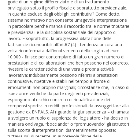
gode di un regime differenziato e di un trattamento
privilegiato sotto il profilo fiscale e soprattutto previdenziale,
in quanto escluso dagli obblighi contributivi? Come detto, il
sistema normativo non consente un’agevole interpretazione
in particolare perché manca il raccordo tra le norme tributarie
e previdenziali e la disciplina sostanziale del rapporto di
lavoro. E soprattutto, la progressiva dilatazione delle
fattispecie riconducibili all’art.67 (4) - tendenza ancora una
volta riconfermata dall’innalzamento della soglia ad euro
10.000 - finisce per contemplare di fatto un gran numero di
prestazioni e di collaborazioni che ben possono nel concreto,
rivestire le caratteristiche di una vera e propria attività
lavorativa: indubbiamente possono riferirsi a prestazioni
continuative, ripetitive e stabili nel tempo a fronte di
emolumenti non proprio marginali; circostanze che, in caso di
ispezioni e verifiche da parte degli enti previdenziali,
espongono al rischio concreto di riqualificazione dei
compensi sportivi in redditi professionali da assoggettare alla
gestione ex ENPALS. Al riguardo la giurisprudenza – chiamata
a svolgere un ruolo di supplenza del legislatore - ha deciso in
maniera ondivaga, “bocciando” o “promuovendo” gli istruttori
sulla scorta di interpretazioni diametralmente opposte:
tuttavia più di recente un autorevole filone della