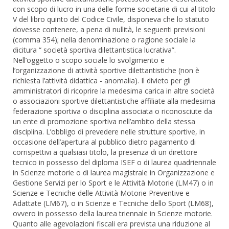
con scopo di lucro in una delle forme societarie di cui al titolo
V del libro quinto del Codice Civile, disponeva che lo statuto
dovesse contenere, a pena di nullità, le seguenti previsioni
(comma 354); nella denominazione o ragione sociale la
dicitura “ società sportiva dilettantistica lucrativa”.
Nell’oggetto o scopo sociale lo svolgimento e
l’organizzazione di attività sportive dilettantistiche (non è
richiesta l’attività didattica - anomalia). Il divieto per gli
amministratori di ricoprire la medesima carica in altre società
o associazioni sportive dilettantistiche affiliate alla medesima
federazione sportiva o disciplina associata o riconosciute da
un ente di promozione sportiva nell’ambito della stessa
disciplina. L’obbligo di prevedere nelle strutture sportive, in
occasione dell’apertura al pubblico dietro pagamento di
corrispettivi a qualsiasi titolo, la presenza di un direttore
tecnico in possesso del diploma ISEF o di laurea quadriennale
in Scienze motorie o di laurea magistrale in Organizzazione e
Gestione Servizi per lo Sport e le Attività Motorie (LM47) o in
Scienze e Tecniche delle Attività Motorie Preventive e
Adattate (LM67), o in Scienze e Tecniche dello Sport (LM68),
ovvero in possesso della laurea triennale in Scienze motorie.
Quanto alle agevolazioni fiscali era prevista una riduzione al