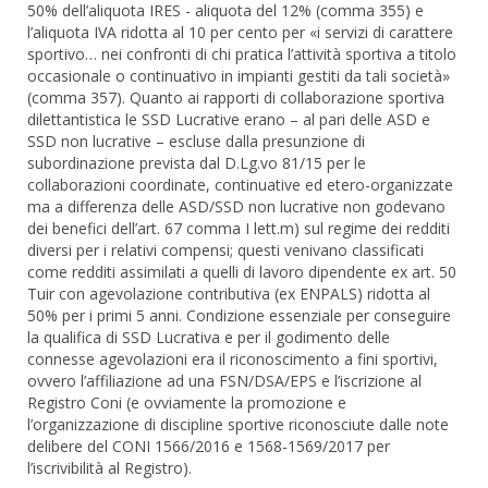
50% dell’aliquota IRES - aliquota del 12% (comma 355) e
l’aliquota IVA ridotta al 10 per cento per «i servizi di carattere
sportivo… nei confronti di chi pratica l’attività sportiva a titolo
occasionale o continuativo in impianti gestiti da tali società»
(comma 357). Quanto ai rapporti di collaborazione sportiva
dilettantistica le SSD Lucrative erano – al pari delle ASD e
SSD non lucrative – escluse dalla presunzione di
subordinazione prevista dal D.Lg.vo 81/15 per le
collaborazioni coordinate, continuative ed etero-organizzate
ma a differenza delle ASD/SSD non lucrative non godevano
dei benefici dell’art. 67 comma I lett.m) sul regime dei redditi
diversi per i relativi compensi; questi venivano classificati
come redditi assimilati a quelli di lavoro dipendente ex art. 50
Tuir con agevolazione contributiva (ex ENPALS) ridotta al
50% per i primi 5 anni. Condizione essenziale per conseguire
la qualifica di SSD Lucrativa e per il godimento delle
connesse agevolazioni era il riconoscimento a fini sportivi,
ovvero l’affiliazione ad una FSN/DSA/EPS e l’iscrizione al
Registro Coni (e ovviamente la promozione e
l’organizzazione di discipline sportive riconosciute dalle note
delibere del CONI 1566/2016 e 1568-1569/2017 per
l’iscrivibilità al Registro).