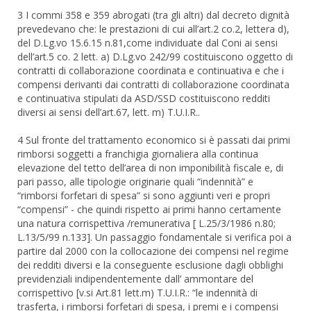
3 I commi 358 e 359 abrogati (tra gli altri) dal decreto dignità
prevedevano che: le prestazioni di cui all’art.2 co.2, lettera d),
del D.Lg.vo 15.6.15 n.81,come individuate dal Coni ai sensi
dell’art.5 co. 2 lett. a) D.Lg.vo 242/99 costituiscono oggetto di
contratti di collaborazione coordinata e continuativa e che i
compensi derivanti dai contratti di collaborazione coordinata
e continuativa stipulati da ASD/SSD costituiscono redditi
diversi ai sensi dell’art.67, lett. m) T.U.I.R..
4 Sul fronte del trattamento economico si è passati dai primi
rimborsi soggetti a franchigia giornaliera alla continua
elevazione del tetto dell’area di non imponibilità fiscale e, di
pari passo, alle tipologie originarie quali “indennità” e
“rimborsi forfetari di spesa” si sono aggiunti veri e propri
“compensi” - che quindi rispetto ai primi hanno certamente
una natura corrispettiva /remunerativa [ L.25/3/1986 n.80;
L.13/5/99 n.133]. Un passaggio fondamentale si verifica poi a
partire dal 2000 con la collocazione dei compensi nel regime
dei redditi diversi e la conseguente esclusione dagli obblighi
previdenziali indipendentemente dall’ ammontare del
corrispettivo [v.si Art.81 lett.m) T.U.I.R.: “le indennità di
trasferta, i rimborsi forfetari di spesa, i premi e i compensi