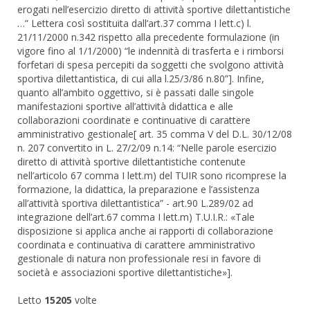
erogati nell’esercizio diretto di attività sportive dilettantistiche
…” Lettera così sostituita dall’art.37 comma I lett.c) l.
21/11/2000 n.342 rispetto alla precedente formulazione (in
vigore fino al 1/1/2000) “le indennità di trasferta e i rimborsi
forfetari di spesa percepiti da soggetti che svolgono attività
sportiva dilettantistica, di cui alla l.25/3/86 n.80”]. Infine,
quanto all’ambito oggettivo, si è passati dalle singole
manifestazioni sportive all’attività didattica e alle
collaborazioni coordinate e continuative di carattere
amministrativo gestionale[ art. 35 comma V del D.L. 30/12/08
n. 207 convertito in L. 27/2/09 n.14: “Nelle parole esercizio
diretto di attività sportive dilettantistiche contenute
nell’articolo 67 comma I lett.m) del TUIR sono ricomprese la
formazione, la didattica, la preparazione e l’assistenza
all’attività sportiva dilettantistica” - art.90 L.289/02 ad
integrazione dell’art.67 comma I lett.m) T.U.I.R.: «Tale
disposizione si applica anche ai rapporti di collaborazione
coordinata e continuativa di carattere amministrativo
gestionale di natura non professionale resi in favore di
società e associazioni sportive dilettantistiche»].
Letto
15205
volte