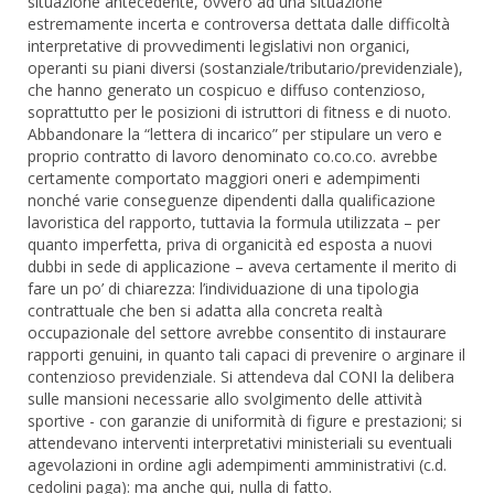
situazione antecedente, ovvero ad una situazione
estremamente incerta e controversa dettata dalle difficoltà
interpretative di provvedimenti legislativi non organici,
operanti su piani diversi (sostanziale/tributario/previdenziale),
che hanno generato un cospicuo e diffuso contenzioso,
soprattutto per le posizioni di istruttori di fitness e di nuoto.
Abbandonare la “lettera di incarico” per stipulare un vero e
proprio contratto di lavoro denominato co.co.co. avrebbe
certamente comportato maggiori oneri e adempimenti
nonché varie conseguenze dipendenti dalla qualificazione
lavoristica del rapporto, tuttavia la formula utilizzata – per
quanto imperfetta, priva di organicità ed esposta a nuovi
dubbi in sede di applicazione – aveva certamente il merito di
fare un po’ di chiarezza: l’individuazione di una tipologia
contrattuale che ben si adatta alla concreta realtà
occupazionale del settore avrebbe consentito di instaurare
rapporti genuini, in quanto tali capaci di prevenire o arginare il
contenzioso previdenziale. Si attendeva dal CONI la delibera
sulle mansioni necessarie allo svolgimento delle attività
sportive - con garanzie di uniformità di figure e prestazioni; si
attendevano interventi interpretativi ministeriali su eventuali
agevolazioni in ordine agli adempimenti amministrativi (c.d.
cedolini paga): ma anche qui, nulla di fatto.