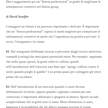
Dieci suggerimenti per un “fitness professional” in grado di migliorare le
informazioni correttive nel fitness group.
di David Stauffer
Correggere un cliente è un processo importante e delicato. È importante
che un “fitness professional” capisca il modo migliore per comunicare le
informazioni
correttive in modo che l’esperienza sia positiva per tutti: il
socio, l’insegnante e la classe.
01.
Noi insegnanti dobbiamo riuscire a prevenire sbagli tecnici attraverso
comandi (cueing) che anticipano potenziali errori.
Per esempio: sappiamo
che nello squat, spesso, la gente solleva
i talloni, quindi
nell’introduzione dell’esercizio una frase tipo “spingi i talloni contro il
suolo quando pieghi le gambe” è un primo passo per correggere gli errori
prima che accadano.
02.
Nell’introduzione di un esercizio quando ci sono diverse
informazioni tecniche, oppure quando vogliamo comunicare una
correzione, è importante abbassare o spegnere la musica. Spesso accade
semplicemente che la gente non vi senta. Meno distrazioni ci sono,
maggiore è la possibilità che gli allievi possano ricevere il vostro