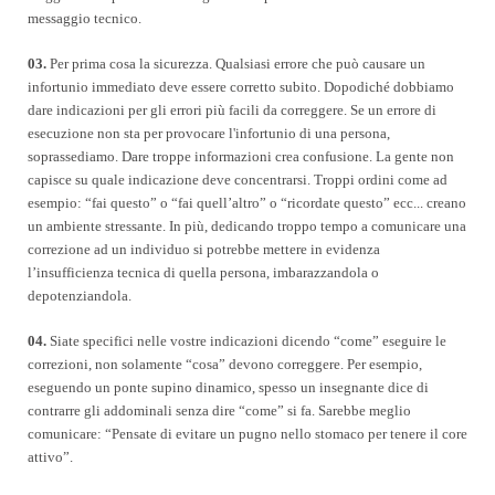
messaggio tecnico.
03.
Per prima cosa la sicurezza. Qualsiasi errore che può causare un
infortunio immediato deve essere corretto subito. Dopodiché dobbiamo
dare indicazioni per gli errori più facili da correggere. Se un errore di
esecuzione non sta per provocare l'infortunio di una persona,
soprassediamo. Dare troppe informazioni crea confusione. La gente non
capisce su quale indicazione deve concentrarsi. Troppi ordini come ad
esempio: “fai questo” o “fai quell’altro” o “ricordate questo” ecc... creano
un ambiente stressante. In più, dedicando troppo tempo a comunicare una
correzione ad un individuo si potrebbe mettere in evidenza
l’insufficienza tecnica di quella persona, imbarazzandola o
depotenziandola.
04.
Siate specifici nelle vostre indicazioni dicendo “come” eseguire le
correzioni, non solamente “cosa” devono correggere. Per esempio,
eseguendo un ponte supino dinamico, spesso un insegnante dice di
contrarre gli addominali senza dire “come” si fa. Sarebbe meglio
comunicare: “Pensate di evitare un pugno nello stomaco per tenere il core
attivo”.