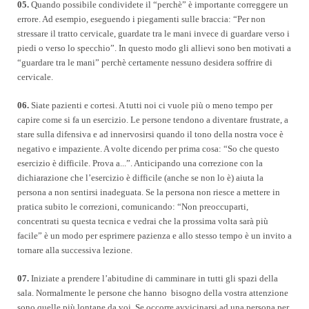
05.
Quando possibile condividete il “perchè” è importante correggere un
errore. Ad esempio, eseguendo i piegamenti sulle braccia: “Per non
stressare il tratto cervicale, guardate tra le mani invece di guardare verso i
piedi o verso lo specchio”. In questo modo gli allievi sono ben motivati a
“guardare tra le mani” perchè certamente nessuno desidera soffrire di
cervicale.
06.
Siate pazienti e cortesi. A tutti noi ci vuole più o meno tempo per
capire come si fa un esercizio. Le persone tendono a diventare frustrate, a
stare sulla difensiva e ad innervosirsi quando il tono della nostra voce è
negativo e impaziente. A volte dicendo per prima cosa: “So che questo
esercizio è difficile. Prova a...”. Anticipando una correzione con la
dichiarazione che l’esercizio è difficile (anche se non lo è) aiuta la
persona a non sentirsi inadeguata. Se la persona non riesce a mettere in
pratica subito le correzioni, comunicando: “Non preoccuparti,
concentrati su questa tecnica e vedrai che la prossima volta sarà più
facile” è un modo per esprimere pazienza e allo stesso tempo è un invito a
tornare alla successiva lezione.
07.
Iniziate a prendere l’abitudine di camminare in tutti gli spazi della
sala. Normalmente le persone che hanno bisogno della vostra attenzione
sono quelle più lontane da voi. Se occorre avvicinarsi ad una persona per