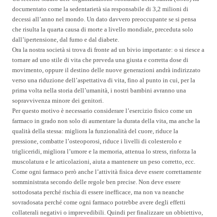
documentato come la sedentarietà sia responsabile di 3,2 milioni di
decessi all’anno nel mondo. Un dato davvero preoccupante se si pensa
che risulta la quarta causa di morte a livello mondiale, preceduta solo
dall’ipertensione, dal fumo e dal diabete.
Ora la nostra società si trova di fronte ad un bivio importante: o si riesce a
tornare ad uno stile di vita che preveda una giusta e corretta dose di
movimento, oppure il destino delle nuove generazioni andrà indirizzato
verso una riduzione dell’aspettativa di vita, fino al punto in cui, per la
prima volta nella storia dell’umanità, i nostri bambini avranno una
sopravvivenza minore dei genitori.
Per questo motivo è necessario considerare l’esercizio fisico come un
farmaco in grado non solo di aumentare la durata della vita, ma anche la
qualità della stessa: migliora la funzionalità del cuore, riduce la
pressione, combatte l’osteoporosi, riduce i livelli di colesterolo e
trigliceridi, migliora l’umore e la memoria, attenua lo stress, rinforza la
muscolatura e le articolazioni, aiuta a mantenere un peso corretto, ecc.
Come ogni farmaco però anche l’attività fisica deve essere correttamente
somministrata secondo delle regole ben precise. Non deve essere
sottodosata perché rischia di essere inefficace, ma non va neanche
sovradosata perché come ogni farmaco potrebbe avere degli effetti
collaterali negativi o imprevedibili. Quindi per finalizzare un obbiettivo,