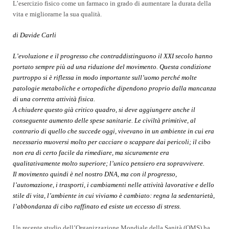
L’esercizio fisico come un farmaco in grado di aumentare la durata della
vita e migliorarne la sua qualità.
di Davide Carli
L’evoluzione e il progresso che contraddistinguono il XXI secolo hanno
portato sempre più ad una riduzione del movimento. Questa condizione
purtroppo si è riflessa in modo importante sull’uomo perché molte
patologie metaboliche e ortopediche dipendono proprio dalla mancanza
di una corretta attività fisica.
A chiudere questo già critico quadro, si deve aggiungere anche il
conseguente aumento delle spese sanitarie. Le civiltà primitive, al
contrario di quello che succede oggi, vivevano in un ambiente in cui era
necessario muoversi molto per cacciare o scappare dai pericoli; il cibo
non era di certo facile da rimediare, ma sicuramente era
qualitativamente molto superiore; l’unico pensiero era sopravvivere.
Il movimento quindi è nel nostro DNA, ma con il progresso,
l’automazione, i trasporti, i cambiamenti nelle attività lavorative e dello
stile di vita, l’ambiente in cui viviamo è cambiato: regna la sedentarietà,
l’abbondanza di cibo raffinato ed esiste un eccesso di stress.
Un recente studio dell’Organizzazione Mondiale della Sanità (OMS) ha