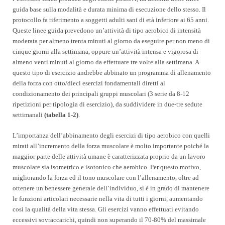
guida base sulla modalità e durata minima di esecuzione dello stesso. Il
protocollo fa riferimento a soggetti adulti sani di età inferiore ai 65 anni.
Queste linee guida prevedono un’attività di tipo aerobico di intensità
moderata per almeno trenta minuti al giorno da eseguire per non meno di
cinque giorni alla settimana, oppure un’attività intensa e vigorosa di
almeno venti minuti al giorno da effettuare tre volte alla settimana. A
questo tipo di esercizio andrebbe abbinato un programma di allenamento
della forza con otto/dieci esercizi fondamentali diretti al
condizionamento dei principali gruppi muscolari
(3 serie da 8-12
ripetizioni per tipologia di esercizio), da suddividere in due-tre sedute
settimanali
(tabella 1-2)
.
L’importanza dell’abbinamento degli esercizi di tipo aerobico con quelli
mirati all’incremento della forza muscolare è molto importante poiché la
maggior parte delle attività umane è caratterizzata proprio da un lavoro
muscolare sia isometrico e isotonico che aerobico. Per questo motivo,
migliorando la forza ed il tono muscolare con l’allenamento, oltre ad
ottenere un benessere generale dell’individuo, si è in grado di mantenere
le funzioni articolari necessarie nella vita di tutti i giorni, aumentando
così la qualità della vita stessa. Gli esercizi vanno effettuati evitando
eccessivi sovraccarichi, quindi non superando il 70-80% del massimale