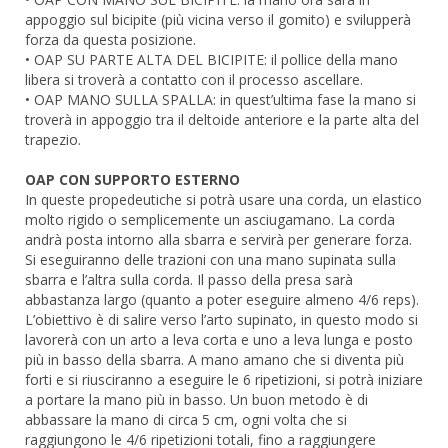
appoggio sul bicipite (più vicina verso il gomito) e svilupperà
forza da questa posizione.
• OAP SU PARTE ALTA DEL BICIPITE: il pollice della mano
libera si troverà a contatto con il processo ascellare.
• OAP MANO SULLA SPALLA: in quest’ultima fase la mano si
troverà in appoggio tra il deltoide anteriore e la parte alta del
trapezio.
OAP CON SUPPORTO ESTERNO
In queste propedeutiche si potrà usare una corda, un elastico
molto rigido o semplicemente un asciugamano. La corda
andrà posta intorno alla sbarra e servirà per generare forza.
Si eseguiranno delle trazioni con una mano supinata sulla
sbarra e l’altra sulla corda. Il passo della presa sarà
abbastanza largo (quanto a poter eseguire almeno 4/6 reps).
L’obiettivo è di salire verso l’arto supinato, in questo modo si
lavorerà con un arto a leva corta e uno a leva lunga e posto
più in basso della sbarra. A mano amano che si diventa più
forti e si riusciranno a eseguire le 6 ripetizioni, si potrà iniziare
a portare la mano più in basso. Un buon metodo è di
abbassare la mano di circa 5 cm, ogni volta che si
raggiungono le 4/6 ripetizioni totali, fino a raggiungere