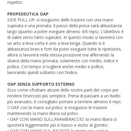
rispetto.
PROPEDEUTICA OAP
SIDE PULL UP: si eseguono delle trazioni con una mano
supinata e una pronata. Il passo della presa sarà abbastanza
largo (quanto a poter eseguire almeno 4/6 reps). L’obiettivo è
di salire verso l’arto supinato. In questo modo si lavorerà con
un arto a leva corta e uno a leva lunga. Quando si è
abbastanza bravi e forti da poter eseguire tutte le ripetizioni,
allora si lavorerà nella stessa posizione ma afferrando la
sbarra della mano pronata, solamente con medio, indice e
pollice. Col tempo si toglierà anche medio e pollice,
lavorando quindi soltanto con l’indice.
OAP SENZA SUPPORTO ESTERNO
Ecco come sfruttare alcune delle nostre parti del corpo per
rendere l’esercizio più semplice. Prima di passare a un livello
più avanzato, è consigliato portare a termine almeno 6 reps.
 OAP con la mano sul polso: si eseguono le trazioni
mantenendo la mano libera sul polso.
• OAP CON MANO SULL’AVAMBRACCIO: la mano libera si
sposterà leggermente più in basso e vicino al gomito.
• OAP CON MANO SUL BICIPITE: la mano ora sarà in