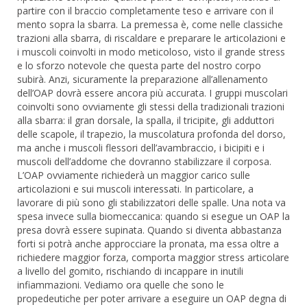
partire con il braccio completamente teso e arrivare con il
mento sopra la sbarra. La premessa è, come nelle classiche
trazioni alla sbarra, di riscaldare e preparare le articolazioni e
i muscoli coinvolti in modo meticoloso, visto il grande stress
e lo sforzo notevole che questa parte del nostro corpo
subirà. Anzi, sicuramente la preparazione all’allenamento
dell’OAP dovrà essere ancora più accurata. I gruppi muscolari
coinvolti sono ovviamente gli stessi della tradizionali trazioni
alla sbarra: il gran dorsale, la spalla, il tricipite, gli adduttori
delle scapole, il trapezio, la muscolatura profonda del dorso,
ma anche i muscoli flessori dell’avambraccio, i bicipiti e i
muscoli dell’addome che dovranno stabilizzare il corposa.
L’OAP ovviamente richiederà un maggior carico sulle
articolazioni e sui muscoli interessati. In particolare, a
lavorare di più sono gli stabilizzatori delle spalle. Una nota va
spesa invece sulla biomeccanica: quando si esegue un OAP la
presa dovrà essere supinata. Quando si diventa abbastanza
forti si potrà anche approcciare la pronata, ma essa oltre a
richiedere maggior forza, comporta maggior stress articolare
a livello del gomito, rischiando di incappare in inutili
infiammazioni. Vediamo ora quelle che sono le
propedeutiche per poter arrivare a eseguire un OAP degna di