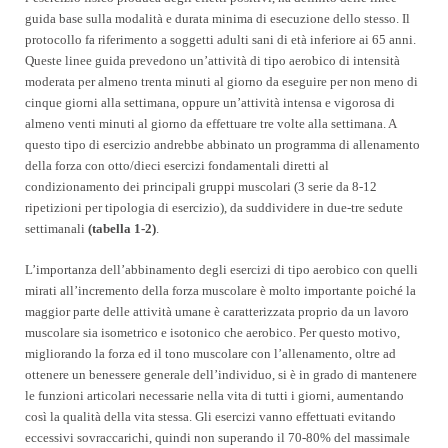
guida base sulla modalità e durata minima di esecuzione dello stesso. Il
protocollo fa riferimento a soggetti adulti sani di età inferiore ai 65 anni.
Queste linee guida prevedono un’attività di tipo aerobico di intensità
moderata per almeno trenta minuti al giorno da eseguire per non meno di
cinque giorni alla settimana, oppure un’attività intensa e vigorosa di
almeno venti minuti al giorno da effettuare tre volte alla settimana. A
questo tipo di esercizio andrebbe abbinato un programma di allenamento
della forza con otto/dieci esercizi fondamentali diretti al
condizionamento dei principali gruppi muscolari
(3 serie da 8-12
ripetizioni per tipologia di esercizio), da suddividere in due-tre sedute
settimanali
(tabella 1-2)
.
L’importanza dell’abbinamento degli esercizi di tipo aerobico con quelli
mirati all’incremento della forza muscolare è molto importante poiché la
maggior parte delle attività umane è caratterizzata proprio da un lavoro
muscolare sia isometrico e isotonico che aerobico. Per questo motivo,
migliorando la forza ed il tono muscolare con l’allenamento, oltre ad
ottenere un benessere generale dell’individuo, si è in grado di mantenere
le funzioni articolari necessarie nella vita di tutti i giorni, aumentando
così la qualità della vita stessa. Gli esercizi vanno effettuati evitando
eccessivi sovraccarichi, quindi non superando il 70-80% del massimale