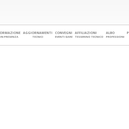
FORMAZIONE
AGGIORNAMENTI
CONVEGNI
AFFILIAZIONI
ALBO
IN PRESENZA
TECNICI
EVENTI GARE
TESSERINO TECNICO
PROFESSIONI