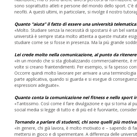
sono soprattutto atleti e persone del mondo dello sport. C'è da
neofiti. A questi ultimi, in particolare, si rivolge il nostro tutor
Quanto “aiuta” il fatto di essere una università telematica
«Molto. Studiare senza la necessità di spostarsi è un bel vantag
università è sempre stata molto attenta a queste mutate esige
studiare come se si fosse in presenza. Ma la più grande soddisf
Lei crede molto nella comunicazione, al punto da ritener
«In un mondo che si sta globalizzando commercialmente, è molto
volte si creano fraintendimenti. Per esempio, si fa spesso conf
Occorre quindi molto lavorare per arrivare a una terminologia t
parte applicativa, quando si guarda e si esegue di conseguenza.
espressioni adeguate».
Quanto conta la comunicazione nel fitness e nello sport i
«Tantissimo. Così come il fare divulgazione e qui si torna al p
social media si legge di tutto e di più ed è fuorviante, consid
Tornando a parlare di studenti, chi sono quelli più motiva
«In genere, chi già lavora, è molto motivato e – sapendo di far
mettersi in gioco e di sperimentare. A differenza delle univers