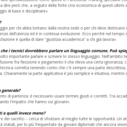
 dire però che, a seguito della forte crisi economica di questi ultimi
aggio di base e disciplinare».
?
gio per chi abita lontano dalla nostra sede o per chi deve districarsi d
nze dell'utenza ed è in continua evoluzione. Ecco perché nel tempo s
azione è quella di dare “giustizia accademica” a chi già lavora».
e che i tecnici dovrebbero parlare un linguaggio comune. Può spi
 importante parlare e scrivere lo stesso linguaggio. Nell'ambito tecni
usione fra flessione e piegamento il che rileva una certa ignoranza, c
ecnica corretta tenendo conto che c'è sempre una parte descrittiva, qu
 Chiaramente la parte applicativa è più semplice e intuitiva, mentre q
n generale?
unto di partenza: è necessario usare termini giusti e corretti. Tra acc
erando l'impatto che hanno sui giovani».
ti e quelli invece meno?
e dei sacrifici – cerca di sfruttare al meglio tutte le opportunità. Un 
ità statali, per lo più frequentate da giovani diplomati che ancora vivo