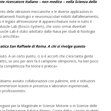
nte ricercatore italiano – non medico – nella Scienza dello
nto delle vibrazioni meccaniche e le diverse applicazioni in
attamenti fisiologici e neuromuscolari indotti dall’allenamento,
o è legato all'invenzione di apparecchiature note in tutto il
l Muscle-Lab (Bosco-System), che sono ormai diventati
uscle-Lab è stato adottato dalla Nasa per studi di fisiologia
 arricchita».
atica San Raffaele di Roma. A chi si rivolge questo
to. A un certo punto, ci si è accorti che c'era tanta gente
ncetto, se uno per anni fa il campione olimpionico, ha ben poco
ta completezza fra teoria e pratica».
bbiamo avviato collaborazioni con palestre, enti e istituzioni
 immersion lezioni in presenza e laboratori esperienziali,
i professionisti».
eguire per la Magistrale in Scienze Motorie o in Scienze delle
 la Federazione Italiana Fitness. Come detto, i nostri studenti