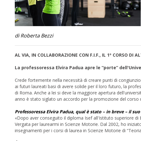
di Roberta Bezzi
AL VIA, IN COLLABORAZIONE CON F.I.F., IL 1º CORSO DI
La professoressa Elvira Padua apre le “porte” dell'Univ
Crede fortemente nella necessità di creare punti di congiunzione
ai futuri laureati basi di avere solide per il loro futuro, la pr
di Roma. Anche a lei si deve la maggiore apertura dell'università
anno è stato siglato un accordo per la promozione del corso uni
Professoressa Elvira Padua, qual è stato – in breve – il su
«Dopo aver conseguito il diploma Isef all'Istituto superiore di
Vergata per laurearmi in Scienze Motorie. Dal 2002, ho iniziato 
insegnamenti per i corsi di laurea in Scienze Motorie di “Teor