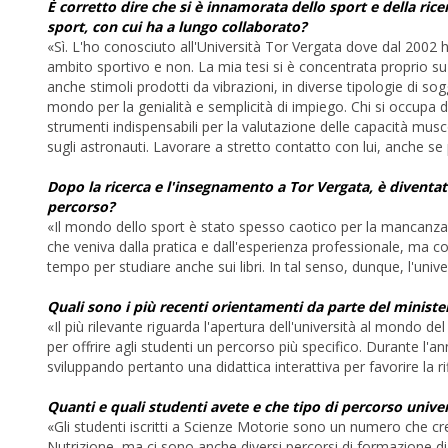
È corretto dire che si è innamorata dello sport e della ric
sport, con cui ha a lungo collaborato?
«Sì. L'ho conosciuto all'Università Tor Vergata dove dal 2002 h
ambito sportivo e non. La mia tesi si è concentrata proprio su 
anche stimoli prodotti da vibrazioni, in diverse tipologie di sog
mondo per la genialità e semplicità di impiego. Chi si occupa
strumenti indispensabili per la valutazione delle capacità musc
sugli astronauti. Lavorare a stretto contatto con lui, anche 
Dopo la ricerca e l'insegnamento a Tor Vergata, è diventat
percorso?
«Il mondo dello sport è stato spesso caotico per la mancanza 
che veniva dalla pratica e dall'esperienza professionale, ma c
tempo per studiare anche sui libri. In tal senso, dunque, l'uni
Quali sono i più recenti orientamenti da parte del ministero
«Il più rilevante riguarda l'apertura dell'università al mondo d
per offrire agli studenti un percorso più specifico. Durante l'a
sviluppando pertanto una didattica interattiva per favorire la ri
Quanti e quali studenti avete e che tipo di percorso unive
«Gli studenti iscritti a Scienze Motorie sono un numero che cre
Nutrizione, ma ci sono anche diversi percorsi di formazione di 