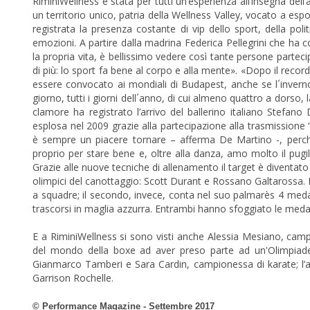
RiminiWellness è stata per tutti un’esperienza all’insegna dell
un territorio unico, patria della Wellness Valley, vocato a esport
registrata la presenza costante di vip dello sport, della pol
emozioni. A partire dalla madrina Federica Pellegrini che ha 
la propria vita, è bellissimo vedere così tante persone parteci
di più: lo sport fa bene al corpo e alla mente». «Dopo il reco
essere convocato ai mondiali di Budapest, anche se l´inverno 
giorno, tutti i giorni dell´anno, di cui almeno quattro a dorso,
clamore ha registrato l’arrivo del ballerino italiano Stefano
esplosa nel 2009 grazie alla partecipazione alla trasmissione “
è sempre un piacere tornare – afferma De Martino -, perch
proprio per stare bene e, oltre alla danza, amo molto il pugil
Grazie alle nuove tecniche di allenamento il target è diventat
olimpici del canottaggio: Scott Durant e Rossano Galtarossa. I
a squadre; il secondo, invece, conta nel suo palmarès 4 medagl
trascorsi in maglia azzurra. Entrambi hanno sfoggiato le medag
E a RiminiWellness si sono visti anche Alessia Mesiano, camp
del mondo della boxe ad aver preso parte ad un'Olimpiade 
Gianmarco Tamberi e Sara Cardin, campionessa di karate; l’al
Garrison Rochelle.
© Performance Magazine - Settembre 2017