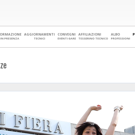
FORMAZIONE
AGGIORNAMENTI
CONVEGNI
AFFILIAZIONI
ALBO
IN PRESENZA
TECNICI
EVENTI GARE
TESSERINO TECNICO
PROFESSIONI
nze