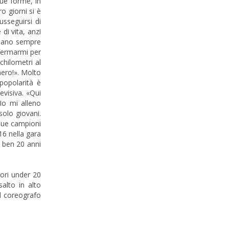
sue forme, in
ro giorni si è
usseguirsi di
di vita, anzi
 siano sempre
nfermarmi per
chilometri al
nero!». Molto
 popolarità è
evisiva. «Qui
Io mi alleno
solo giovani.
 due campioni
16 nella gara
e ben 20 anni
iori under 20
alto in alto
l coreografo