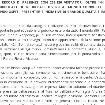
 RECORD DI PRESENZE CON 268.120 VISITATORI, OLTRE 144 
UBBLICATI. OLTRE 80 PAESI DIVERSI AL MONDO COINVOLTI E 
NDO OSPITI, PRESENTER E INIZIATIVE DI GRANDE QUALITÀ E I
 numeri sono stati da capogiro. L’edizione 2017 di RiminiWellness (
portante partecipazione di pubblico estero da tutto il mondo (80 i Pa
he, Cina e Giappone), più di 400 aziende, l’intero quartiere fieristico 
oni, centinaia tra convegni, incontri e appuntamenti della sezione p
tati, 142 milioni di contatti media e picchi incredibili di contatti via 
a settimana di 1,4 milioni. RiminiWellness si conferma, dunque, l
sport, cultura fisica e sana alimentazione, per la prima volta a f
i Fiera e Fiera di Vicenza.
an Exhibition Group – è diventata leader assoluta facendo proprie e r
nizzazione, accoglienza, competenza, movimento e benessere. Si
uesto importante comparto, con un format unico e vincente. L’ediz
n la creazione di un network internazionale vincente e la partnersh
restiamo a una nuova, grande impresa: Move! in autunno nel quartier
lla presenza dell’assessore al Turismo dell’Emilia-Romagna Andrea C
ci del nuoto del calibro di Federica Pellegrini e Simone Sabbioni e 
secutivo Matteo Marzotto e il direttore generale Corrado Facco. Ne