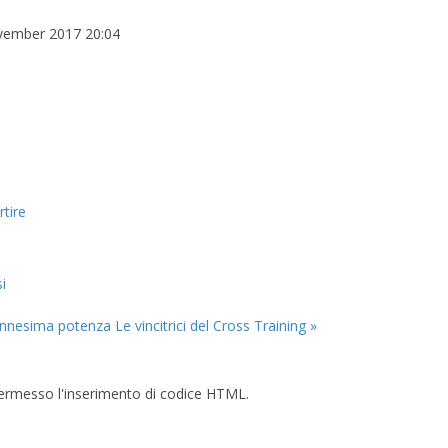
vember 2017 20:04
rtire
i
'ennesima potenza
Le vincitrici del Cross Training »
è permesso l'inserimento di codice HTML.