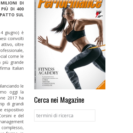
MILIONI DI
PIÙ DI 400
MPATTO SUL
1-4 giugno) è
esi coinvolti
attivo, oltre
rofessionale,
social come le
a più grande
irma Italian
ilanciando le
amo oggi la
Cerca nei Magazine
ione 2017 ha
ip di grandi
e espositivo
orsini e del
il management
l complesso,