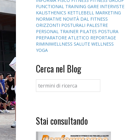
INFORMA
FISCO
FITNESS
FITNESS GROUP
FUNCTIONAL TRAINING
GARE
INTERVISTE
KALISTHENICS
KETTLEBELL
MARKETING
NORMATIVE
NOVITÀ DAL FITNESS
ORIZZONTI POSTURALI
PALESTRE
PERSONAL TRAINER
PILATES
POSTURA
PREPARATORE ATLETICO
REPORTAGE
RIMINIWELLNESS
SALUTE
WELLNESS
YOGA
Cerca nel Blog
Stai consultando