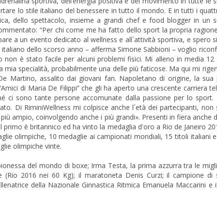
’adrenalina sportiva, dell’energia positiva e del movimento in tutte le 
are lo stile italiano del benessere in tutto il mondo. E in tutti i quatt
itica, dello spettacolo, insieme a grandi chef e food blogger in un s
commentato: “Per chi come me ha fatto dello sport la propria ragione 
pare a un evento dedicato al wellness e all´attività sportiva, e spero
rd italiano dello scorso anno – afferma Simone Sabbioni – voglio rico
non è stato facile per alcuni problemi fisici. Mi alleno in media 12 
 la mia specialità, probabilmente una delle più faticose. Ma qui mi rige
 De Martino, assalito dai giovani fan. Napoletano di origine, la sua
Amici di Maria De Filippi” che gli ha aperto una crescente carriera tel
é ci sono tante persone accomunate dalla passione per lo sport. 
ato. Di RiminiWellness mi colpisce anche l´età dei partecipanti, non 
o più ampio, coinvolgendo anche i più grandi». Presenti in fiera anche
l primo è britannico ed ha vinto la medaglia d'oro a Rio de Janeiro 20
ie olimpiche, 10 medaglie ai campionati mondiali, 15 titoli italiani 
lie olimpiche vinte.
ionessa del mondo di boxe; Irma Testa, la prima azzurra tra le migl
(Rio 2016 nei 60 Kg); il maratoneta Denis Curzi; il campione di s
lenatrice della Nazionale Ginnastica Ritmica Emanuela Maccarini e i