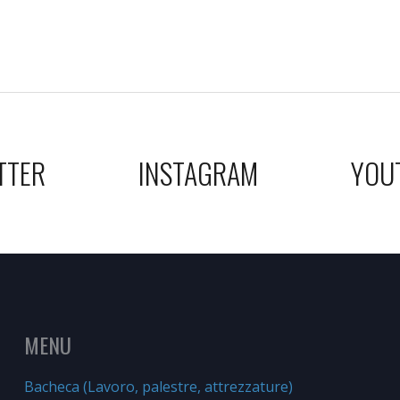
TTER
INSTAGRAM
YOU
MENU
Bacheca (Lavoro, palestre, attrezzature)