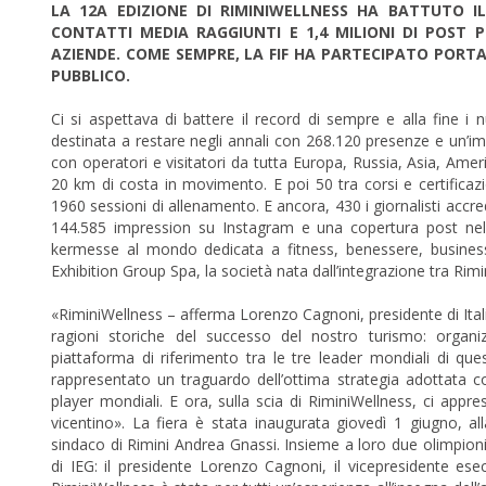
LA 12A EDIZIONE DI RIMINIWELLNESS HA BATTUTO IL
CONTATTI MEDIA RAGGIUNTI E 1,4 MILIONI DI POST P
AZIENDE. COME SEMPRE, LA FIF HA PARTECIPATO PORTA
PUBBLICO.
Ci si aspettava di battere il record di sempre e alla fine i
destinata a restare negli annali con 268.120 presenze e un’im
con operatori e visitatori da tutta Europa, Russia, Asia, Americ
20 km di costa in movimento. E poi 50 tra corsi e certificazi
1960 sessioni di allenamento. E ancora, 430 i giornalisti accredi
144.585 impression su Instagram e una copertura post nell
kermesse al mondo dedicata a fitness, benessere, business, 
Exhibition Group Spa, la società nata dall’integrazione tra Rimin
«RiminiWellness – afferma Lorenzo Cagnoni, presidente di Itali
ragioni storiche del successo del nostro turismo: orga
piattaforma di riferimento tra le tre leader mondiali di q
rappresentato un traguardo dell’ottima strategia adottata co
player mondiali. E ora, sulla scia di RiminiWellness, ci app
vicentino». La fiera è stata inaugurata giovedì 1 giugno, a
sindaco di Rimini Andrea Gnassi. Insieme a loro due olimpioni
di IEG: il presidente Lorenzo Cagnoni, il vicepresidente e