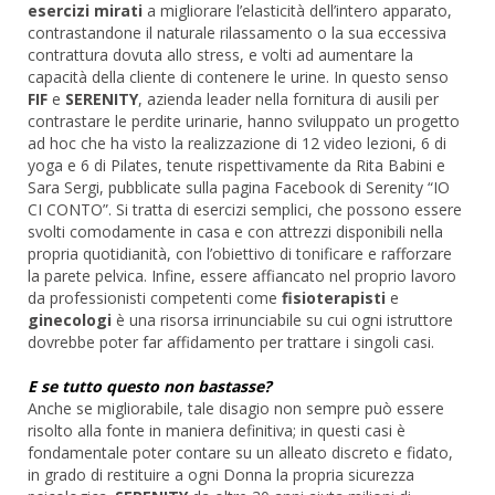
esercizi mirati
a migliorare l’elasticità dell’intero apparato,
contrastandone il naturale rilassamento o la sua eccessiva
contrattura dovuta allo stress, e volti ad aumentare la
capacità della cliente di contenere le urine. In questo senso
FIF
e
SERENITY
, azienda leader nella fornitura di ausili per
contrastare le perdite urinarie, hanno sviluppato un progetto
ad hoc che ha visto la realizzazione di 12 video lezioni, 6 di
yoga e 6 di Pilates, tenute rispettivamente da Rita Babini e
Sara Sergi, pubblicate sulla pagina Facebook di Serenity “IO
CI CONTO”. Si tratta di esercizi semplici, che possono essere
svolti comodamente in casa e con attrezzi disponibili nella
propria quotidianità, con l’obiettivo di tonificare e rafforzare
la parete pelvica. Infine, essere affiancato nel proprio lavoro
da professionisti competenti come
fisioterapisti
e
ginecologi
è una risorsa irrinunciabile su cui ogni istruttore
dovrebbe poter far affidamento per trattare i singoli casi.
E se tutto questo non bastasse?
Anche se migliorabile, tale disagio non sempre può essere
risolto alla fonte in maniera definitiva; in questi casi è
fondamentale poter contare su un alleato discreto e fidato,
in grado di restituire a ogni Donna la propria sicurezza