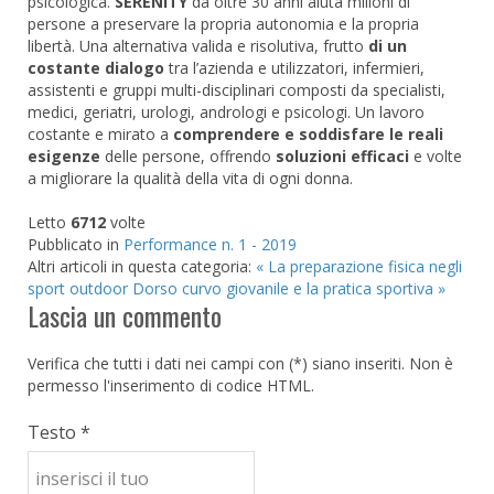
psicologica.
SERENITY
da oltre 30 anni aiuta milioni di
persone a preservare la propria autonomia e la propria
libertà. Una alternativa valida e risolutiva, frutto
di un
costante dialogo
tra l’azienda e utilizzatori, infermieri,
assistenti e gruppi multi-disciplinari composti da specialisti,
medici, geriatri, urologi, andrologi e psicologi. Un lavoro
costante e mirato a
comprendere e soddisfare le reali
esigenze
delle persone, offrendo
soluzioni efficaci
e volte
a migliorare la qualità della vita di ogni donna.
Letto
6712
volte
Pubblicato in
Performance n. 1 - 2019
Altri articoli in questa categoria:
« La preparazione fisica negli
sport outdoor
Dorso curvo giovanile e la pratica sportiva »
Lascia un commento
Verifica che tutti i dati nei campi con (*) siano inseriti. Non è
permesso l'inserimento di codice HTML.
Testo *