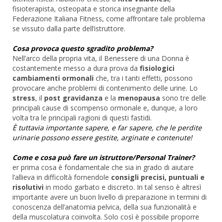
fisioterapista, osteopata e storica insegnante della
Federazione Italiana Fitness, come affrontare tale problema
se vissuto dalla parte dell’istruttore.
Cosa provoca questo sgradito problema?
Nell’arco della propria vita, il Benessere di una Donna è
costantemente messo a dura prova da
fisiologici
cambiamenti ormonali
che, tra i tanti effetti, possono
provocare anche problemi di contenimento delle urine. Lo
stress
, il
post gravidanza
e la
menopausa
sono tre delle
principali cause di scompenso ormonale e, dunque, a loro
volta tra le principali ragioni di questi fastidi.
È tuttavia importante sapere, e far sapere, che le perdite
urinarie possono essere gestite, arginate e contenute!
Come e cosa può fare un istruttore/Personal Trainer?
er prima cosa è fondamentale che sia in grado di aiutare
l’allieva in difficoltà fornendole
consigli precisi, puntuali e
risolutivi
in modo garbato e discreto. In tal senso è altresì
importante avere un buon livello di preparazione in termini di
conoscenza dell’anatomia pelvica, della sua funzionalità e
della muscolatura coinvolta. Solo così è possibile proporre