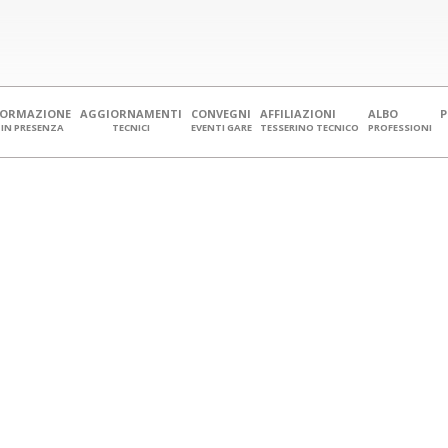
FORMAZIONE
AGGIORNAMENTI
CONVEGNI
AFFILIAZIONI
ALBO
IN PRESENZA
TECNICI
EVENTI GARE
TESSERINO TECNICO
PROFESSIONI