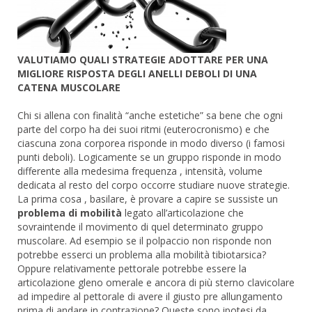
VALUTIAMO QUALI STRATEGIE ADOTTARE PER UNA
MIGLIORE RISPOSTA DEGLI ANELLI DEBOLI DI UNA
CATENA MUSCOLARE
Chi si allena con finalità “anche estetiche” sa bene che ogni
parte del corpo ha dei suoi ritmi (euterocronismo) e che
ciascuna zona corporea risponde in modo diverso (i famosi
punti deboli). Logicamente se un gruppo risponde in modo
differente alla medesima frequenza , intensità, volume
dedicata al resto del corpo occorre studiare nuove strategie.
La prima cosa , basilare, è provare a capire se sussiste un
problema di mobilità
legato all’articolazione che
sovraintende il movimento di quel determinato gruppo
muscolare. Ad esempio se il polpaccio non risponde non
potrebbe esserci un problema alla mobilità tibiotarsica?
Oppure relativamente pettorale potrebbe essere la
articolazione gleno omerale e ancora di più sterno clavicolare
ad impedire al pettorale di avere il giusto pre allungamento
prima di andare in contrazione? Queste sono ipotesi da