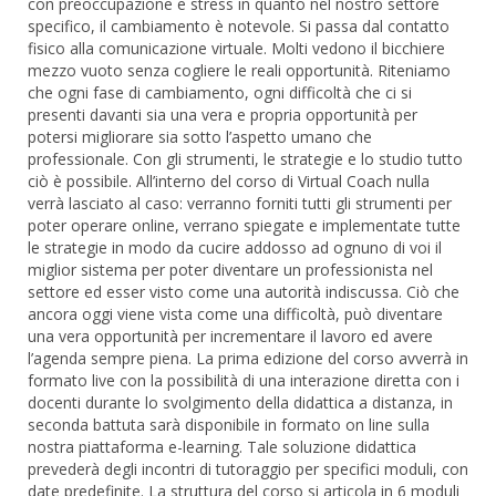
con preoccupazione e stress in quanto nel nostro settore
specifico, il cambiamento è notevole. Si passa dal contatto
fisico alla comunicazione virtuale. Molti vedono il bicchiere
mezzo vuoto senza cogliere le reali opportunità. Riteniamo
che ogni fase di cambiamento, ogni difficoltà che ci si
presenti davanti sia una vera e propria opportunità per
potersi migliorare sia sotto l’aspetto umano che
professionale. Con gli strumenti, le strategie e lo studio tutto
ciò è possibile. All’interno del corso di Virtual Coach nulla
verrà lasciato al caso: verranno forniti tutti gli strumenti per
poter operare online, verrano spiegate e implementate tutte
le strategie in modo da cucire addosso ad ognuno di voi il
miglior sistema per poter diventare un professionista nel
settore ed esser visto come una autorità indiscussa. Ciò che
ancora oggi viene vista come una difficoltà, può diventare
una vera opportunità per incrementare il lavoro ed avere
l’agenda sempre piena. La prima edizione del corso avverrà in
formato live con la possibilità di una interazione diretta con i
docenti durante lo svolgimento della didattica a distanza, in
seconda battuta sarà disponibile in formato on line sulla
nostra piattaforma e-learning. Tale soluzione didattica
prevederà degli incontri di tutoraggio per specifici moduli, con
date predefinite. La struttura del corso si articola in 6 moduli