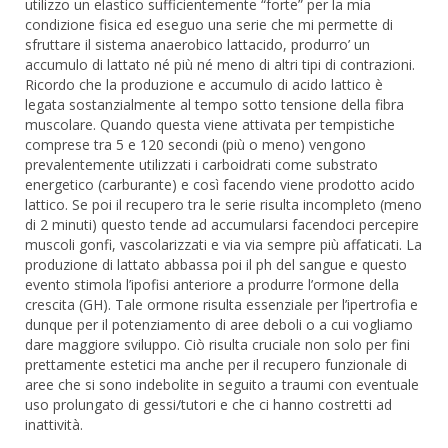
utilizzo un elastico sufficientemente “forte” per la mia
condizione fisica ed eseguo una serie che mi permette di
sfruttare il sistema anaerobico lattacido, produrro’ un
accumulo di lattato né più né meno di altri tipi di contrazioni.
Ricordo che la produzione e accumulo di acido lattico è
legata sostanzialmente al tempo sotto tensione della fibra
muscolare. Quando questa viene attivata per tempistiche
comprese tra 5 e 120 secondi (più o meno) vengono
prevalentemente utilizzati i carboidrati come substrato
energetico (carburante) e così facendo viene prodotto acido
lattico. Se poi il recupero tra le serie risulta incompleto (meno
di 2 minuti) questo tende ad accumularsi facendoci percepire
muscoli gonfi, vascolarizzati e via via sempre più affaticati. La
produzione di lattato abbassa poi il ph del sangue e questo
evento stimola l’ipofisi anteriore a produrre l’ormone della
crescita (GH). Tale ormone risulta essenziale per l’ipertrofia e
dunque per il potenziamento di aree deboli o a cui vogliamo
dare maggiore sviluppo. Ciò risulta cruciale non solo per fini
prettamente estetici ma anche per il recupero funzionale di
aree che si sono indebolite in seguito a traumi con eventuale
uso prolungato di gessi/tutori e che ci hanno costretti ad
inattività.