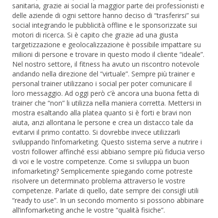
sanitaria, grazie ai social la maggior parte dei professionisti e
delle aziende di ogni settore hanno deciso di “trasferirsi” sui
social integrando le pubblicità offline e le sponsorizzate sui
motori di ricerca. Si è capito che grazie ad una giusta
targetizzazione e geolocalizzazione è possibile impattare su
milioni di persone e trovare in questo modo il cliente “ideale”.
Nel nostro settore, il fitness ha avuto un riscontro notevole
andando nella direzione del “virtuale”. Sempre più trainer e
personal trainer utilizzano i social per poter comunicare il
loro messaggio. Ad oggi però c’è ancora una buona fetta di
trainer che “non” li utilizza nella maniera corretta. Mettersi in
mostra esaltando alla platea quanto si è forti e bravi non
aiuta, anzi allontana le persone e crea un distacco tale da
evitarvi il primo contatto. Si dovrebbe invece utilizzarli
sviluppando l’infomarketing. Questo sistema serve a nutrire i
vostri follower affinché essi abbiano sempre più fiducia verso
di voi e le vostre competenze. Come si sviluppa un buon
infomarketing? Semplicemente spiegando come potreste
risolvere un determinato problema attraverso le vostre
competenze. Parlate di quello, date sempre dei consigli utili
“ready to use”. In un secondo momento si possono abbinare
all’infomarketing anche le vostre “qualità fisiche”.