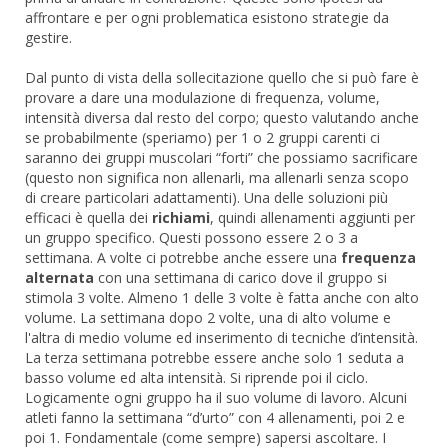
affrontare e per ogni problematica esistono strategie da
gestire.
Dal punto di vista della sollecitazione quello che si può fare è
provare a dare una modulazione di frequenza, volume,
intensità diversa dal resto del corpo; questo valutando anche
se probabilmente (speriamo) per 1 o 2 gruppi carenti ci
saranno dei gruppi muscolari “forti” che possiamo sacrificare
(questo non significa non allenarli, ma allenarli senza scopo
di creare particolari adattamenti). Una delle soluzioni più
efficaci è quella dei
richiami
, quindi allenamenti aggiunti per
un gruppo specifico. Questi possono essere 2 o 3 a
settimana. A volte ci potrebbe anche essere una
frequenza
alternata
con una settimana di carico dove il gruppo si
stimola 3 volte. Almeno 1 delle 3 volte è fatta anche con alto
volume. La settimana dopo 2 volte, una di alto volume e
l'altra di medio volume ed inserimento di tecniche d’intensità.
La terza settimana potrebbe essere anche solo 1 seduta a
basso volume ed alta intensità. Si riprende poi il ciclo.
Logicamente ogni gruppo ha il suo volume di lavoro. Alcuni
atleti fanno la settimana “d’urto” con 4 allenamenti, poi 2 e
poi 1. Fondamentale (come sempre) sapersi ascoltare. I