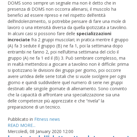
DOMS sono sempre un segnale ma non è detto che in
presenza di DOMS non occorra allenarsi, il muscolo ha
benefici ad essere ripreso e nel rispetto dell’entità
dell’indolenzimento, si potrebbe pensare di fare una mole di
lavoro o una intensità diversa da quella ipotizzata a tavolino.
In alcuni casi si possono fare delle
specializzazioni
incrociate
fra 2 gruppi muscolari; in pratica mentre il gruppo
(A) fa 3 sedute il gruppo (B) ne fa 1, poi la settimana dopo
entrambi ne fanno 2, poi nell’ultima settimana del ciclo il
gruppo (A) ne fa 1 ed il (B) 3. Può sembrare complesso, ma
in realtà mettendosi a giocare a tavolino non è difficile: prima
si ipotizzano le divisioni dei gruppi per giorno, poi occorre
avere un’idea delle serie totali che si vuole svolgere per ogni
giorno e quindi suddividere quel numero di serie nei gruppi
destinati alle singole giornate di allenamento. Sono convinto
che la capacità di affrontare una specializzazione sia una
delle competenze più apprezzate e che “rivela” la
preparazione di un tecnico.
Pubblicato in
Fitness news
READ MORE...
Mercoledì, 08 January 2020 12:00