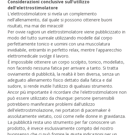
Considerazioni conclusive sull'utilizzo
dell'elettrostimolatore
L'elettrostimolatore si rivela un complemento
nell'allenamento, dal quale si possono ottenere buoni
risultati, ma mai dei miracoli!
Per ovvie ragioni un elettrostimolatore viene pubblicizzato in
modo del tutto surreale utilizzando modelle dal corpo
perfettamente tonico e uomini con una muscolatura
invidiabile, entrambi in perfetto relax, mentre l'apparecchio
elettromedicale svolge il lavoro.
È impossibile ottenere un corpo scolpito, tonico, modellato,
non facendo nessuna fatica per arrivare a tanto. Si tratta
ovviamente di pubblicità, la realtà è ben diversa, senza un
adeguato allenamento fisico dettato dalla fatica e dal
sudore, si rende inutile l'utilizzo di qualsiasi strumento.
Ancor più importante è ricordare che l'elettrostimolatore non
può essere utilizzato da chiunque: persone ipersensibili
potrebbero manifestare problemi dall'utilizzo
dell'elettrostimolazione, nei portatori di pacemaker è
assolutamente vietato, così come nelle donne in gravidanza.
La pubblicità resta uno strumento per far conoscere un
prodotto, è invece esclusivamente compito del nostro
buonsenso che ci può fornire le giuste indicazioni per un