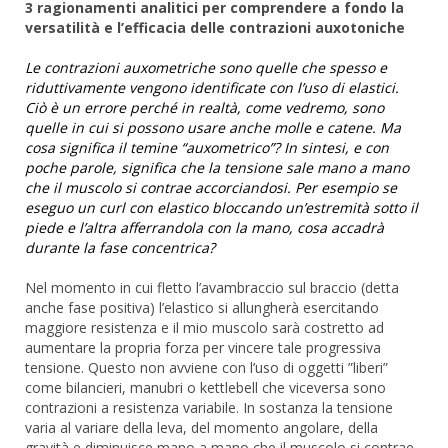
3 ragionamenti analitici per comprendere a fondo la
versatilità e l’efficacia delle contrazioni auxotoniche
Le contrazioni auxometriche sono quelle che spesso e
riduttivamente vengono identificate con l’uso di elastici.
Ciò è un errore perché in realtà, come vedremo, sono
quelle in cui si possono usare anche molle e catene. Ma
cosa significa il temine “auxometrico”? In sintesi, e con
poche parole, significa che la tensione sale mano a mano
che il muscolo si contrae accorciandosi. Per esempio se
eseguo un curl con elastico bloccando un’estremità sotto il
piede e l’altra afferrandola con la mano, cosa accadrà
durante la fase concentrica?
Nel momento in cui fletto l’avambraccio sul braccio (detta
anche fase positiva) l’elastico si allungherà esercitando
maggiore resistenza e il mio muscolo sarà costretto ad
aumentare la propria forza per vincere tale progressiva
tensione. Questo non avviene con l’uso di oggetti ”liberi”
come bilancieri, manubri o kettlebell che viceversa sono
contrazioni a resistenza variabile. In sostanza la tensione
varia al variare della leva, del momento angolare, della
gravità e diminuisce mano a mano che il muscolo si contrae