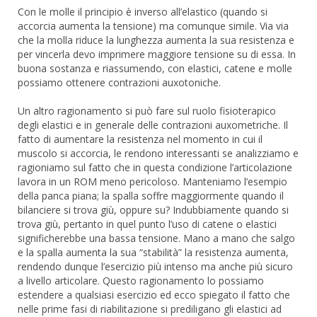
Con le molle il principio è inverso all’elastico (quando si
accorcia aumenta la tensione) ma comunque simile. Via via
che la molla riduce la lunghezza aumenta la sua resistenza e
per vincerla devo imprimere maggiore tensione su di essa. In
buona sostanza e riassumendo, con elastici, catene e molle
possiamo ottenere contrazioni auxotoniche.
Un altro ragionamento si può fare sul ruolo fisioterapico
degli elastici e in generale delle contrazioni auxometriche. Il
fatto di aumentare la resistenza nel momento in cui il
muscolo si accorcia, le rendono interessanti se analizziamo e
ragioniamo sul fatto che in questa condizione l’articolazione
lavora in un ROM meno pericoloso. Manteniamo l’esempio
della panca piana; la spalla soffre maggiormente quando il
bilanciere si trova giù, oppure su? Indubbiamente quando si
trova giù, pertanto in quel punto l’uso di catene o elastici
significherebbe una bassa tensione. Mano a mano che salgo
e la spalla aumenta la sua “stabilità” la resistenza aumenta,
rendendo dunque l’esercizio più intenso ma anche più sicuro
a livello articolare. Questo ragionamento lo possiamo
estendere a qualsiasi esercizio ed ecco spiegato il fatto che
nelle prime fasi di riabilitazione si prediligano gli elastici ad