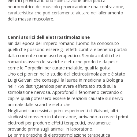
elettrici provocano una sollecitazione della placca
neuromotrice del muscolo provocandone una contrazione,
caratteristica che può certamente aiutare nell'allenamento
della massa muscolare.
Cenni storici dell'elettrostimolazione
Sin dall'epoca dell'impero romano l'uomo ha conosciuto
quelli che possono essere gli effetti curativi e benefici portati
dalla corrente come uso terapeutico. Sembra infatti che i
romani usassero le scariche elettriche prodotte da pesci
come le Torpedini per curare malattie, quali la gotta.
Uno dei pionieri nello studio dell'elettrostimolazione è stato
Luigi Galvani che conseguì la laurea in medicina a Bologna
nel 1759 distinguendosi per avere effettuato studi sulla
stimolazione nervosa. Approfondì il fenomeno cercando di
capire quali potessero essere le reazioni causate sul nervo
animale dalle scariche elettriche.
Negli anni successivi ai primi esperimenti di Galvani, altri
studiosi si mossero in tal direzione, arrivando a creare i primi
elettrodi per produrre effetti terapeutici, ovviamente
provando prima sugli animali in laboratorio.
Le prime pratiche di elettrostimolazione terapeutica