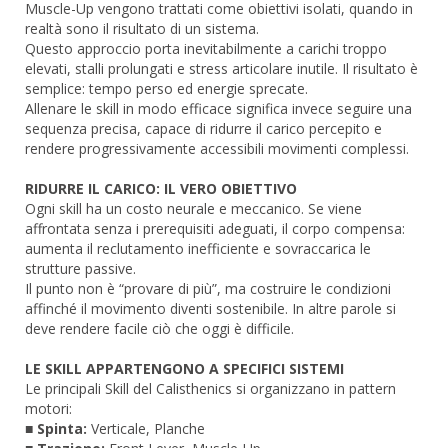
Muscle-Up vengono trattati come obiettivi isolati, quando in
realtà sono il risultato di un sistema.
Questo approccio porta inevitabilmente a carichi troppo
elevati, stalli prolungati e stress articolare inutile. Il risultato è
semplice: tempo perso ed energie sprecate.
Allenare le skill in modo efficace significa invece seguire una
sequenza precisa, capace di ridurre il carico percepito e
rendere progressivamente accessibili movimenti complessi.
RIDURRE IL CARICO: IL VERO OBIETTIVO
Ogni skill ha un costo neurale e meccanico. Se viene
affrontata senza i prerequisiti adeguati, il corpo compensa:
aumenta il reclutamento inefficiente e sovraccarica le
strutture passive.
Il punto non è “provare di più”, ma costruire le condizioni
affinché il movimento diventi sostenibile. In altre parole si
deve rendere facile ciò che oggi è difficile.
LE SKILL APPARTENGONO A SPECIFICI SISTEMI
Le principali Skill del Calisthenics si organizzano in pattern
motori:
■
Spinta:
Verticale, Planche