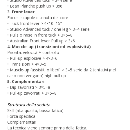
• Studio Advanced tuck > 3–4 serie
• Lean Planche push up > 3x6
3. Front lever
Focus: scapole e tenuta del core
• Tuck front lever > 4×10–15”
• Studio Advanced tuck / one leg > 3–4 serie
• Pulls o raise in front tuck > 3×5–8
• Australian Front lever Pull up > 3x6
4. Muscle-up (transizioni ed esplosività)
Priorità: velocità + controllo
• Pull-up esplosive > 4×3–6
• Transizioni > 4×3–5
• Muscle-up (assistiti o liberi) > 3–5 serie da 2 tentativi (nel
caso non vengano) high pull up
5. Complementari
• Dip zavorrati > 3×5–8
• Pull-up zavorrati > 3×5–8
Struttura della seduta
Skill (alta qualità, bassa fatica)
Forza specifica
Complementari
La tecnica viene sempre prima della fatica.