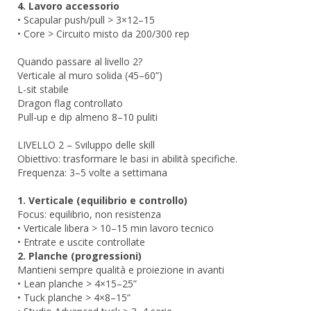
4. Lavoro accessorio
• Scapular push/pull > 3×12–15
• Core > Circuito misto da 200/300 rep
Quando passare al livello 2?
Verticale al muro solida (45–60”)
L-sit stabile
Dragon flag controllato
Pull-up e dip almeno 8–10 puliti
LIVELLO 2 – Sviluppo delle skill
Obiettivo: trasformare le basi in abilità specifiche.
Frequenza: 3–5 volte a settimana
1. Verticale (equilibrio e controllo)
Focus: equilibrio, non resistenza
• Verticale libera > 10–15 min lavoro tecnico
• Entrate e uscite controllate
2. Planche (progressioni)
Mantieni sempre qualità e proiezione in avanti
• Lean planche > 4×15–25”
• Tuck planche > 4×8–15”