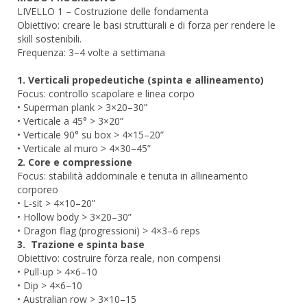
LIVELLO 1 – Costruzione delle fondamenta
Obiettivo: creare le basi strutturali e di forza per rendere le
skill sostenibili.
Frequenza: 3–4 volte a settimana
1. Verticali propedeutiche (spinta e allineamento)
Focus: controllo scapolare e linea corpo
• Superman plank > 3×20–30”
• Verticale a 45° > 3×20”
• Verticale 90° su box > 4×15–20”
• Verticale al muro > 4×30–45”
2. Core e compressione
Focus: stabilità addominale e tenuta in allineamento
corporeo
• L-sit > 4×10–20”
• Hollow body > 3×20–30”
• Dragon flag (progressioni) > 4×3–6 reps
3. Trazione e spinta base
Obiettivo: costruire forza reale, non compensi
• Pull-up > 4×6–10
• Dip > 4×6–10
• Australian row > 3×10–15