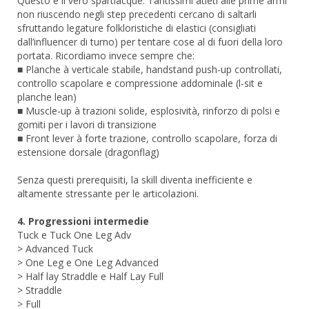
Questo è il vero spartiacque. Tantissimi atleti alle prime armi
non riuscendo negli step precedenti cercano di saltarli
sfruttando legature folkloristiche di elastici (consigliati
dall’influencer di turno) per tentare cose al di fuori della loro
portata. Ricordiamo invece sempre che:
■ Planche à verticale stabile, handstand push-up controllati,
controllo scapolare e compressione addominale (l-sit e
planche lean)
■ Muscle-up à trazioni solide, esplosività, rinforzo di polsi e
gomiti per i lavori di transizione
■ Front lever à forte trazione, controllo scapolare, forza di
estensione dorsale (dragonflag)
Senza questi prerequisiti, la skill diventa inefficiente e
altamente stressante per le articolazioni.
4. Progressioni intermedie
Tuck e Tuck One Leg Adv
> Advanced Tuck
> One Leg e One Leg Advanced
> Half lay Straddle e Half Lay Full
> Straddle
> Full