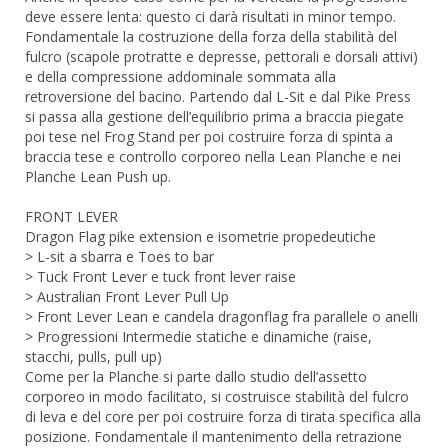
deve essere lenta: questo ci darà risultati in minor tempo.
Fondamentale la costruzione della forza della stabilità del
fulcro (scapole protratte e depresse, pettorali e dorsali attivi)
e della compressione addominale sommata alla
retroversione del bacino. Partendo dal L-Sit e dal Pike Press
si passa alla gestione dell’equilibrio prima a braccia piegate
poi tese nel Frog Stand per poi costruire forza di spinta a
braccia tese e controllo corporeo nella Lean Planche e nei
Planche Lean Push up.
FRONT LEVER
Dragon Flag pike extension e isometrie propedeutiche
> L-sit a sbarra e Toes to bar
> Tuck Front Lever e tuck front lever raise
> Australian Front Lever Pull Up
> Front Lever Lean e candela dragonflag fra parallele o anelli
> Progressioni Intermedie statiche e dinamiche (raise,
stacchi, pulls, pull up)
Come per la Planche si parte dallo studio dell’assetto
corporeo in modo facilitato, si costruisce stabilità del fulcro
di leva e del core per poi costruire forza di tirata specifica alla
posizione. Fondamentale il mantenimento della retrazione