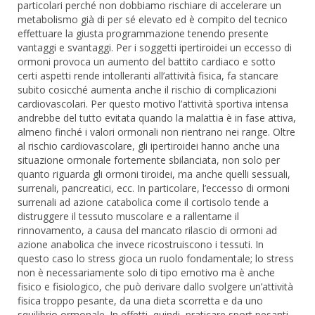
particolari perché non dobbiamo rischiare di accelerare un
metabolismo già di per sé elevato ed è compito del tecnico
effettuare la giusta programmazione tenendo presente
vantaggi e svantaggi. Per i soggetti ipertiroidei un eccesso di
ormoni provoca un aumento del battito cardiaco e sotto
certi aspetti rende intolleranti all’attività fisica, fa stancare
subito cosicché aumenta anche il rischio di complicazioni
cardiovascolari. Per questo motivo l’attività sportiva intensa
andrebbe del tutto evitata quando la malattia è in fase attiva,
almeno finché i valori ormonali non rientrano nei range. Oltre
al rischio cardiovascolare, gli ipertiroidei hanno anche una
situazione ormonale fortemente sbilanciata, non solo per
quanto riguarda gli ormoni tiroidei, ma anche quelli sessuali,
surrenali, pancreatici, ecc. In particolare, l’eccesso di ormoni
surrenali ad azione catabolica come il cortisolo tende a
distruggere il tessuto muscolare e a rallentarne il
rinnovamento, a causa del mancato rilascio di ormoni ad
azione anabolica che invece ricostruiscono i tessuti. In
questo caso lo stress gioca un ruolo fondamentale; lo stress
non è necessariamente solo di tipo emotivo ma è anche
fisico e fisiologico, che può derivare dallo svolgere un’attività
fisica troppo pesante, da una dieta scorretta e da uno
squilibrio ormonale. In effetti, quindi, praticare sport pesanti