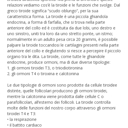
relazioni vediamo cos’è la tiroide e le funzioni che svolge. Dal
greco tiroide significa “scudo oblungo”, per la sua
caratteristica forma. La tiroide è una piccola ghiandola
endocrina, a forma di farfalla, che si trova nella parte
anteriore del collo ed è costituita da due lobi, uno destro e
uno sinistro, uniti tra loro da uno stretto ponte, un istmo;
normalmente in un adulto pesa circa 20 grammi, è possibile
palpare la tiroide toccandosi le cartilagini presenti nella parte
anteriore del collo e deglutendo si riesce a percepire il piccolo
organo tra le dita. La tiroide, come tutte le ghiandole
endocrine, produce ormoni, ma di due diverse tipologie:
1. gli ormoni tiroidei T3, o triiodiotironina
2. gli ormoni T4 o tiroxina e calcitonina
Le due tipologie di ormoni sono prodotte da cellule tiroidee
distinte, quelle follicolari producono gli ormoni tiroidei,
mentre la calcitonina viene prodotta dalle cellule C o
parafollicolari, all’esterno dei follicoli. La tiroide controlla
molte delle funzioni del nostro corpo attraverso gli ormoni
tiroidei T4 e T3:
• la respirazione
• il battito cardiaco