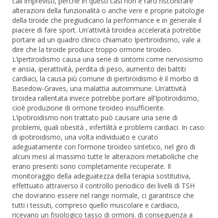
cali imprevisti, perché in questi casi non è raro riscontrare
alterazioni della funzionalità o anche vere e proprie patologie
della tiroide che pregiudicano la performance e in generale il
piacere di fare sport. Un’attività tiroidea accelerata potrebbe
portare ad un quadro clinico chiamato Ipertiroidismo, vale a
dire che la tiroide produce troppo ormone tiroideo.
L’ipertiroidismo causa una serie di sintomi come nervosismo
e ansia, iperattività, perdita di peso, aumento dei battiti
cardiaci, la causa più comune di ipertiroidismo è il morbo di
Basedow-Graves, una malattia autoimmune. Un’attività
tiroidea rallentata invece potrebbe portare all’Ipotiroidismo,
cioè produzione di ormone tiroideo insufficiente.
L’ipotiroidismo non trattato può causare una serie di
problemi, quali obesità , infertilità e problemi cardiaci. In caso
di ipotiroidismo, una volta individuato e curato
adeguatamente con l’ormone tiroideo sintetico, nel giro di
alcuni mesi al massimo tutte le alterazioni metaboliche che
erano presenti sono completamente recuperate. Il
monitoraggio della adeguatezza della terapia sostitutiva,
effettuato attraverso il controllo periodico dei livelli di TSH
che dovranno essere nel range normale, ci garantisce che
tutti i tessuti, compreso quello muscolare e cardiaco,
ricevano un fisiologico tasso di ormoni. di conseguenza a