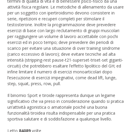
termini di qualità di vita e di benessere psico-fisico da una
attività fisica regolare. Le metodiche di allenamento da usare
per un soggetto con ipertiroidismo devono consistere in
serie, ripetizioni e recuperi completi per stimolare il
testosterone. Inoltre la programmazione deve prevedere
esercizi di base con largo reclutamento di gruppi muscolari
per raggiungere un volume di lavoro accettabile con pochi
esercizi ed in poco tempo; deve prevedere dei periodi di
scarico per evitare una situazione di over training sindrome
(carico eccessivo di lavoro); deve evitare tecniche ad alta
intensità (stripping-rest pause-t21-superset-triset-set giganti-
circuiti) che potrebbero esaltare l’effetto lipolitico del GH; ed
infine limitare il numero di esercizi monoarticolari dopo
l’esecuzione di esercizi impegnativi, come dead lift, lunge,
step, squat, press, row, pull.
Il binomio Sport e tiroide rappresenta dunque un legame
significativo che va preso in considerazione quando si pratica
un’attività agonistica o amatoriale poiché una buona
funzionalità tiroidea risulta indispensabile per una pratica
sportiva salutare e di soddisfazione a qualunque livello.
Letto
84089
volte