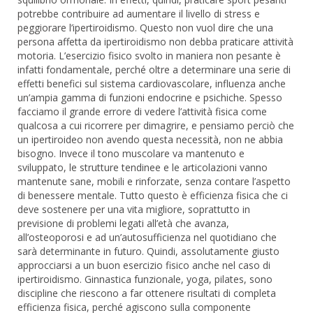
potrebbe contribuire ad aumentare il livello di stress e
peggiorare l’ipertiroidismo. Questo non vuol dire che una
persona affetta da ipertiroidismo non debba praticare attività
motoria. L’esercizio fisico svolto in maniera non pesante è
infatti fondamentale, perché oltre a determinare una serie di
effetti benefici sul sistema cardiovascolare, influenza anche
un’ampia gamma di funzioni endocrine e psichiche. Spesso
facciamo il grande errore di vedere l’attività fisica come
qualcosa a cui ricorrere per dimagrire, e pensiamo perciò che
un ipertiroideo non avendo questa necessità, non ne abbia
bisogno. Invece il tono muscolare va mantenuto e
sviluppato, le strutture tendinee e le articolazioni vanno
mantenute sane, mobili e rinforzate, senza contare l’aspetto
di benessere mentale. Tutto questo è efficienza fisica che ci
deve sostenere per una vita migliore, soprattutto in
previsione di problemi legati all’età che avanza,
all’osteoporosi e ad un’autosufficienza nel quotidiano che
sarà determinante in futuro. Quindi, assolutamente giusto
approcciarsi a un buon esercizio fisico anche nel caso di
ipertiroidismo. Ginnastica funzionale, yoga, pilates, sono
discipline che riescono a far ottenere risultati di completa
efficienza fisica, perché agiscono sulla componente