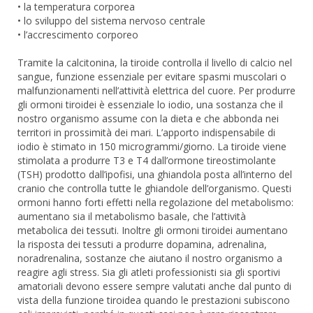
• la temperatura corporea
• lo sviluppo del sistema nervoso centrale
• l’accrescimento corporeo
Tramite la calcitonina, la tiroide controlla il livello di calcio nel
sangue, funzione essenziale per evitare spasmi muscolari o
malfunzionamenti nell’attività elettrica del cuore. Per produrre
gli ormoni tiroidei è essenziale lo iodio, una sostanza che il
nostro organismo assume con la dieta e che abbonda nei
territori in prossimità dei mari. L’apporto indispensabile di
iodio è stimato in 150 microgrammi/giorno. La tiroide viene
stimolata a produrre T3 e T4 dall’ormone tireostimolante
(TSH) prodotto dall’ipofisi, una ghiandola posta all’interno del
cranio che controlla tutte le ghiandole dell’organismo. Questi
ormoni hanno forti effetti nella regolazione del metabolismo:
aumentano sia il metabolismo basale, che l’attività
metabolica dei tessuti. Inoltre gli ormoni tiroidei aumentano
la risposta dei tessuti a produrre dopamina, adrenalina,
noradrenalina, sostanze che aiutano il nostro organismo a
reagire agli stress. Sia gli atleti professionisti sia gli sportivi
amatoriali devono essere sempre valutati anche dal punto di
vista della funzione tiroidea quando le prestazioni subiscono