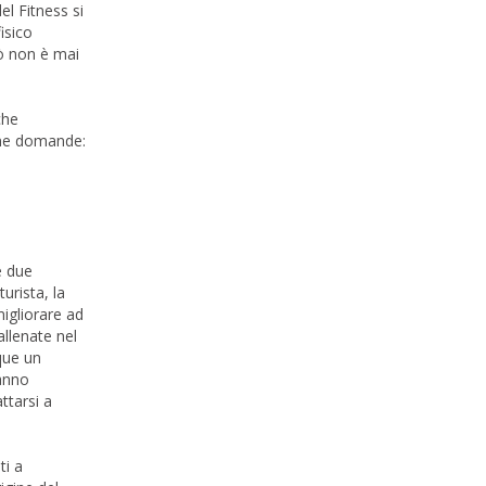
el Fitness si
isico
rò non è mai
che
cune domande:
e due
urista, la
migliorare ad
llenate nel
que un
ranno
ttarsi a
ti a