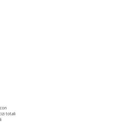
 con
zi totali
i