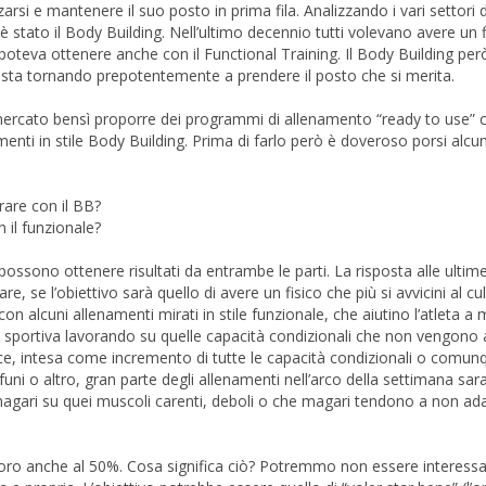
arsi e mantenere il suo posto in prima fila. Analizzando i vari settori d
tato il Body Building. Nell’ultimo decennio tutti volevano avere un f
 poteva ottenere anche con il Functional Training. Il Body Building pe
 sta tornando prepotentemente a prendere il posto che si merita.
 mercato bensì proporre dei programmi di allenamento “ready to use” 
namenti in stile Body Building. Prima di farlo però è doveroso porsi al
grare con il BB?
n il funzionale?
ossono ottenere risultati da entrambe le parti. La risposta alle ultim
e l’obiettivo sarà quello di avere un fisico che più si avvicini al cult
n alcuni allenamenti mirati in stile funzionale, che aiutino l’atleta a 
sportiva lavorando su quelle capacità condizionali che non vengono a
ance, intesa come incremento di tutte le capacità condizionali o comun
, funi o altro, gran parte degli allenamenti nell’arco della settimana sa
magari su quei muscoli carenti, deboli o che magari tendono a non ada
 loro anche al 50%. Cosa significa ciò? Potremmo non essere interessa