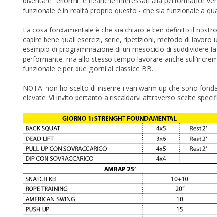
diventare “enormi” e neanche interessati alla performance vera 
funzionale è in realtà proprio questo - che sia funzionale a qu
La cosa fondamentale è che sia chiaro e ben definito il nostro 
capire bene quali esercizi, serie, ripetizioni, metodo di lavoro
esempio di programmazione di un mesociclo di suddividere la se
performante, ma allo stesso tempo lavorare anche sull’incremen
funzionale e per due giorni al classico BB.
NOTA: non ho scelto di inserire i vari warm up che sono fondam
elevate. Vi invito pertanto a riscaldarvi attraverso scelte spec