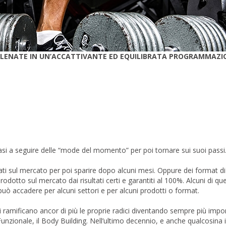
 ALLENATE IN UN’ACCATTIVANTE ED EQUILIBRATA PROGRAMMAZI
asi a seguire delle “mode del momento” per poi tornare sui suoi passi
ati sul mercato per poi sparire dopo alcuni mesi. Oppure dei format di
dotto sul mercato dai risultati certi e garantiti al 100%. Alcuni di qu
può accadere per alcuni settori e per alcuni prodotti o format.
ramificano ancor di più le proprie radici diventando sempre più impor
Funzionale, il Body Building. Nell’ultimo decennio, e anche qualcosina in