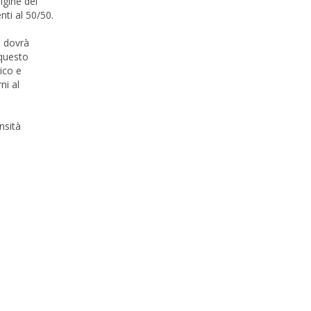
igine del
nti al 50/50.
i dovrà
 questo
ico e
ni al
nsità