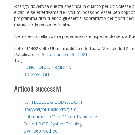
Ritengo doverosa questa specifica in quanto per chi volesse p
e capire se effettivamente i volumi possono esser ben sopporta
programma diminuendo gli esercizi soprattutto nei giorni dedicat
manubri e la panca reclinata.
Nel rispetto della vostra preparazione e rispettando senza Bu
Letto
11407
volte
Utima modifica effettuata Mercoledì, 12 Ja
Pubblicato in
Performance n. 3 - 2021
Tag
FUNCTIONAL TRAINING
BODYWEIGHT
Articoli successivi
KETTLEBELL & BODYWEIGHT
Bodyweight Basic Program
L'allenamento “1 to 1” con il landmine
Cos'è il B.C.S. System Training
BWF 360 Method