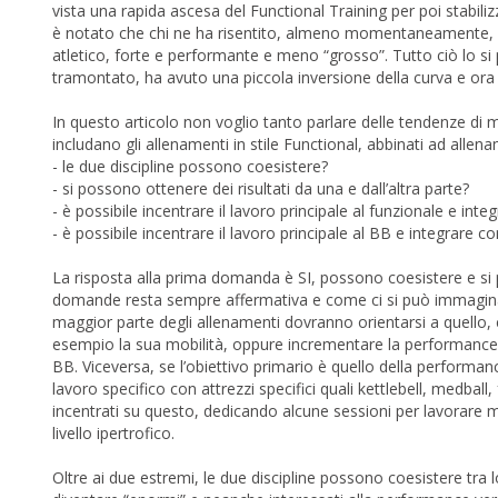
vista una rapida ascesa del Functional Training per poi stabilizz
è notato che chi ne ha risentito, almeno momentaneamente, è s
atletico, forte e performante e meno “grosso”. Tutto ciò lo si
tramontato, ha avuto una piccola inversione della curva e ora
In questo articolo non voglio tanto parlare delle tendenze di
includano gli allenamenti in stile Functional, abbinati ad alle
- le due discipline possono coesistere?
- si possono ottenere dei risultati da una e dall’altra parte?
- è possibile incentrare il lavoro principale al funzionale e inte
- è possibile incentrare il lavoro principale al BB e integrare co
La risposta alla prima domanda è SI, possono coesistere e si p
domande resta sempre affermativa e come ci si può immaginare, s
maggior parte degli allenamenti dovranno orientarsi a quello, co
esempio la sua mobilità, oppure incrementare la performance 
BB. Viceversa, se l’obiettivo primario è quello della perform
lavoro specifico con attrezzi specifici quali kettlebell, medball
incentrati su questo, dedicando alcune sessioni per lavorare 
livello ipertrofico.
Oltre ai due estremi, le due discipline possono coesistere tra