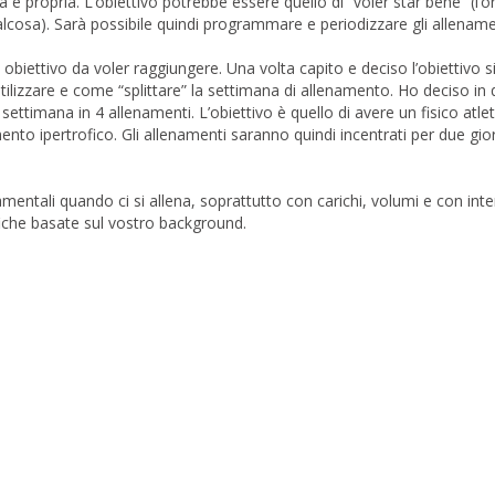
e propria. L’obiettivo potrebbe essere quello di “voler star bene” (l’or
alcosa). Sarà possibile quindi programmare e periodizzare gli allename
obiettivo da voler raggiungere. Una volta capito e deciso l’obiettivo s
 utilizzare e come “splittare” la settimana di allenamento. Ho deciso in
ttimana in 4 allenamenti. L’obiettivo è quello di avere un fisico atlet
to ipertrofico. Gli allenamenti saranno quindi incentrati per due gior
entali quando ci si allena, soprattutto con carichi, volumi e con inte
ifiche basate sul vostro background.