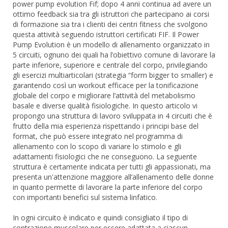
power pump evolution Fif; dopo 4 anni continua ad avere un
ottimo feedback sia tra gli istruttori che partecipano ai corsi
di formazione sia tra i clienti dei centri fitness che svolgono
questa attività seguendo istruttori certificati FIF. Il Power
Pump Evolution è un modello di allenamento organizzato in
5 circuiti, ognuno dei quali ha l’obiettivo comune di lavorare la
parte inferiore, superiore e centrale del corpo, privilegiando
gli esercizi multiarticolari (strategia “form bigger to smaller) e
garantendo così un workout efficace per la tonificazione
globale del corpo e migliorare l’attività del metabolismo
basale e diverse qualità fisiologiche. In questo articolo vi
propongo una struttura di lavoro sviluppata in 4 circuiti che è
frutto della mia esperienza rispettando i principi base del
format, che può essere integrato nel programma di
allenamento con lo scopo di variare lo stimolo e gli
adattamenti fisiologici che ne conseguono. La seguente
struttura è certamente indicata per tutti gli appassionati, ma
presenta un'attenzione maggiore all’allenamento delle donne
in quanto permette di lavorare la parte inferiore del corpo
con importanti benefici sul sistema linfatico.
In ogni circuito è indicato e quindi consigliato il tipo di
contrazione muscolare per essere adattata a ciascun