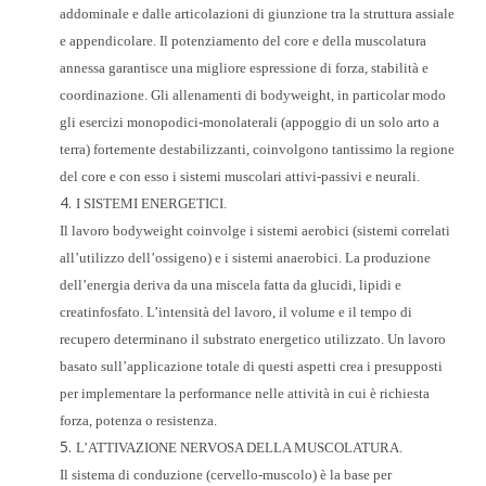
addominale e dalle articolazioni di giunzione tra la struttura assiale
e appendicolare. Il potenziamento del core e della muscolatura
annessa garantisce una migliore espressione di forza, stabilità e
coordinazione. Gli allenamenti di bodyweight, in particolar modo
gli esercizi monopodici-monolaterali (appoggio di un solo arto a
terra) fortemente destabilizzanti, coinvolgono tantissimo la regione
del core e con esso i sistemi muscolari attivi-passivi e neurali.
I SISTEMI ENERGETICI.
Il lavoro bodyweight coinvolge i sistemi aerobici (sistemi correlati
all’utilizzo dell’ossigeno) e i sistemi anaerobici.
La produzione
dell’energia deriva da una miscela fatta da glucidi, lipidi e
creatinfosfato. L’intensità del lavoro, il volume e il tempo di
recupero determinano il substrato energetico utilizzato. Un lavoro
basato sull’applicazione totale di questi aspetti crea i presupposti
per implementare la performance nelle attività in cui è richiesta
forza, potenza o resistenza.
L’ATTIVAZIONE NERVOSA DELLA MUSCOLATURA.
Il sistema di conduzione (cervello-muscolo) è la base per