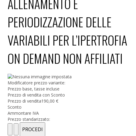
ALLENAMENTO E
PERIODIZZAZIONE DELLE
VARIABILI PER L’IPERTROFIA
ON DEMAND NON AFFILIATI
Modificatore prezzo variante:
Prezzo base, tasse incluse
Prezzo di vendita con Sconto
Prezzo di vendita
190,00 €
Sconto
Ammontare IVA
Prezzo standarizzato: