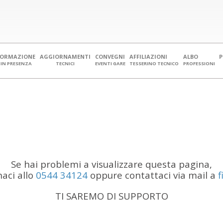
FORMAZIONE
AGGIORNAMENTI
CONVEGNI
AFFILIAZIONI
ALBO
IN PRESENZA
TECNICI
EVENTI GARE
TESSERINO TECNICO
PROFESSIONI
Se hai problemi a visualizzare questa pagina,
naci allo
0544 34124
oppure contattaci via mail a
TI SAREMO DI SUPPORTO