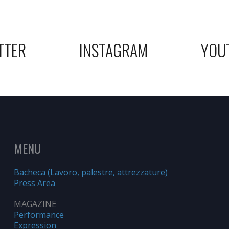
TTER
INSTAGRAM
YOU
MENU
Bacheca (Lavoro, palestre, attrezzature)
Press Area
MAGAZINE
Performance
Expression