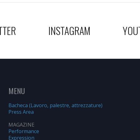
TTER
INSTAGRAM
YOU
MENU
Bacheca (Lavoro, palestre, attrezzature)
Press Area
MAGAZINE
Performance
Expression