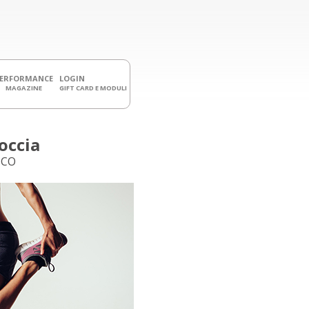
PERFORMANCE
LOGIN
MAGAZINE
GIFT CARD E MODULI
occia
NCO