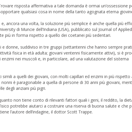
 Trovare risposta affermativa a tale domanda è ormai un’ossessione pe
a sopportare qualsiasi cosa in nome della tanto agognata eterna giovin
e, ancora una volta, la soluzione più semplice è anche quella più effi
iversity di Muncie dell’Indiana (USA), pubblicato sul Journal of Applie
nte più in forma rispetto a quello dei coetanei più sedentari.
i e donne, suddiviso in tre gruppi (settantenni che hanno sempre prat
ività fisica in età adulta; giovani ventenni fisicamente attivi), si è p
uni enzimi nei muscoli e, in particolare, ad una valutazione del sistema
simili a quelli dei giovani, con molti capillari ed enzimi in più rispetto
li nonni è paragonabile a quella di persone di 30 anni più giovani, ment
e degli anziani più pigri.
nto non tiene conto di rilevanti fattori quali i geni, il reddito, la dieta
zio fisico potrebbe aiutarci a costruire una riserva di buona salute e che 
stiene l’autore dell’indagine, il dottor Scott Trappe.