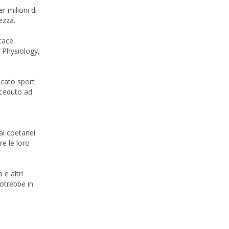
r milioni di
ezza.
cace.
d Physiology,
icato sport
roceduto ad
 ai coetanei
re le loro
 e altri
potrebbe in