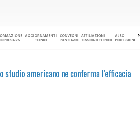
FORMAZIONE
AGGIORNAMENTI
CONVEGNI
AFFILIAZIONI
ALBO
IN PRESENZA
TECNICI
EVENTI GARE
TESSERINO TECNICO
PROFESSIONI
o studio americano ne conferma l’efficacia