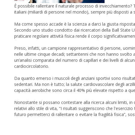
È possibile rallentare il naturale processo di invecchiamento?
italiani (miliardi di persone nel mondo), sempre più disposti 
Ma come spesso accade è la scienza a darci la giusta risposta 
Secondo uno studio condotto dai ricercatori della Ball State Un
praticare regolare attività fisica rende il corpo significativame
Preso, infatti, un campione rappresentativo di persone, uomin
nelle ultime cinque decadi; settantenni che non hanno svolto att
un’analisi comparata del numero di capillari e dei livelli di alc
cardiocircolatorio.
Da quanto emerso i muscoli degli anziani sportivi sono risultati 
sedentari. Ma non è tutto; la salute cardiovascolare degli arzil
capacità aerobiche sono circa il 40% più elevate rispetto a quell
Nonostante si possano contestare alla ricerca alcuni limiti, in qua
relativi allo stile di vita, “I risultati suggeriscono che l'eserci
futuro permetterci di rallentare o evitare la fragilità fisica”, so