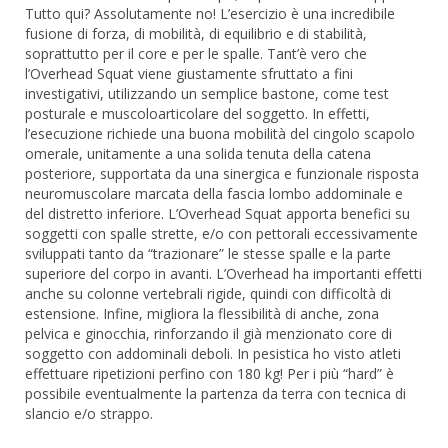
Tutto qui? Assolutamente no! L’esercizio è una incredibile
fusione di forza, di mobilità, di equilibrio e di stabilità,
soprattutto per il core e per le spalle. Tant’è vero che
l’Overhead Squat viene giustamente sfruttato a fini
investigativi, utilizzando un semplice bastone, come test
posturale e muscoloarticolare del soggetto. In effetti,
l’esecuzione richiede una buona mobilità del cingolo scapolo
omerale, unitamente a una solida tenuta della catena
posteriore, supportata da una sinergica e funzionale risposta
neuromuscolare marcata della fascia lombo addominale e
del distretto inferiore. L’Overhead Squat apporta benefici su
soggetti con spalle strette, e/o con pettorali eccessivamente
sviluppati tanto da “trazionare” le stesse spalle e la parte
superiore del corpo in avanti. L’Overhead ha importanti effetti
anche su colonne vertebrali rigide, quindi con difficoltà di
estensione. Infine, migliora la flessibilità di anche, zona
pelvica e ginocchia, rinforzando il già menzionato core di
soggetto con addominali deboli. In pesistica ho visto atleti
effettuare ripetizioni perfino con 180 kg! Per i più “hard” è
possibile eventualmente la partenza da terra con tecnica di
slancio e/o strappo.