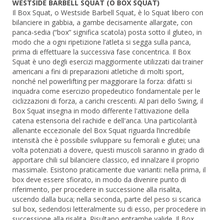
WESTSIDE BARBELL SQUAT (O BOX SQUAT)
Il Box Squat, o Westside Barbell Squat, è lo Squat libero con
bilanciere in gabbia, a gambe decisamente allargate, con
panca-sedia (“box” significa scatola) posta sotto il gluteo, in
modo che a ogni ripetizione l’atleta si segga sulla panca,
prima di effettuare la successiva fase concentrica. Il Box
Squat è uno degli esercizi maggiormente utilizzati dai trainer
americani a fini di preparazioni atletiche di molti sport,
nonché nel powerlifting per maggiorare la forza: difatti si
inquadra come esercizio propedeutico fondamentale per le
ciclizzazioni di forza, a carichi crescenti. Al pari dello Swing, il
Box Squat insegna in modo differente l'attivazione della
catena estensoria del rachide e dell'anca. Una particolarità
allenante eccezionale del Box Squat riguarda l’incredibile
intensità che è possibile sviluppare su femorali e glutei; una
volta potenziati a dovere, questi muscoli saranno in grado di
apportare chili sul bilanciere classico, ed innalzare il proprio
massimale. Esistono praticamente due varianti: nella prima, il
box deve essere sfiorato, in modo da divenire punto di
riferimento, per procedere in successione alla risalita,
uscendo dalla buca; nella seconda, parte del peso si scarica
sul box, sedendosi letteralmente su di esso, per procedere in
successione alla risalita. Risultano entrambe valide. Il Box