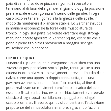
paio di varianti su dove piazzare i gomiti: in passato si
tenevano al di fuori delle gambe; al giorno d'oggi la posizione
preferenziale è con i gomiti all'interno delle gambe. In ogni
caso occorre tenere i gomiti alla larghezza delle spalle, in
modo da mantenere il bilanciere stabile. Lo Zercher sviluppa
in maniera esponenziale la forza della muscolatura del
tronco, in ogni sua parte. Se volete diventare degli strong-
man, non potete ignorare lo Zercher Squat, esercizio che si
pone a pieno titolo tra i movimenti a maggior sinergia
muscolare che io conosca.
DIP BELT SQUAT
Durante il Dip Belt Squat, si eseguono Squat liberi con una
zavorra di pesi penzolanti sotto il pube, tenuti grazie a una
catena intorno alla vita. Lo svolgimento prevede l’ausilio di un
rialzo, come una apposita doppia panca unita, o di una
pavimentazione avente una “buca” circoscritta, al fine di
poter realizzare un movimento profondo. Il carico del peso,
essendo fissato al bacino, evita lo schiacciamento vertebrale
classico di ogni squat con bilanciere poggiato sui cingoli
scapolo-omerali. Il lavoro, quindi, si concentra sull’attivazione
prepotente della muscolatura inferiore, sgravando l’azione