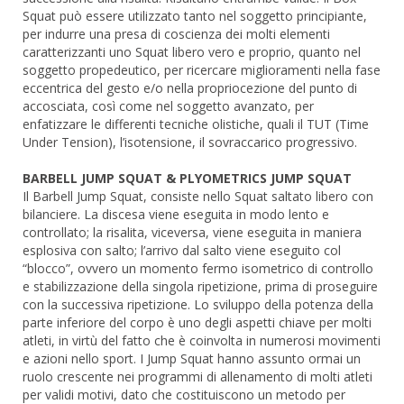
Squat può essere utilizzato tanto nel soggetto principiante,
per indurre una presa di coscienza dei molti elementi
caratterizzanti uno Squat libero vero e proprio, quanto nel
soggetto propedeutico, per ricercare miglioramenti nella fase
eccentrica del gesto e/o nella propriocezione del punto di
accosciata, così come nel soggetto avanzato, per
enfatizzare le differenti tecniche olistiche, quali il TUT (Time
Under Tension), l’isotensione, il sovraccarico progressivo.
BARBELL JUMP SQUAT & PLYOMETRICS JUMP SQUAT
Il Barbell Jump Squat, consiste nello Squat saltato libero con
bilanciere. La discesa viene eseguita in modo lento e
controllato; la risalita, viceversa, viene eseguita in maniera
esplosiva con salto; l’arrivo dal salto viene eseguito col
“blocco”, ovvero un momento fermo isometrico di controllo
e stabilizzazione della singola ripetizione, prima di proseguire
con la successiva ripetizione. Lo sviluppo della potenza della
parte inferiore del corpo è uno degli aspetti chiave per molti
atleti, in virtù del fatto che è coinvolta in numerosi movimenti
e azioni nello sport. I Jump Squat hanno assunto ormai un
ruolo crescente nei programmi di allenamento di molti atleti
per validi motivi, dato che costituiscono un metodo per