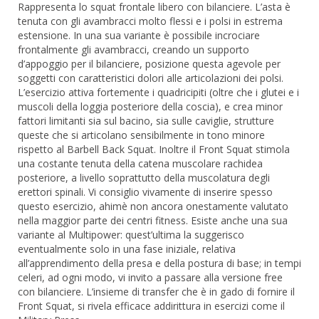
Rappresenta lo squat frontale libero con bilanciere. L’asta è
tenuta con gli avambracci molto flessi e i polsi in estrema
estensione. In una sua variante è possibile incrociare
frontalmente gli avambracci, creando un supporto
d’appoggio per il bilanciere, posizione questa agevole per
soggetti con caratteristici dolori alle articolazioni dei polsi.
L’esercizio attiva fortemente i quadricipiti (oltre che i glutei e i
muscoli della loggia posteriore della coscia), e crea minor
fattori limitanti sia sul bacino, sia sulle caviglie, strutture
queste che si articolano sensibilmente in tono minore
rispetto al Barbell Back Squat. Inoltre il Front Squat stimola
una costante tenuta della catena muscolare rachidea
posteriore, a livello soprattutto della muscolatura degli
erettori spinali. Vi consiglio vivamente di inserire spesso
questo esercizio, ahimè non ancora onestamente valutato
nella maggior parte dei centri fitness. Esiste anche una sua
variante al Multipower: quest’ultima la suggerisco
eventualmente solo in una fase iniziale, relativa
all’apprendimento della presa e della postura di base; in tempi
celeri, ad ogni modo, vi invito a passare alla versione free
con bilanciere. L’insieme di transfer che è in gado di fornire il
Front Squat, si rivela efficace addirittura in esercizi come il