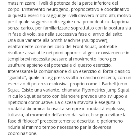
massimizzare i livelli di potenza della parte inferiore del
corpo. L’intervento neurogeno, propriocettivo e coordinativo
di questo esercizio raggiunge livelli davvero molto alti; motivo
per il quale suggerisco di seguire una propedeutica dapprima
senza carico, per familiarizzare soprattutto con la postura sia
in fase di volo, sia nella successiva fase di arrivo dal salto.
Una sua variante alla Smith Machine (Multipower),
esattamente come nel caso del Front Squat, potrebbe
risultare assai utile nei primi approcci al gesto: ovviamente in
tempi brevi necessita passare al movimento libero per
usufruire appieno del potenziale di questo esercizio.
Interessante la combinazione di un esercizio di forza classico
“guidato”, quale la Leg press svolta a carichi crescenti, con un
esercizio di potenza esplosiva, proprio come il Barbell Jump
Squat. Esiste una variante, chiamata Plyometrics Jump Squat,
in cui lo Squat saltato con bilanciere prevede uno sviluppo a
ripetizioni continuative. La discesa stavolta è eseguita in
modalità dinamica; la risalita sempre in modalità esplosiva;
tuttavia, al momento dell’arrivo dal salto, bisogna evitare la
fase di “blocco” precedentemente descritta, o perlomeno
ridurla al minimo tempo necessario per la doverosa
coordinazione.