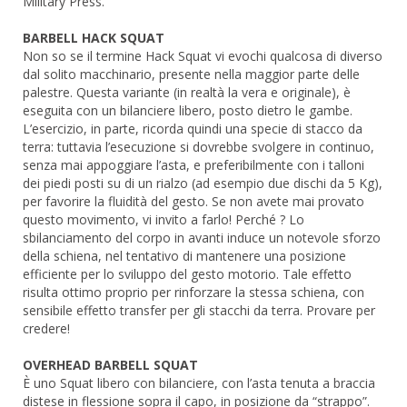
Military Press.
BARBELL HACK SQUAT
Non so se il termine Hack Squat vi evochi qualcosa di diverso
dal solito macchinario, presente nella maggior parte delle
palestre. Questa variante (in realtà la vera e originale), è
eseguita con un bilanciere libero, posto dietro le gambe.
L’esercizio, in parte, ricorda quindi una specie di stacco da
terra: tuttavia l’esecuzione si dovrebbe svolgere in continuo,
senza mai appoggiare l’asta, e preferibilmente con i talloni
dei piedi posti su di un rialzo (ad esempio due dischi da 5 Kg),
per favorire la fluidità del gesto. Se non avete mai provato
questo movimento, vi invito a farlo! Perché ? Lo
sbilanciamento del corpo in avanti induce un notevole sforzo
della schiena, nel tentativo di mantenere una posizione
efficiente per lo sviluppo del gesto motorio. Tale effetto
risulta ottimo proprio per rinforzare la stessa schiena, con
sensibile effetto transfer per gli stacchi da terra. Provare per
credere!
OVERHEAD BARBELL SQUAT
È uno Squat libero con bilanciere, con l’asta tenuta a braccia
distese in flessione sopra il capo, in posizione da “strappo”.