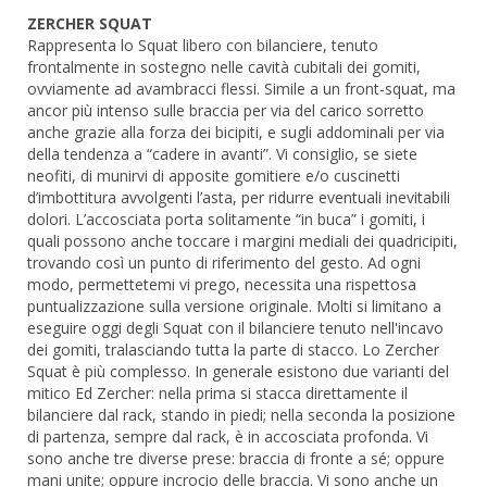
ZERCHER SQUAT
Rappresenta lo Squat libero con bilanciere, tenuto
frontalmente in sostegno nelle cavità cubitali dei gomiti,
ovviamente ad avambracci flessi. Simile a un front-squat, ma
ancor più intenso sulle braccia per via del carico sorretto
anche grazie alla forza dei bicipiti, e sugli addominali per via
della tendenza a “cadere in avanti”. Vi consiglio, se siete
neofiti, di munirvi di apposite gomitiere e/o cuscinetti
d’imbottitura avvolgenti l’asta, per ridurre eventuali inevitabili
dolori. L’accosciata porta solitamente “in buca” i gomiti, i
quali possono anche toccare i margini mediali dei quadricipiti,
trovando così un punto di riferimento del gesto. Ad ogni
modo, permettetemi vi prego, necessita una rispettosa
puntualizzazione sulla versione originale. Molti si limitano a
eseguire oggi degli Squat con il bilanciere tenuto nell'incavo
dei gomiti, tralasciando tutta la parte di stacco. Lo Zercher
Squat è più complesso. In generale esistono due varianti del
mitico Ed Zercher: nella prima si stacca direttamente il
bilanciere dal rack, stando in piedi; nella seconda la posizione
di partenza, sempre dal rack, è in accosciata profonda. Vi
sono anche tre diverse prese: braccia di fronte a sé; oppure
mani unite; oppure incrocio delle braccia. Vi sono anche un