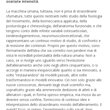
svariate intensità.
La macchina umana, tuttavia, non è priva di straordinarie
sfumature, tutte queste rientranti nello studio della fisiologia
del movimento, della biomeccanica applicata, della
posturologia e chinesiologia, dell’anatomia funzionale; e che
tengono conto delle infinite variabili osteoarticolari,
tendineoligamentose, neuromuscolorecettoriali, che
rappresentano un continuo motivo di studio, di confronto e
di revisione dei contenuti. Proprio per questo motivo, sono
fermamente dell’idea che sia corretto non perdere mai di
vista le incredibili potenzialità della natura umana. Non a
caso, se si rivolge uno sguardo verso l’evoluzione
dell’allenamento anche solo negli ultimi cinquant’anni, ci si
accorge in maniera inequivocabile quanto si sia rinnovato, a
volte “restaurandosi” da modelli passati, altre volte
trasformandosi in modelli innovativi. Ciò non solo grazie alle
nuove conoscenze, derivanti dagli studi scientifici ma,
soprattutto grazie alla ammirevole dedizione di atleti e di
allenatori i quali, in forma spesso empirica, ma mossi da un
divenire senza confine, forniscono di continuo idee e
interpretazioni dello straordinario mondo dell’allenamento. E
quindi? Ecco, in sintesi, l’avvertimento sullo squat. Non