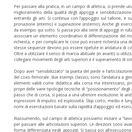
Per passare alla pratica, in un campo di atletica, si prende una
miglioramento della qualità degli appoggi e sensibilizzazione 
entrambi gli arti. Si continua con l’appoggio sul tallone, e 
pronazione (interno) e supinazione (esterno). Anche gli eserc
da esempio qui sotto. Si passa poi alla serie di appoggi in rull
associare un elemento coordinativo di differenziazione del m
richiesta, e per complicare le cose può essere richiesta una d
stesse sequenze devono poi essere ripetute in andatura di cor
Oltre a utilizzare il senso di marcia abituale (in avanti) si utilizz
collegare movimenti degli arti superiori e il superamento di ost
Dopo aver “sensibilizzato” la pianta del piede e l’articolazione
del coxo-femorale: due esempi classici, sono l’andatura a ginoc
elementi validi come didattica alla corsa ma interessano, prop
propri delle varie tipologie tecniche di “posizionamento” degli ar
passo che di corsa, si passa a una ulteriore evoluzione: le and
espressioni di impulso ed esplosività. Skip corto, medio e lun
nomi di esercitazioni basate sulla rapidità d’appoggio ed esec
Riassumendo, sul campo di atletica possiamo iniziare a “lavor
per passare alle articolazioni superiori. Le direzioni sono avan
forma differenziata negli appoggi. Si passa poi all’esecuzione