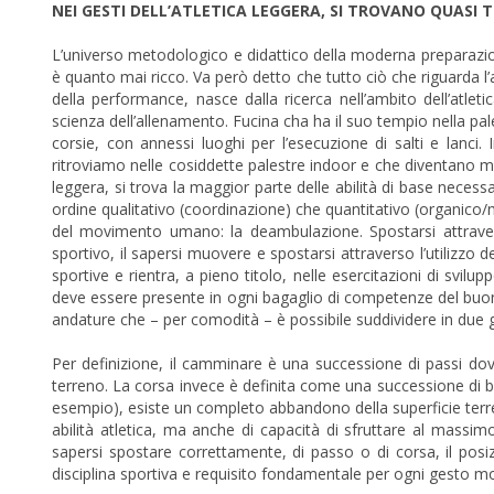
NEI GESTI DELL’ATLETICA LEGGERA, SI TROVANO QUASI T
L’universo metodologico e didattico della moderna preparazi
è quanto mai ricco. Va però detto che tutto ciò che riguarda l’
della performance, nasce dalla ricerca nell’ambito dell’atleti
scienza dell’allenamento. Fucina cha ha il suo tempio nella pal
corsie, con annessi luoghi per l’esecuzione di salti e lanci.
ritroviamo nelle cosiddette palestre indoor e che diventano mez
leggera, si trova la maggior parte delle abilità di base necessa
ordine qualitativo (coordinazione) che quantitativo (organico/m
del movimento umano: la deambulazione. Spostarsi attrave
sportivo, il sapersi muovere e spostarsi attraverso l’utilizzo de
sportive e rientra, a pieno titolo, nelle esercitazioni di svilup
deve essere presente in ogni bagaglio di competenze del buon 
andature che – per comodità – è possibile suddividere in due g
Per definizione, il camminare è una successione di passi do
terreno. La corsa invece è definita come una successione di 
esempio), esiste un completo abbandono della superficie ter
abilità atletica, ma anche di capacità di sfruttare al massi
sapersi spostare correttamente, di passo o di corsa, il posizi
disciplina sportiva e requisito fondamentale per ogni gesto m