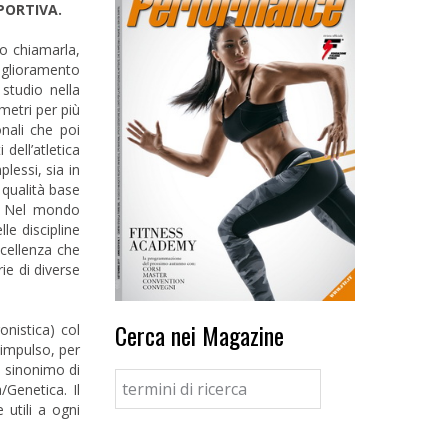
SPORTIVA.
o chiamarla,
miglioramento
 studio nella
metri per più
onali che poi
dell’atletica
lessi, sia in
 qualità base
o. Nel mondo
le discipline
ccellenza che
ie di diverse
Cerca nei Magazine
nistica) col
 impulso, per
 sinonimo di
Genetica. Il
 utili a ogni