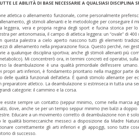
UTTE LE ABILITÀ DI BASE NECESSARIE A QUALSIASI DISCIPLINA 
one atletica o allenamento funzionale, come personalmente preferisc
allenamento, gli stimoli allenanti e le metodologie per conseguire il 
ca leggera, vera e propria regina degli sport e fucina storica per lo
estra per antonomasia, il campo di atletica leggera: un “ovale” di 400 
 In questa palestra a cielo aperto nascono tutti gli elementi tradizi
zi di allenamento nella preparazione fisica. Questo perché, nei gesti 
rie a qualunque disciplina sportiva; anche gli stimoli allenanti più comp
etabolico). Mi concentrerò ora, in termini concreti ed operativi, sulla
rso la deambulazione è una qualità primordiale dell’essere uman
i propri arti inferiori, è fondamento prioritario nella maggior parte del
po delle qualità funzionali dell’atleta. È quindi stimolo allenante per e
preparatore atletico. La deambulazione si estrinseca in tutta una ser
randi categorie: il cammino e la corsa.
ve esiste sempre un contatto (seppur minimo, come nella marcia ago
balzi, dove, anche se per un tempo seppur minimo (nei balzi a doppio
restre. Educare a un movimento corretto di deambulazione non è solo
mo le qualità biomeccaniche messeci a disposizione da Madre Natura/
onare correttamente gli arti inferiori e gli appoggi, sono tutte cose
otorio di successo.