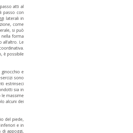
passo atti al
 di passo con
i laterali in
nazione, come
erale, si può
o nella forma
all’altro. Le
coordinativa.
ò, è possibile
l ginocchio e
esercizi sono
ti estrinseci
ondotti sia in
no le massime
lo alcuni dei
io del piede,
nferiori e in
a di appoggi,