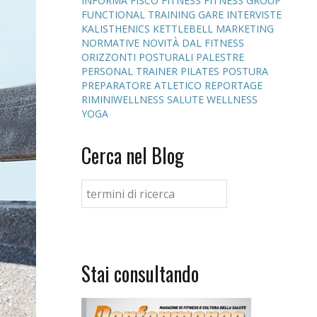
INFORMA
FISCO
FITNESS
FITNESS GROUP
FUNCTIONAL TRAINING
GARE
INTERVISTE
KALISTHENICS
KETTLEBELL
MARKETING
NORMATIVE
NOVITÀ DAL FITNESS
ORIZZONTI POSTURALI
PALESTRE
PERSONAL TRAINER
PILATES
POSTURA
PREPARATORE ATLETICO
REPORTAGE
RIMINIWELLNESS
SALUTE
WELLNESS
YOGA
Cerca nel Blog
Stai consultando