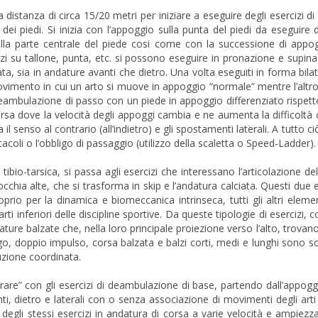
 distanza di circa 15/20 metri per iniziare a eseguire degli esercizi di 
dei piedi. Si inizia con l’appoggio sulla punta del piedi da eseguire
sulla parte centrale del piede cosi come con la successione di appogg
izi su tallone, punta, etc. si possono eseguire in pronazione e supi
ata, sia in andature avanti che dietro. Una volta eseguiti in forma bilat
ovimento in cui un arto si muove in appoggio “normale” mentre l’altr
eambulazione di passo con un piede in appoggio differenziato rispetto 
sa dove la velocità degli appoggi cambia e ne aumenta la difficoltà 
a il senso al contrario (all’indietro) e gli spostamenti laterali. A tutto ci
acoli o l’obbligo di passaggio (utilizzo della scaletta o Speed-Ladder).
 tibio-tarsica, si passa agli esercizi che interessano l’articolazione de
chia alte, che si trasforma in skip e l’andatura calciata. Questi due 
rio per la dinamica e biomeccanica intrinseca, tutti gli altri elemen
ti inferiori delle discipline sportive. Da queste tipologie di esercizi, c
ature balzate che, nella loro principale proiezione verso l’alto, trova
go, doppio impulso, corsa balzata e balzi corti, medi e lunghi sono so
uzione coordinata.
are” con gli esercizi di deambulazione di base, partendo dall’appogg
ti, dietro e laterali con o senza associazione di movimenti degli arti i
 degli stessi esercizi in andatura di corsa a varie velocità e ampiezz