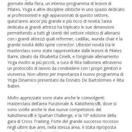
giornate della fiera, un intenso programma di lezioni di
Pilates, Yoga e altre discipline olistiche in uno spazio dedicato
ai professionisti e agli appassionati di questo settore,
quest’anno ancor più grande e più ricco di novità; l’area
dedicata ai grandi attrezzi ha triplicato le sue dimensioni
permettendo a tutti gli utenti del settore olistico di allenarsi
con i grandi attrezzi quali reformer, cadillac, wunda chair e la
grande novità dello spine corrector. Ulteriori novità tra le
masterclass sono state rappresentate dalle lezioni di Pilates
Barre, ideato da Elisabetta Cinelli, e l’originale allenamento
Yoga rivolto ai più piccoli, a cura di Rita Valbonesi attraverso
un protocollo di lavoro da condividere con i propri genitori e
viceversa. Non ultimo per importanza il nuovo programma di
Yoga Dinamico presentato da Donato De Bartolomeo e Rita
Babini.
Molto apprezzate sono state anche le coinvolgenti
masterclass dell’area Funzionale & Kalisthenics®, dove si
sono svolte anche le due nuove competizioni: del
Kalisthenics® e Spartan Challenge, e la 10ª edizione della
gara di Cross Training. Forte del grande successo riscosso
negli ultimi due anni, nella stessa area, è stata riproposta