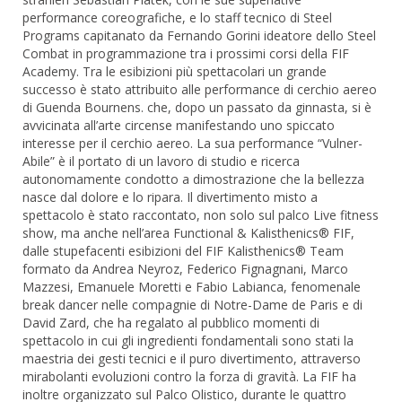
performance coreografiche, e lo staff tecnico di Steel
Programs capitanato da Fernando Gorini ideatore dello Steel
Combat in programmazione tra i prossimi corsi della FIF
Academy. Tra le esibizioni più spettacolari un grande
successo è stato attribuito alle performance di cerchio aereo
di Guenda Bournens. che, dopo un passato da ginnasta, si è
avvicinata all’arte circense manifestando uno spiccato
interesse per il cerchio aereo. La sua performance “Vulner-
Abile” è il portato di un lavoro di studio e ricerca
autonomamente condotto a dimostrazione che la bellezza
nasce dal dolore e lo ripara. Il divertimento misto a
spettacolo è stato raccontato, non solo sul palco Live fitness
show, ma anche nell’area Functional & Kalisthenics® FIF,
dalle stupefacenti esibizioni del FIF Kalisthenics® Team
formato da Andrea Neyroz, Federico Fignagnani, Marco
Mazzesi, Emanuele Moretti e Fabio Labianca, fenomenale
break dancer nelle compagnie di Notre-Dame de Paris e di
David Zard, che ha regalato al pubblico momenti di
spettacolo in cui gli ingredienti fondamentali sono stati la
maestria dei gesti tecnici e il puro divertimento, attraverso
mirabolanti evoluzioni contro la forza di gravità. La FIF ha
inoltre organizzato sul Palco Olistico, durante le quattro