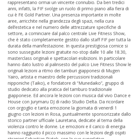
rappresentano ormai un vincente connubio. Da ben tredici
anni, infatti, la FIF svolge un ruolo di primo piano alla fiera di
cui è Fit Gold Partner. Una presenza importante in molte
aree, arricchite nella grandezza degli spazi, nella cura
dell’estetica e nel numero delle attrezzature specifiche di
settore, a cominciare dal palco centrale Live Fitness Show,
che è stato completamente gestito dallo staff FIF per tutta la
durata della manifestazione. In questa prestigiosa cornice si
sono susseguite lezioni gratuite no-stop dalle 10 alle 18.30,
masterclass originali e spettacolari esibizioni. In particolare
hanno dato lustro al palinsesto del palco Live Fitness Show le
originali lezioni a ritmo dei tamburi giapponesi di Mugen
Yairo, artista e maestro delle percussioni tradizionali
nipponiche (Taiko), e fondatore di “Munedaiko”, gruppo di
studio dedicato alla pratica del tamburo tradizionale
giapponese. Ed ancora le lezioni con musica dal vivo Dance e
House con Jurymaru DJ di radio Studio Delta. Da ricordare
con orgoglio e tanta emozione la giornata di venerdì 1
giugno con lezioni in Rosa, puntualmente sponsorizzate dallo
storico partner ufficiale Lauretana, dedicate al tema della
violenza contro le donne. Le emozioni e il carico di energia
hanno raggiunto il picco massimo con le lezioni degli ospiti
stranieri Sebastian Piatek, con le sue superlative