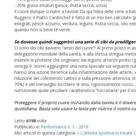
- 25% grassi insaturi (pesce, frutta secca, uova)
Il cuore dunque si nutre a tavola! Da qui l’idea delle cene a b
Ruggero; il Piatto Cardiochef è fatto di un mix ben calcolato 
integrali, pesce azzurro, verdura, legumi, frutta secca, olio ext
quando non si beve tè verde.
Se dovesse quindi suggerirci una serie di cibi da prediliger
Ci sono dei cibi davvero “amici del cuore”! Al primo posto in a
delegazione mondiale della sanità, e alla stessa stregua mette
inserirei le proteine che originano dai legumi; al terzo posto i
omega 6. Vorrei aggiungere una nota speciale sui seguenti nut
hanno una azione benefica sulla infiammazione delle arterie, vale
riduzione del colesterolo cattivo e sulla pressione arteriosa; 
70%) e del meraviglio bicchiere di vino, rigorosamente rosso, 
nutrizionale quale peculiare caratteristica “toccasana” per il n
Proteggere il proprio cuore iniziando dalla tavola è il dove
quotidiana. Basta solo usare la testa per nutrire il nostro c
Letto
6198
volte
Pubblicato in
Performance n. 1 - 2019
Altri articoli in questa categoria:
« L'attività sportiva in estate
O