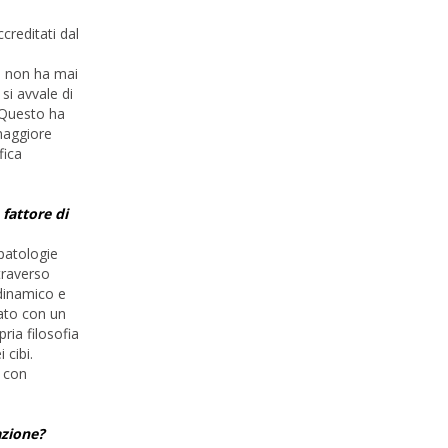
creditati dal
, non ha mai
si avvale di
. Questo ha
 maggiore
fica
fattore di
 patologie
traverso
 dinamico e
ato con un
ria filosofia
 cibi.
o con
azione?