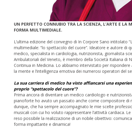
UN PERFETTO CONNUBIO TRA LA SCIENZA, L’ARTE E LA 
FORMA MULTIMEDIALE.
L’ultima edizione del convegno di In Corpore Sano intitolato “L
multimediale: “lo spettacolo del cuore”. Ideatore e autore di qu
medico, specialista in cardiologia, nutrizionista, giornalista s
Ambulatoriali del Veneto, è membro della Società Italiana di 
Continua in Medicina. Lo abbiamo intervistato per rispondere
la mente e l’intelligenza emotiva dei numerosi operatori del 
La sua carriera di medico ha visto affiancarsi una esperie
proprio “spettacolo del cuore”?
Prima ancora di diventare un medico cardiologo e nutrizionista
pianoforte ho avuto un passato anche come compositore di mus
dunque, che ha sempre accompagnato le mie scelte professional
musicali con cui ho voluto rappresentare l’attività cardiaca. 
reso possibile la realizzazione di un nobile obiettivo: comuni
forma impattante e dinamica!