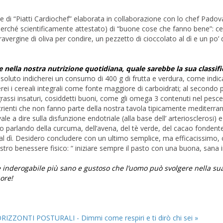
ase di “Piatti Cardiochef” elaborata in collaborazione con lo chef Pad
(perché scientificamente attestato) di “buone cose che fanno bene”: ce
ravergine di oliva per condire, un pezzetto di cioccolato al dì e un po’ 
e nella nostra nutrizione quotidiana, quale sarebbe la sua classifi
ssoluto indicherei un consumo di 400 g di frutta e verdura, come indic
rei i cereali integrali come fonte maggiore di carboidrati; al secondo
 grassi insaturi, cosiddetti buoni, come gli omega 3 contenuti nel pesce 
rienti che non fanno parte della nostra tavola tipicamente mediterra
 a dire sulla disfunzione endotriale (alla base dell’ arteriosclerosi) e
sto parlando della curcuma, dell’avena, del tè verde, del cacao fondent
al dì. Desidero concludere con un ultimo semplice, ma efficacissimo, 
ostro benessere fisico: “ iniziare sempre il pasto con una buona, sana i
re inderogabile più sano e gustoso che l’uomo può svolgere nella sua
uore!
RIZZONTI POSTURALI - Dimmi come respiri e ti dirò chi sei »