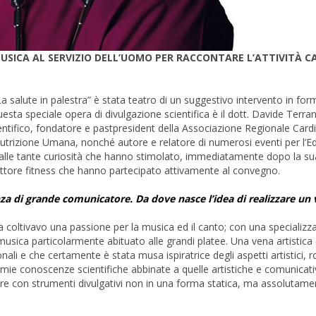
MUSICA AL SERVIZIO DELL’UOMO PER RACCONTARE L’ATTIVITÀ C
a salute in palestra” è stata teatro di un suggestivo intervento in for
esta speciale opera di divulgazione scientifica è il dott. Davide Terra
cientifico, fondatore e pastpresident della Associazione Regionale Card
Nutrizione Umana, nonché autore e relatore di numerosi eventi per l’
 alle tante curiosità che hanno stimolato, immediatamente dopo la su
settore fitness che hanno partecipato attivamente al convegno.
nza di grande comunicatore. Da dove nasce l’idea di realizzare un 
 coltivavo una passione per la musica ed il canto; con una specializz
ica particolarmente abituato alle grandi platee. Una vena artistica 
i e che certamente è stata musa ispiratrice degli aspetti artistici, r
Le mie conoscenze scientifiche abbinate a quelle artistiche e comunica
care con strumenti divulgativi non in una forma statica, ma assolutame