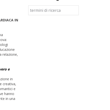
ARDIACA IN
ma
nova:
iologi
Educazione
a relazione,
vero e
azione in
e creativa,
omantici e
tive hanno
nte in una