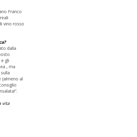
ovano Franco
reali
di vino rosso
ca?
ato dalla
 posto
e gli
nea , ma
 sulla
e (almeno al
consiglio
nsalata!”.
 vita