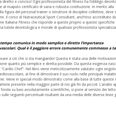
diretto e conciso! Ogni professionista del fitness ha l’obbligo deont
al risaputo certificato di sana e robusta costituzione. In merito alla
la figura del personal trainer o istruttore di discipline collettive, deve
one. Il corso di Nutraceutical Sport Consultant, anch’eso accreditato 
one Italiana Fitness che risponde a queste proprio a queste specifiche 
a tutela deontologica e morale di qualsiasi professionista specializzat
a tempo comunica in modo semplice e diretto l’importanza
ovascolari. Qual è il peggiore errore comunemente commesso a ta
ensare a ciò che si sta mangiando! Questa è stata una delle motivazion
one quanto più semplice e diretta possibile. Da questa esigenza nasc
 cene “Cardio Chef”. Nel libro viene meticolosamente valutato ogni singolo
diovascolare, al fine di dimostrare il suo ruolo nelle principali malatt
itmie. Viene in special modo dimostrato come alla base di tutte queste 
arterie presente nella maggior parte di noi già fin da piccoli. L’analisi 
fonda su basi assolutamente scientifiche, si pone al servizio dei letto
sulle seguenti percentuali risultanti da una media delle diverse linee 