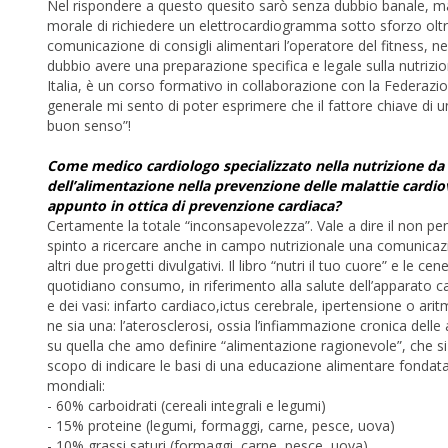
Nel rispondere a questo quesito sarò senza dubbio banale, ma 
morale di richiedere un elettrocardiogramma sotto sforzo oltre 
comunicazione di consigli alimentari l’operatore del fitness, nel
dubbio avere una preparazione specifica e legale sulla nutrizi
Italia, è un corso formativo in collaborazione con la Federazi
generale mi sento di poter esprimere che il fattore chiave di un
buon senso”!
Come medico cardiologo specializzato nella nutrizione d
dell’alimentazione nella prevenzione delle malattie cardi
appunto in ottica di prevenzione cardiaca?
Certamente la totale “inconsapevolezza”. Vale a dire il non p
spinto a ricercare anche in campo nutrizionale una comunicazi
altri due progetti divulgativi. Il libro “nutri il tuo cuore” e le
quotidiano consumo, in riferimento alla salute dell’apparato car
e dei vasi: infarto cardiaco,ictus cerebrale, ipertensione o ar
ne sia una: l’aterosclerosi, ossia l’infiammazione cronica delle 
su quella che amo definire “alimentazione ragionevole”, che si 
scopo di indicare le basi di una educazione alimentare fondata 
mondiali:
- 60% carboidrati (cereali integrali e legumi)
- 15% proteine (legumi, formaggi, carne, pesce, uova)
- 10% grassi saturi (formaggi, carne, pesce, uova)