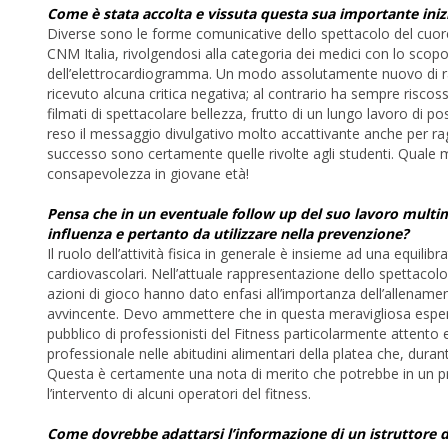
Come è stata accolta e vissuta questa sua importante inizia
Diverse sono le forme comunicative dello spettacolo del cuore 
CNM Italia, rivolgendosi alla categoria dei medici con lo scopo
dell’elettrocardiogramma. Un modo assolutamente nuovo di rag
ricevuto alcuna critica negativa; al contrario ha sempre risco
filmati di spettacolare bellezza, frutto di un lungo lavoro di 
reso il messaggio divulgativo molto accattivante anche per rag
successo sono certamente quelle rivolte agli studenti. Quale mi
consapevolezza in giovane età!
Pensa che in un eventuale follow up del suo lavoro multim
influenza e pertanto da utilizzare nella prevenzione?
Il ruolo dell’attività fisica in generale è insieme ad una equil
cardiovascolari. Nell’attuale rappresentazione dello spettacol
azioni di gioco hanno dato enfasi all’importanza dell’allename
avvincente. Devo ammettere che in questa meravigliosa esperi
pubblico di professionisti del Fitness particolarmente attento 
professionale nelle abitudini alimentari della platea che, durant
Questa è certamente una nota di merito che potrebbe in un p
l’intervento di alcuni operatori del fitness.
Come dovrebbe adattarsi l’informazione di un istruttore d