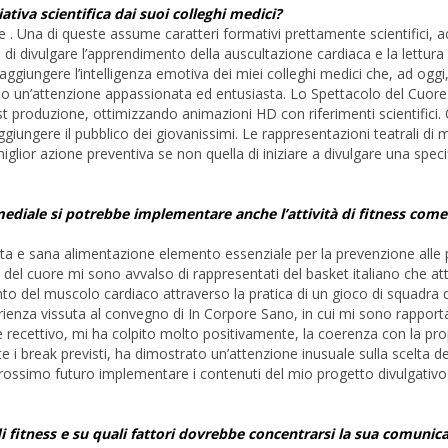
tiva scientifica dai suoi colleghi medici?
. Una di queste assume caratteri formativi prettamente scientifici, ac
 di divulgare l’apprendimento della auscultazione cardiaca e la lettura
giungere l’intelligenza emotiva dei miei colleghi medici che, ad oggi
sso un’attenzione appassionata ed entusiasta. Lo Spettacolo del Cuore 
post produzione, ottimizzando animazioni HD con riferimenti scientifici
giungere il pubblico dei giovanissimi. Le rappresentazioni teatrali di
glior azione preventiva se non quella di iniziare a divulgare una speci
ediale si potrebbe implementare anche l’attività di fitness come 
ibrata e sana alimentazione elemento essenziale per la prevenzione alle
o del cuore mi sono avvalso di rappresentati del basket italiano che at
nto del muscolo cardiaco attraverso la pratica di un gioco di squadra
enza vissuta al convegno di In Corpore Sano, in cui mi sono rapport
e recettivo, mi ha colpito molto positivamente, la coerenza con la prop
e i break previsti, ha dimostrato un’attenzione inusuale sulla scelta dei
rossimo futuro implementare i contenuti del mio progetto divulgativ
i fitness e su quali fattori dovrebbe concentrarsi la sua comunic