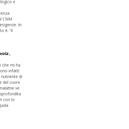
ologico e
 senza
dal CNM
esigenze. In
o è: “il
vola ,
i che mi ha
ono infatti
 nutriente di
ie del cuore
malattie ve
approfondita
ri con lo
guida