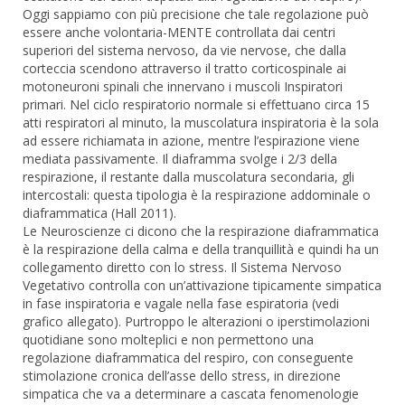
Oggi sappiamo con più precisione che tale regolazione può
essere anche volontaria-MENTE controllata dai centri
superiori del sistema nervoso, da vie nervose, che dalla
corteccia scendono attraverso il tratto corticospinale ai
motoneuroni spinali che innervano i muscoli Inspiratori
primari. Nel ciclo respiratorio normale si effettuano circa 15
atti respiratori al minuto, la muscolatura inspiratoria è la sola
ad essere richiamata in azione, mentre l’espirazione viene
mediata passivamente. Il diaframma svolge i 2/3 della
respirazione, il restante dalla muscolatura secondaria, gli
intercostali: questa tipologia è la respirazione addominale o
diaframmatica (Hall 2011).
Le Neuroscienze ci dicono che la respirazione diaframmatica
è la respirazione della calma e della tranquillità e quindi ha un
collegamento diretto con lo stress. Il Sistema Nervoso
Vegetativo controlla con un’attivazione tipicamente simpatica
in fase inspiratoria e vagale nella fase espiratoria (vedi
grafico allegato). Purtroppo le alterazioni o iperstimolazioni
quotidiane sono molteplici e non permettono una
regolazione diaframmatica del respiro, con conseguente
stimolazione cronica dell’asse dello stress, in direzione
simpatica che va a determinare a cascata fenomenologie