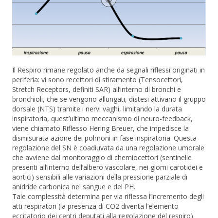
Il Respiro rimane regolato anche da segnali riflessi originati in
periferia: vi sono recettori di stiramento (Tensocettori,
Stretch Receptors, definiti SAR) all’interno di bronchi e
bronchioli, che se vengono allungati, distesi attivano il gruppo
dorsale (NTS) tramite i nervi vaghi, limitando la durata
inspiratoria, quest’ultimo meccanismo di neuro-feedback,
viene chiamato Riflesso Hering Breuer, che impedisce la
dismisurata azione dei polmoni in fase inspiratoria. Questa
regolazione del SN è coadiuvata da una regolazione umorale
che avviene dal monitoraggio di chemiocettori (sentinelle
presenti all’interno dell’albero vascolare, nei glomi carotidei e
aortici) sensibili alle variazioni della pressione parziale di
anidride carbonica nel sangue e del PH.
Tale complessità determina per via riflessa l’incremento degli
atti respiratori (la presenza di CO2 diventa l’elemento
eccitatorio dei centri deputati alla regolazione del respiro).