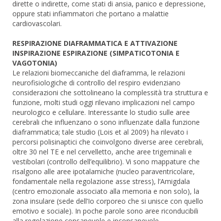
dirette o indirette, come stati di ansia, panico e depressione,
oppure stati infiammatori che portano a malattie
cardiovascolari.
RESPIRAZIONE DIAFRAMMATICA E ATTIVAZIONE
INSPIRAZIONE ESPIRAZIONE (SIMPATICOTONIA E
VAGOTONIA)
Le relazioni biomeccaniche del diaframma, le relazioni
neurofisiologiche di controllo del respiro evidenziano
considerazioni che sottolineano la complessità tra struttura e
funzione, molti studi oggi rilevano implicazioni nel campo
neurologico e cellulare. Interessante lo studio sulle aree
cerebrali che influenzano o sono influenzate dalla funzione
diaframmatica; tale studio (Lois et al 2009) ha rilevato i
percorsi polisinaptici che coinvolgono diverse aree cerebrali,
oltre 30 nel TE e nel cervelletto, anche aree trigeminali e
vestibolari (controllo dell’equilibrio). Vi sono mappature che
risalgono alle aree ipotalamiche (nucleo paraventricolare,
fondamentale nella regolazione asse stress), l’Amigdala
(centro emozionale associato alla memoria e non solo), la
zona insulare (sede dell’Io corporeo che si unisce con quello
emotivo e sociale). In poche parole sono aree riconducibili
alla regolazione consapevole e inconsapevole