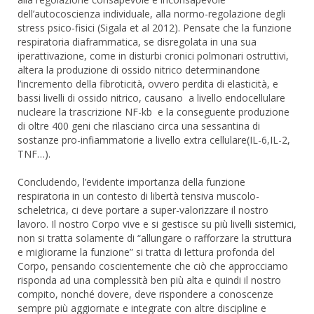
dell’autocoscienza individuale, alla normo-regolazione degli
stress psico-fisici (Sigala et al 2012). Pensate che la funzione
respiratoria diaframmatica, se disregolata in una sua
iperattivazione, come in disturbi cronici polmonari ostruttivi,
altera la produzione di ossido nitrico determinandone
l’incremento della fibroticità, ovvero perdita di elasticità, e
bassi livelli di ossido nitrico, causano a livello endocellulare
nucleare la trascrizione NF-kb e la conseguente produzione
di oltre 400 geni che rilasciano circa una sessantina di
sostanze pro-infiammatorie a livello extra cellulare(IL-6,IL-2,
TNF…).
Concludendo, l’evidente importanza della funzione
respiratoria in un contesto di libertà tensiva muscolo-
scheletrica, ci deve portare a super-valorizzare il nostro
lavoro. Il nostro Corpo vive e si gestisce su più livelli sistemici,
non si tratta solamente di “allungare o rafforzare la struttura
e migliorarne la funzione” si tratta di lettura profonda del
Corpo, pensando coscientemente che ciò che approcciamo
risponda ad una complessità ben più alta e quindi il nostro
compito, nonché dovere, deve rispondere a conoscenze
sempre più aggiornate e integrate con altre discipline e