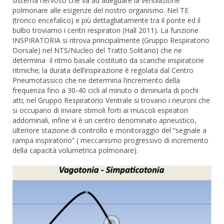
sistema nervoso che va ad adeguare la ventilazione
polmonare alle esigenze del nostro organismo. Nel TE
(tronco encefalico) e più dettagliatamente tra il ponte ed il
bulbo troviamo i centri respiratori (Hall 2011). La funzione
INSPIRATORIA si ritrova principalmente (Gruppo Respiratorio
Dorsale) nel NTS/Nucleo del Tratto Solitario) che ne
determina il ritmo basale costituito da scariche inspiratorie
ritmiche; la durata dell’inspirazione è regolata dal Centro
Pneumotassico che ne determina l’incremento della
frequenza fino a 30-40 cicli al minuto o diminuirla di pochi
atti; nel Gruppo Respiratorio Ventrale si trovano i neuroni che
si occupano di inviare stimoli forti ai muscoli espiratori
addominali, infine vi è un centro denominato apneustico,
ulteriore stazione di controllo e monitoraggio del “segnale a
rampa inspiratorio” ( meccanismo progressivo di incremento
della capacità volumetrica polmonare).