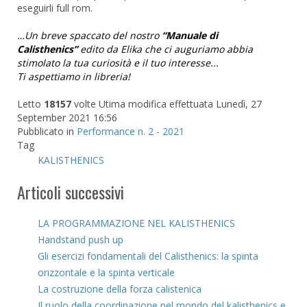
eseguirli full rom.
…Un breve spaccato del nostro
“Manuale di
Calisthenics”
edito da Elika che ci auguriamo abbia
stimolato la tua curiosità e il tuo interesse...
Ti aspettiamo in libreria!
Letto
18157
volte
Utima modifica effettuata Lunedì, 27
September 2021 16:56
Pubblicato in
Performance n. 2 - 2021
Tag
KALISTHENICS
Articoli successivi
LA PROGRAMMAZIONE NEL KALISTHENICS
Handstand push up
Gli esercizi fondamentali del Calisthenics: la spinta
orizzontale e la spinta verticale
La costruzione della forza calistenica
Il ruolo della coordinazione nel mondo del kalisthenics e