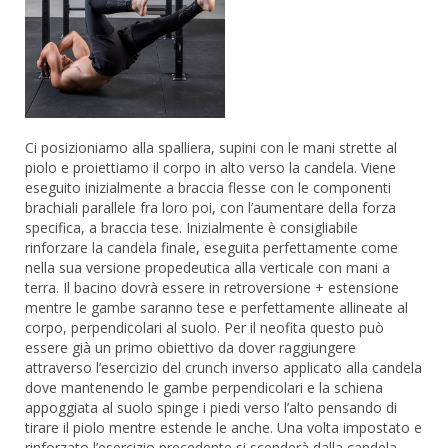
Ci posizioniamo alla spalliera, supini con le mani strette al
piolo e proiettiamo il corpo in alto verso la candela. Viene
eseguito inizialmente a braccia flesse con le componenti
brachiali parallele fra loro poi, con l’aumentare della forza
specifica, a braccia tese. Inizialmente è consigliabile
rinforzare la candela finale, eseguita perfettamente come
nella sua versione propedeutica alla verticale con mani a
terra. Il bacino dovrà essere in retroversione + estensione
mentre le gambe saranno tese e perfettamente allineate al
corpo, perpendicolari al suolo. Per il neofita questo può
essere già un primo obiettivo da dover raggiungere
attraverso l’esercizio del crunch inverso applicato alla candela
dove mantenendo le gambe perpendicolari e la schiena
appoggiata al suolo spinge i piedi verso l’alto pensando di
tirare il piolo mentre estende le anche. Una volta impostato e
rinforzato l’esercizio precedente si scenderà dalla candela,