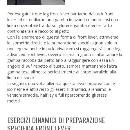
Per eseguire il one leg front lever partiamo dal tuck front
lever ed estendiamo una gamba in avanti creando così una
linea orizzontale tra dorso, glutei e gamba mentre l’arto
controlaterale è raccolto al petto.
Con l’allenamento di questa forma di front lever, attraverso
le isometrie dirette e la preparazione specifica (non solo in
one leg ma anche in tuck advanced) si raggiungerà il one leg
advanced front lever, ovvero si sarà in grado di allontanare la
gamba raccolta dal petto fino a raggiungere con essa un
angolo di 90° rispetto al busto, sempre mantenendo l’altra
gamba tesa allineata perfettamente al corpo parallelo alla
linea del suolo.
In seguito, una volta allenata questa leva corporea con le
isometrie e attraverso gli esercizi dinamici, alleniamo le
versioni straddle, half lay e full ripercorrendo gli stessi
metodi.
ESERCIZI DINAMICI DI PREPARAZIONE
SPECIFICA FRONT LEVER